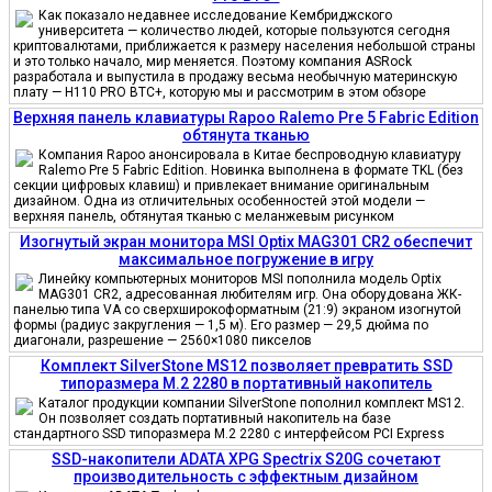
Как показало недавнее исследование Кембриджского
университета — количество людей, которые пользуются сегодня
криптовалютами, приближается к размеру населения небольшой страны
и это только начало, мир меняется. Поэтому компания ASRock
разработала и выпустила в продажу весьма необычную материнскую
плату — H110 PRO BTC+, которую мы и рассмотрим в этом обзоре
Верхняя панель клавиатуры Rapoo Ralemo Pre 5 Fabric Edition
обтянута тканью
Компания Rapoo анонсировала в Китае беспроводную клавиатуру
Ralemo Pre 5 Fabric Edition. Новинка выполнена в формате TKL (без
секции цифровых клавиш) и привлекает внимание оригинальным
дизайном. Одна из отличительных особенностей этой модели —
верхняя панель, обтянутая тканью с меланжевым рисунком
Изогнутый экран монитора MSI Optix MAG301 CR2 обеспечит
максимальное погружение в игру
Линейку компьютерных мониторов MSI пополнила модель Optix
MAG301 CR2, адресованная любителям игр. Она оборудована ЖК-
панелью типа VA со сверхширокоформатным (21:9) экраном изогнутой
формы (радиус закругления — 1,5 м). Его размер — 29,5 дюйма по
диагонали, разрешение — 2560×1080 пикселов
Комплект SilverStone MS12 позволяет превратить SSD
типоразмера M.2 2280 в портативный накопитель
Каталог продукции компании SilverStone пополнил комплект MS12.
Он позволяет создать портативный накопитель на базе
стандартного SSD типоразмера M.2 2280 с интерфейсом PCI Express
SSD-накопители ADATA XPG Spectrix S20G сочетают
производительность с эффектным дизайном