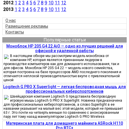
2012
1
2
3
4
5
6
7
8
9
10
11
12
2013
1
2
3
4
5
6
7
8
9
10
11
12
О нас
Размещение рекламы
Контакты
Популярные статьи
Моноблок HP 205 G4 22 AiO — одно из лучших решений для
офисной и удаленной работы
В настоящем обзоре мы рассмотрим модель моноблока от
компании HP, которая является признанным лидером в
производстве компьютеров как для домашнего использования, так и
для офисов. Моноблок HP 205 G4 22 — модель нового семейства,
которая построена на базе процессоров AMD последнего поколения и
отличается неплохой производительностью вкупе с привлекательной
ценой
Logitech G PRO X Superlight — легкая беспроводная мышь для
профессиональных киберспортсменов
Швейцарская компания Logitech G представила беспроводную
игровую мышь Logitech G PRO X Superlight. Новинка предназначена
для профессиональных киберспортсменов, а слово Superlight в ее
названии указывает на малый вес этой модели, который не превышает
63 г. Это почти на четверть меньше по сравнению с анонсированным
пару лет тому назад манипулятором Logitech G PRO Wireless
Материнская плата для домашнего майнинга ASRock H110
Pro BTC+