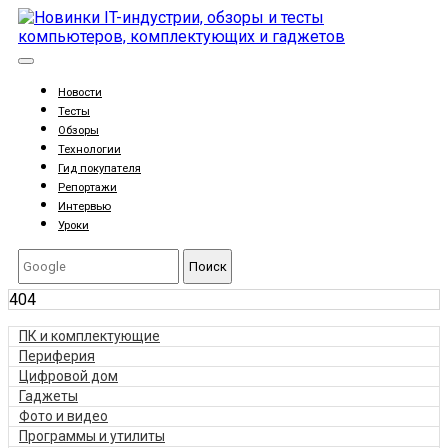
Новости
Тесты
Обзоры
Технологии
Гид покупателя
Репортажи
Интервью
Уроки
Поиск
404
ПК и комплектующие
Периферия
Цифровой дом
Гаджеты
Фото и видео
Программы и утилиты