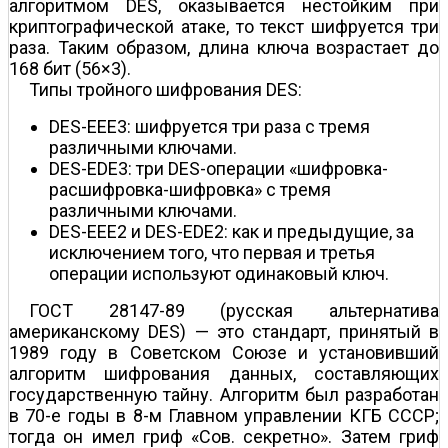
алгоритмом DES, оказывается нестойким при
криптографической атаке, то текст шифруется три
раза. Таким образом, длина ключа возрастает до
168 бит (56×3).
Типы тройного шифрования DES:
DES-EEE3: шифруется три раза с тремя
различными ключами.
DES-EDE3: три DES-операции «шифровка-
расшифровка-шифровка» с тремя
различными ключами.
DES-EEE2 и DES-EDE2: как и предыдущие, за
исключением того, что первая и третья
операции используют одинаковый ключ.
ГОСТ 28147-89 (русская альтернатива
американскому DES) — это стандарт, принятый в
1989 году в Советском Союзе и установивший
алгоритм шифрования данных, составляющих
государственную тайну. Алгоритм был разработан
в 70-е годы в 8-м Главном управлении КГБ СССР;
тогда он имел гриф «Сов. секретно». Затем гриф