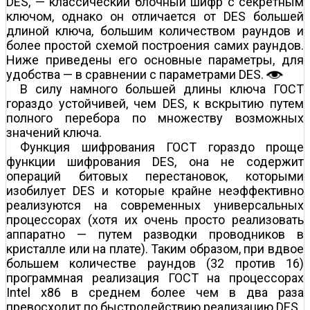
DES, — классический блочный шифр с секретным
ключом, однако он отличается от DES большей
длиной ключа, большим количеством раундов и
более простой схемой построения самих раундов.
Ниже приведены его основные параметры, для
удобства — в сравнении с параметрами DES.
В силу намного большей длины ключа ГОСТ
гораздо устойчивей, чем DES, к вскрытию путем
полного перебора по множеству возможных
значений ключа.
Функция шифрования ГОСТ гораздо проще
функции шифрования DES, она не содержит
операций битовых перестановок, которыми
изобилует DES и которые крайне неэффективно
реализуются на современных универсальных
процессорах (хотя их очень просто реализовать
аппаратно — путем разводки проводников в
кристалле или на плате). Таким образом, при вдвое
большем количестве раундов (32 против 16)
программная реализация ГОСТ на процессорах
Intel x86 в среднем более чем в два раза
превосходит по быстродействию реализацию DES.