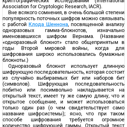
криптографических исследований (International
Association for Cryptologic Research, IACR).
Вне всякого сомнения, в очень большой степени
популярность поточных шифров можно связывать
с работой
Клода Шеннона
, посвященной анализу
одноразовых гамма-блокнотов, изначально
именовавшихся шифром Вернама. (Название
«одноразовый блокнот» стало общепринятым в
годы Второй мировой войны, когда для
шифрования широко использовались бумажные
блокноты.)
Одноразовый блокнот использует длинную
шифрующую последовательность, которая состоит
из случайно выбираемых бит или наборов бит
(символов). Шифрующая последовательность
побитно или посимвольно накладывается на
открытый текст, имеет ту же самую длину, что и
открытое сообщение, и может использоваться
только один раз (о чем свидетельствует само
название шифрсистемы); ясно, что при таком
способе шифрования требуется огромное
количество шифрующей гаммы. Открытый текст