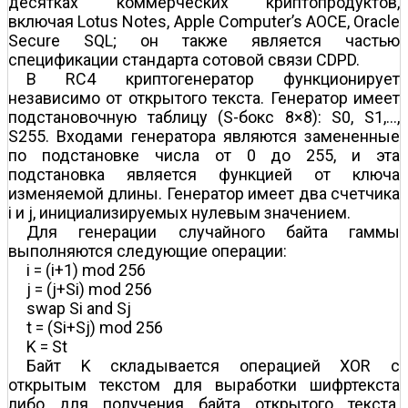
десятках коммерческих криптопродуктов,
включая Lotus Notes, Apple Computer’s AOCE, Oracle
Secure SQL; он также является частью
спецификации стандарта сотовой связи CDPD.
В RC4 криптогенератор функционирует
независимо от открытого текста. Генератор имеет
подстановочную таблицу (S-бокс 8×8): S0, S1,...,
S255. Входами генератора являются замененные
по подстановке числа от 0 до 255, и эта
подстановка является функцией от ключа
изменяемой длины. Генератор имеет два счетчика
i и j, инициализируемых нулевым значением.
Для генерации случайного байта гаммы
выполняются следующие операции:
i = (i+1) mod 256
j = (j+Si) mod 256
swap Si and Sj
t = (Si+Sj) mod 256
K = St
Байт K складывается операцией XOR с
открытым текстом для выработки шифртекста
либо для получения байта открытого текста.