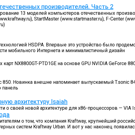
течественных производителей. Часть 2
ирование 13 моделей компьютеров отечественных произво
aftway.ru), StartMaster (www.startmaster.ru), F-Center (www.fc
ru)
с технологией HSDPA. Впервые это устройство было продем
асти мобильного Интернета и минималистичный дизайн
карт NX8800GT-PTD1GE на основе GPU NVIDIA GeForce 8800
c 850. Новинка внешне напоминает выпускаемый T.sonic 840
 панель
ную архитектуру Isaiah
и о своей новой архитектуре для х86-процессоров — VIA Is
ода
ателям о том, что компания Kraftway, крупнейший россий
ных систем Kraftway Urban. И вот у нас наконец по­явила