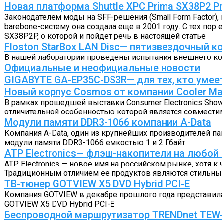
Новая платформа Shuttle XPC Prima SX38P2 P
Законодателем моды на SFF-решения (Small Form Factor), 
barebone-систему она создала еще в 2001 году. С тех пор
SX38P2P, о которой и пойдет речь в настоящей статье
Floston StarBox LAN Disc— пятизвездочный к
В нашей лаборатории проведены испытания внешнего конт
Официальные и неофициальные новости
GIGABYTE GA-EP35C-DS3R— для тех, кто умее
Новый корпус Cosmos от компании Cooler Ma
В рамках прошедшей выставки Consumer Electronics Sho
отличительной особенностью которой является совмести
Модули памяти DDR3-1066 компании A-Data
Компания A-Data, один из крупнейших производителей п
модули памяти DDR3-1066 емкостью 1 и 2 Гбайт
ATP Electronics— флэш-накопители на любой 
ATP Electronics — новое имя на российском рынке, хотя к
Традиционным отличием ее продуктов являются стильны
ТВ-тюнер GOTVIEW X5 DVD Hybrid PCI-E
Компания GOTVIEW в декабре прошлого года представил
GOTVIEW X5 DVD Hybrid PCI-E
Беспроводной маршрутизатор TRENDnet TEW