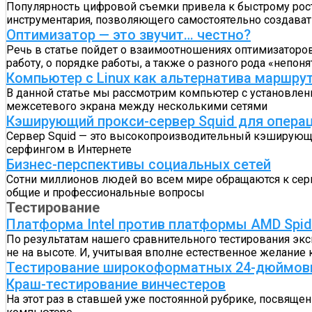
Популярность цифровой съемки привела к быстрому рост
инструментария, позволяющего самостоятельно создава
Оптимизатор — это звучит… честно?
Речь в статье пойдет о взаимоотношениях оптимизаторо
работу, о порядке работы, а также о разного рода «непоня
Компьютер с Linux как альтернатива маршру
В данной статье мы рассмотрим компьютер с установлен
межсетевого экрана между несколькими сетями
Кэширующий прокси-сервер Squid для операц
Сервер Squid — это высокопроизводительный кэширующи
серфингом в Интернете
Бизнес-перспективы социальных сетей
Сотни миллионов людей во всем мире обращаются к серви
общие и профессиональные вопросы
Тестирование
Платформа Intel против платформы AMD Spid
По результатам нашего сравнительного тестирования эк
не на высоте. И, учитывая вполне естественное желани
Тестирование широкоформатных 24-дюймов
Краш-тестирование винчестеров
На этот раз в ставшей уже постоянной рубрике, посвящ