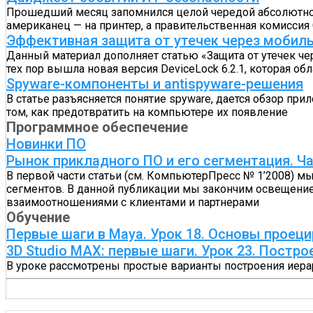
Прошедший месяц запомнился целой чередой абсолютно но
американец — на принтер, а правительственная комиссия
Эффективная защита от утечек через мобил
Данный материал дополняет статью «Защита от утечек че
тех пор вышла новая версия DeviceLock 6.2.1, которая 
Spyware-компоненты и antispyware-решения
В статье разъясняется понятие spyware, дается обзор п
том, как предотвратить на компьютере их появление
Программное обеспечение
Новинки ПО
Рынок прикладного ПО и его сегментация. Ча
В первой части статьи (см. КомпьютерПресс № 1’2008) м
сегментов. В данной публикации мы закончим освещение
взаимоотношениями с клиентами и партнерами
Обучение
Первые шаги в Maya. Урок 18. Основы проец
3D Studio MAX: первые шаги. Урок 23. Постр
В уроке рассмотрены простые варианты построения иера