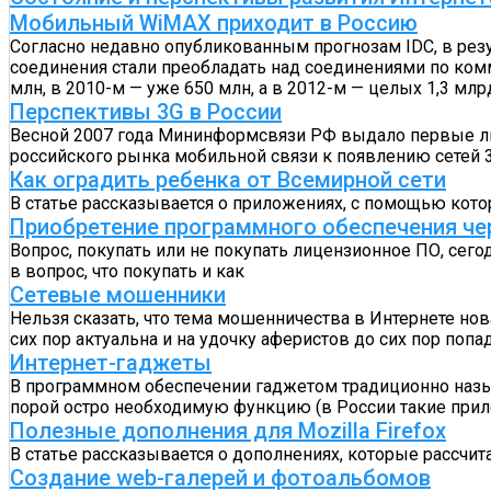
Мобильный WiMAX приходит в Россию
Согласно недавно опубликованным прогнозам IDC, в ре
соединения стали преобладать над соединениями по комм
млн, в 2010-м — уже 650 млн, а в 2012-м — целых 1,3 млр
Перспективы 3G в России
Весной 2007 года Мининформсвязи РФ выдало первые лице
российского рынка мобильной связи к появлению сетей
Как оградить ребенка от Всемирной сети
В статье рассказывается о приложениях, с помощью кото
Приобретение программного обеспечения че
Вопрос, покупать или не покупать лицензионное ПО, сег
в вопрос, что покупать и как
Сетевые мошенники
Нельзя сказать, что тема мошенничества в Интернете но
сих пор актуальна и на удочку аферистов до сих пор попа
Интернет-гаджеты
В программном обеспечении гаджетом традиционно назы
порой остро необходимую функцию (в России такие при
Полезные дополнения для Mozilla Firefox
В статье рассказывается о дополнениях, которые рассчи
Создание web-галерей и фотоальбомов