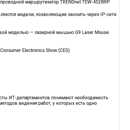
еспроводной маршрутизатор TRENDnet TEW-452BRP
вляются модели, позволяющие звонить через IP-сети
овой моделью — лазерной мышью G9 Laser Mouse.
onsumer Electronics Show (CES)
исты ИТ-департаментов понимают необходимость
етодов ведения работ, у которых есть одно