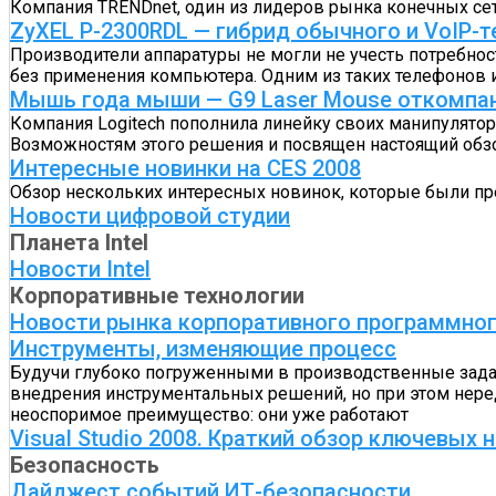
Компания TRENDnet, один из лидеров рынка конечных се
ZyXEL P-2300RDL — гибрид обычного и VoIP-
Производители аппаратуры не могли не учесть потребнос
без применения компьютера. Одним из таких телефонов 
Мышь года мыши — G9 Laser Mouse откомпан
Компания Logitech пополнила линейку своих манипулято
Возможностям этого решения и посвящен настоящий обз
Интересные новинки на CES 2008
Обзор нескольких интересных новинок, которые были пре
Новости цифровой студии
Планета Intel
Новости Intel
Корпоративные технологии
Новости рынка корпоративного программног
Инструменты, изменяющие процесс
Будучи глубоко погруженными в производственные зада
внедрения инструментальных решений, но при этом нере
неоспоримое преимущество: они уже работают
Visual Studio 2008. Краткий обзор ключевых 
Безопасность
Дайджест событий ИТ-безопасности