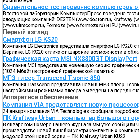
компьютере
Сравнительное тестирование компьютеров о
В тестовой лаборатории КомпьютерПресс поведено тест
следующих компаний: DESTEN (www.desten.ru), Kraftway (www.kr
(www.ultracomp.ru), Formoza (www.formoza.ru) и iRU (www.iru.
Первый взгляд
Смартфон LG KS20
Компания LG Electronics представила смартфон LG KS20 
Берлине. LG KS20 отличают широкие возможности в обл
Графическая карта MSI NX8800GT DisplayPort
Компания MSI представила новейшую серию графических 
(1024 Мбайт) встроенной графической памятью
MP3-плеер Transcend T.sonic 850
Компания Transcend представила новый MP3 плеер T.soni
настройками и режимами плеера выведена на переднюю
Аппаратное обеспечение
Компания VIA представляет новую процессор
24 января компания VIA Technologies сообщила подробност
ПК Kraftway Urban— компьютер большого гор
В январском номере нашего журнала мы уже сообщали чит
производство новой линейки ультракомпактных компьютер
моделей этой новой серии — ПК Kraftway Urban KU22