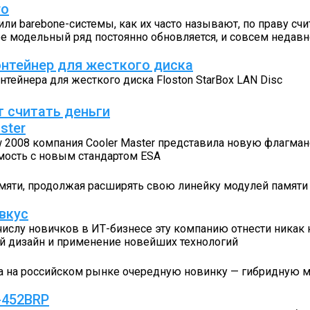
ro
или barebone-системы, как их часто называют, по праву сч
 ее модельный ряд постоянно обновляется, и совсем недавн
онтейнер для жесткого диска
ейнера для жесткого диска Floston StarBox LAN Disc
т считать деньги
ster
w 2008 компания Cooler Master представила новую флагма
мость с новым стандартом ESA
амяти, продолжая расширять свою линейку модулей памяти
вкус
 числу новичков в ИТ-бизнесе эту компанию отнести никак 
й дизайн и применение новейших технологий
а на российском рынке очередную новинку — гибридную м
-452BRP