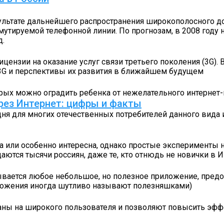
зультате дальнейшего распространения широкополосного 
утируемой телефонной линии. По прогнозам, в 2008 году 
д.
нзии на оказание услуг связи третьего поколения (3G). В
 3G и перспективы их развития в ближайшем будущем
рых можно оградить ребенка от нежелательного интернет-
рез Интернет: цифры и факты
одня для многих отечественных потребителей данного вид
ва или особенно интересна, однако простые эксперименты 
даются тысячи россиян, даже те, кто отнюдь не новички в 
вается любое небольшое, но полезное приложение, предо
ложения иногда шутливо называют полезняшками)
таны на широкого пользователя и позволяют повысить эффек