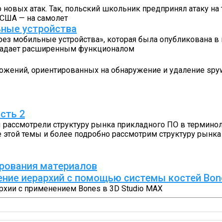
вых атак. Так, польский школьник предпринял атаку на т
 США — на самолет
ьные устройства
рез мобильные устройства», которая была опубликована в
обладает расширенным функционалом
риложений, ориентированных на обнаружение и удаление sp
сть 2
ы рассмотрели структуру рынка прикладного ПО в терминол
 этой темы и более подробно рассмотрим структуру рынк
ирования материалов
оение иерархий с помощью системы костей Bon
рхии с применением Bones в 3D Studio MAX