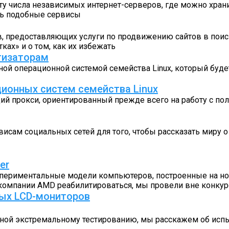
у числа независимых интернет-серверов, где можно храни
ть подобные сервисы
в, предоставляющих услуги по продвижению сайтов в поис
тках» и о том, как их избежать
тизаторам
ной операционной системой семейства Linux, который бу
ионных систем семейства Linux
й прокси, ориентированный прежде всего на работу с по
сам социальных сетей для того, чтобы рассказать миру о
er
спериментальные модели компьютеров, построенные на нов
е компании AMD реабилитироваться, мы провели вне конку
ых LCD-мониторов
енной экстремальному тестированию, мы расскажем об исп