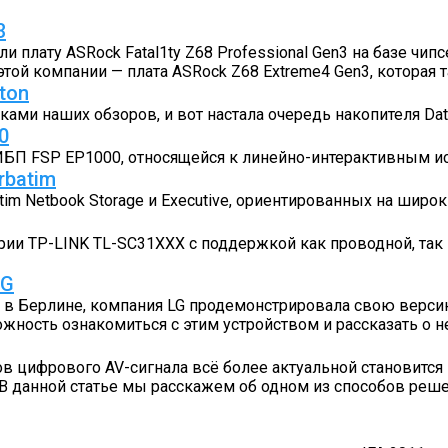
3
лату ASRock Fatal1ty Z68 Professional Gen3 на базе чипсет
той компании — плата ASRock Z68 Extreme4 Gen3, которая 
ton
ками наших обзоров, и вот настала очередь накопителя Dat
0
я ИБП FSP EP1000, относящейся к линейно-интерактивным и
rbatim
tim Netbook Storage и Executive, ориентированных на широ
рии TP-LINK TL-SC31XXX с поддержкой как проводной, так
LG
а в Берлине, компания LG продемонстрировала свою верси
ость ознакомиться с этим устройством и рассказать о н
 цифрового AV-сигнала всё более актуальной становится 
д. В данной статье мы расскажем об одном из способов ре