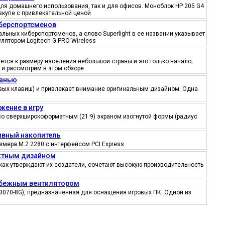
ля домашнего использования, так и для офисов. Моноблок HP 205 G4
вкупе с привлекательной ценой
иберспортсменов
ьных киберспортсменов, а слово Superlight в ее названии указывает
лятором Logitech G PRO Wireless
тся к размеру населения небольшой страны и это только начало,
 и рассмотрим в этом обзоре
канью
ровых клавиш) и привлекает внимание оригинальным дизайном. Одна
жение в игру
со сверхширокоформатным (21:9) экраном изогнутой формы (радиус
тивный накопитель
змера M.2 2280 с интерфейсом PCI Express
ектным дизайном
как утверждают их создатели, сочетают высокую производительность
робежным вентилятором
3070-8G), предназначенная для оснащения игровых ПК. Одной из