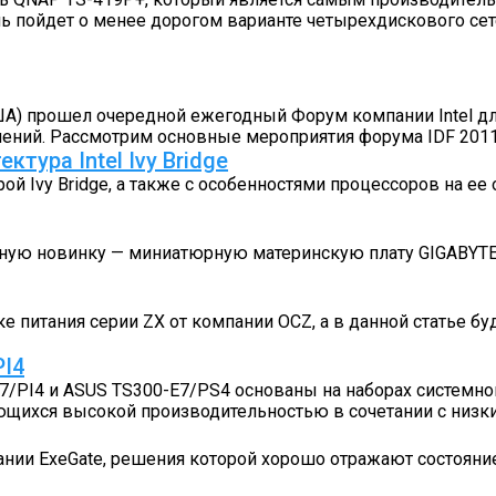
чь пойдет о менее дорогом варианте четырехдискового се
А) прошел очередной ежегодный Форум компании Intel для р
лений. Рассмотрим основные мероприятия форума IDF 201
тура Intel Ivy Bridge
й Ivy Bridge, а также с особенностями процессоров на е
ную новинку — миниатюрную материнскую плату GIGABYTE 
 питания серии ZX от компании OCZ, а в данной статье б
PI4
I4 и ASUS TS300-E7/PS4 основаны на наборах системной 
чающихся высокой производительностью в сочетании с низ
ании ExeGate, решения которой хорошо отражают состоян