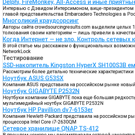
Delphi, FireMonkey, All-Access и иные приятн
Интервью с Дэвидом Интерсимоном, вице-президентом по
главой представительства Embarcadero Technologies в Ро
Многоликий краудсорсинг
Авторы сайта crowdsourcingresults.com выделили целых 1
толкования своим категориям — лишь привели в качеств
Когда Интернет — не зло. Контроль сетевых
В этой статье мы расскажем о функциональных возможн
NetworkLock
Тестирование
SSD-накопитель Kingston HyperX SH100S3B е
Рассмотрим более детально технические характеристики 
Ноутбук ASUS G53SX
Компания ASUS представила на российском рынке новый 
Ноутбук GIGABYTE P2532N
Ноутбуки компании GIGABYTE пока еще большая редкость 
мультимедийный ноутбук GIGABYTE P2532N
Ноутбук HP Pavillion dv7-6153er
Компания Hewlett-Packard представила на российском ры
процессора Intel Core i7-2630QM
Сетевое хранилище QNAP TS-412
В прошлом номере мы рассматривали сетевой накопител