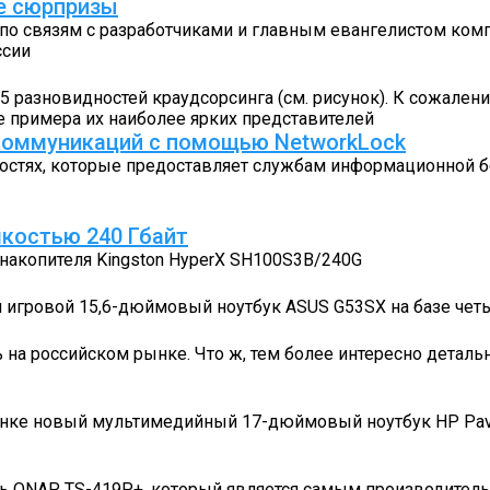
ые сюрпризы
 связям с разработчиками и главным евангелистом компан
ссии
5 разновидностей крауд­сорсинга (см. рисунок). К сожален
е примера их наиболее ярких представителей
 коммуникаций с помощью NetworkLock
остях, которые предоставляет службам информационной б
мкостью 240 Гбайт
накопителя Kingston HyperX SH100S3B/240G
игровой 15,6-дюймовый ноутбук ASUS G53SX на базе четыр
на российском рынке. Что ж, тем более интересно деталь
нке новый мультимедийный 17-дюймовый ноутбук HP Pavill
ь QNAP TS-419P+, который является самым производител