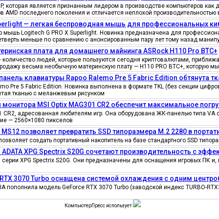
, которая является признанным лидером в производстве компьютеров как д
ов AMD последнего поколения и отличается неплохой производительностью 
uperlight — легкая беспроводная мышь для профессиональных к
мышь Logitech G PRO X Superlight. Новинка предназначена для профессионал
четверть меньше по сравнению с анонсированным пару лет тому назад манипу
еринская плата для домашнего майнинга ASRock H110 Pro BTC+
количество людей, которые пользуются сегодня криптовалютами, приближае
продажу весьма необычную материнскую плату — H110 PRO BTC+, которую мы
панель клавиатуры Rapoo Ralemo Pre 5 Fabric Edition обтянута т
o Pre 5 Fabric Edition. Новинка выполнена в формате TKL (без секции циф
нутая тканью с меланжевым рисунком
 монитора MSI Optix MAG301 CR2 обеспечит максимальное погру
 CR2, адресованная любителям игр. Она оборудована ЖК-панелью типа VA 
ение — 2560×1080 пикселов
e MS12 позволяет превратить SSD типоразмера M.2 2280 в порта
позволяет создать портативный накопитель на базе стандартного SSD типора
 ADATA XPG Spectrix S20G сочетают производительность с эфф
серии XPG Spectrix S20G. Они предназначены для оснащения игровых ПК и, 
 RTX 3070 Turbo оснащена системой охлаждения с одним цент
IA пополнила модель GeForce RTX 3070 Turbo (заводской индекс TURBO-RTX
КомпьютерПресс использует