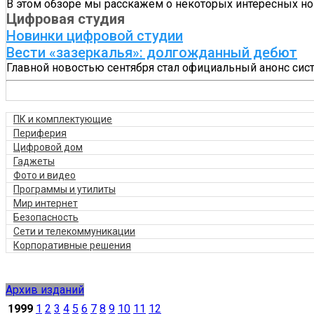
В этом обзоре мы расскажем о некоторых интересных нов
Цифровая студия
Новинки цифровой студии
Вести «зазеркалья»: долгожданный дебют
Главной новостью сентября стал официальный анонс сис
ПК и комплектующие
Периферия
Цифровой дом
Гаджеты
Фото и видео
Программы и утилиты
Мир интернет
Безопасность
Сети и телекоммуникации
Корпоративные решения
Архив изданий
1999
1
2
3
4
5
6
7
8
9
10
11
12