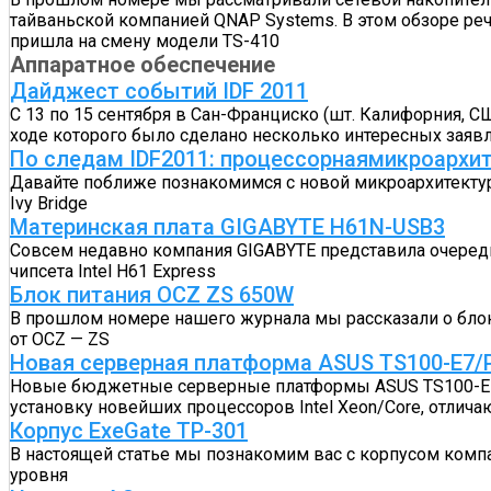
тайваньской компанией QNAP Systems. В этом обзоре ре
пришла на смену модели TS-410
Аппаратное обеспечение
Дайджест событий IDF 2011
С 13 по 15 сентября в Сан-Франциско (шт. Калифорния, СШ
ходе которого было сделано несколько интересных заяв
По следам IDF2011: процессорнаямикроархитек
Давайте поближе познакомимся с новой микроархитектуро
Ivy Bridge
Материнская плата GIGABYTE H61N-USB3
Совсем недавно компания GIGABYTE представила очеред
чипсета Intel H61 Express
Блок питания OCZ ZS 650W
В прошлом номере нашего журнала мы рассказали о блоке
от OCZ — ZS
Новая серверная платформа ASUS TS100-E7/
Новые бюджетные серверные платформы ASUS TS100-E7/P
установку новейших процессоров Intel Xeon/Core, отли
Корпус ExeGate TP-301
В настоящей статье мы познакомим вас с корпусом комп
уровня