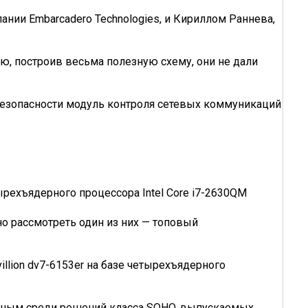
ии Embarcadero Technologies, и Кириллом Раннева,
ию, построив весьма полезную схему, они не дали
езопасности модуль контроля сетевых коммуникаций
ехъядерного процессора Intel Core i7-2630QM
но рассмотреть один из них — топовый
ion dv7-6153er на базе четырехъ­ядерного
ьным среди решений класса SOHO, выпускаемых