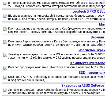
В настоящем обзоре мы рассмотрим модель моноблока от компании HP
22 — модель нового семейства, которая построена на базе процессор
Logitech G PRO X S
Швейцарская компания Logitech G представила беспроводную игровую 
на малый вес этой модели, который не превышает 63 г. Это почти на 
Мат
Как показало недавнее исследование Кембриджского университета — 
мир меняется. Поэтому компания ASRock разработала и выпустила в 
Верхняя 
Компания Rapoo анонсировала в Китае беспроводную клавиатуру Ralem
из отличительных особенностей этой модели — верхняя панель, обтя
Изогнутый экран
Линейку компьютерных мониторов MSI пополнила модель Optix MAG301
закругления — 1,5 м). Его размер — 29,5 дюйма по диагонали, разреш
Комплект SilverSton
Каталог продукции компании SilverStone пополнил комплект MS12. Он 
SSD-накопители
Компания ADATA Technology анонсировала твердотельные накопители 
и эффектный внешний вид
Видеокарта ASUS GeForce
Линейку видеоадаптеров ASUS на базе графических процессоров NVID
особенностей новинки является конструкция системы охлаждения