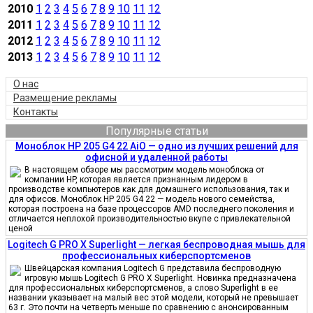
2010
1
2
3
4
5
6
7
8
9
10
11
12
2011
1
2
3
4
5
6
7
8
9
10
11
12
2012
1
2
3
4
5
6
7
8
9
10
11
12
2013
1
2
3
4
5
6
7
8
9
10
11
12
О нас
Размещение рекламы
Контакты
Популярные статьи
Моноблок HP 205 G4 22 AiO — одно из лучших решений для
офисной и удаленной работы
В настоящем обзоре мы рассмотрим модель моноблока от
компании HP, которая является признанным лидером в
производстве компьютеров как для домашнего использования, так и
для офисов. Моноблок HP 205 G4 22 — модель нового семейства,
которая построена на базе процессоров AMD последнего поколения и
отличается неплохой производительностью вкупе с привлекательной
ценой
Logitech G PRO X Superlight — легкая беспроводная мышь для
профессиональных киберспортсменов
Швейцарская компания Logitech G представила беспроводную
игровую мышь Logitech G PRO X Superlight. Новинка предназначена
для профессиональных киберспортсменов, а слово Superlight в ее
названии указывает на малый вес этой модели, который не превышает
63 г. Это почти на четверть меньше по сравнению с анонсированным