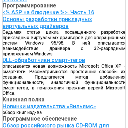
Программирование
<% ASP на блюдечке %>. Часть 16
Основы разработки прикладных
виртуальных драйверов
Седьмая статья цикла, посвященного разработке
прикладных виртуальных драйверов для операционных
систем Windows 95/98. В ней описывается
взаимодействие драйвера с 32-разрядным
приложением Windows
DLL-обработчики смарт-тегов
описывается новая возможность Microsoft Office XP -
смарт-теги. Рассматриваются простейшие способы их
создания. Предлагается метод добавления
функциональности, аналогичной функциональности
смарт-тегов, в приложения прежних версий Microsoft
Office.
Книжная полка
Новинки издательства «Вильямс»
обзор книг изд-ва
Программное обеспечение
Обзор российского рынка CD-ROM для