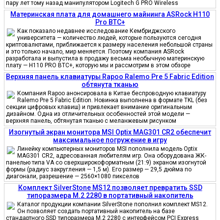
пару лет тому назад манипулятором Logitech G PRO Wireless
Материнская плата для домашнего майнинга ASRock H110
Pro BTC+
Как показало недавнее исследование Кембриджского
университета — количество людей, которые пользуются сегодня
криптовалютами, приближается к размеру населения небольшой страны
и это только начало, мир меняется. Поэтому компания ASRock
разработала и выпустила в продажу весьма необычную материнскую
плату — H110 PRO BTC+, которую мы и рассмотрим в этом обзоре
Верхняя панель клавиатуры Rapoo Ralemo Pre 5 Fabric Edition
обтянута тканью
Компания Rapoo анонсировала в Китае беспроводную клавиатуру
Ralemo Pre 5 Fabric Edition. Новинка выполнена в формате TKL (без
секции цифровых клавиш) и привлекает внимание оригинальным
дизайном. Одна из отличительных особенностей этой модели —
верхняя панель, обтянутая тканью с меланжевым рисунком
Изогнутый экран монитора MSI Optix MAG301 CR2 обеспечит
максимальное погружение в игру
Линейку компьютерных мониторов MSI пополнила модель Optix
MAG301 CR2, адресованная любителям игр. Она оборудована ЖК-
панелью типа VA со сверхширокоформатным (21:9) экраном изогнутой
формы (радиус закругления — 1,5 м). Его размер — 29,5 дюйма по
диагонали, разрешение — 2560×1080 пикселов
Комплект SilverStone MS12 позволяет превратить SSD
типоразмера M.2 2280 в портативный накопитель
Каталог продукции компании SilverStone пополнил комплект MS12.
Он позволяет создать портативный накопитель на базе
стандартного SSD типоразмера M.2 2280 с интерфейсом PCI Express