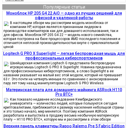
Популярные статьи
Моноблок HP 205 G4 22 AiO — одно из лучших решений для
офисной и удаленной работы
В настоящем обзоре мы рассмотрим модель моноблока от
компании HP, которая является признанным лидером в
производстве компьютеров как для домашнего использования, так и
для офисов. Моноблок HP 205 G4 22 — модель нового семейства,
которая построена на базе процессоров AMD последнего поколения и
отличается неплохой производительностью вкупе с привлекательной
ценой
Logitech G PRO X Superlight — легкая беспроводная мышь для
профессиональных киберспортсменов
Швейцарская компания Logitech G представила беспроводную
игровую мышь Logitech G PRO X Superlight. Новинка предназначена
для профессиональных киберспортсменов, а слово Superlight в ее
названии указывает на малый вес этой модели, который не превышает
63 г. Это почти на четверть меньше по сравнению с анонсированным
пару лет тому назад манипулятором Logitech G PRO Wireless
Материнская плата для домашнего майнинга ASRock H110
Pro BTC+
Как показало недавнее исследование Кембриджского
университета — количество людей, которые пользуются сегодня
криптовалютами, приближается к размеру населения небольшой страны
и это только начало, мир меняется. Поэтому компания ASRock
разработала и выпустила в продажу весьма необычную материнскую
плату — H110 PRO BTC+, которую мы и рассмотрим в этом обзоре
Верхняя панель клавиатуры Rapoo Ralemo Pre 5 Fabric Edition