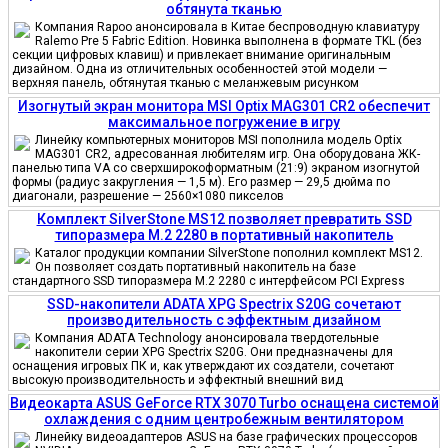
обтянута тканью
Компания Rapoo анонсировала в Китае беспроводную клавиатуру
Ralemo Pre 5 Fabric Edition. Новинка выполнена в формате TKL (без
секции цифровых клавиш) и привлекает внимание оригинальным
дизайном. Одна из отличительных особенностей этой модели —
верхняя панель, обтянутая тканью с меланжевым рисунком
Изогнутый экран монитора MSI Optix MAG301 CR2 обеспечит
максимальное погружение в игру
Линейку компьютерных мониторов MSI пополнила модель Optix
MAG301 CR2, адресованная любителям игр. Она оборудована ЖК-
панелью типа VA со сверхширокоформатным (21:9) экраном изогнутой
формы (радиус закругления — 1,5 м). Его размер — 29,5 дюйма по
диагонали, разрешение — 2560×1080 пикселов
Комплект SilverStone MS12 позволяет превратить SSD
типоразмера M.2 2280 в портативный накопитель
Каталог продукции компании SilverStone пополнил комплект MS12.
Он позволяет создать портативный накопитель на базе
стандартного SSD типоразмера M.2 2280 с интерфейсом PCI Express
SSD-накопители ADATA XPG Spectrix S20G сочетают
производительность с эффектным дизайном
Компания ADATA Technology анонсировала твердотельные
накопители серии XPG Spectrix S20G. Они предназначены для
оснащения игровых ПК и, как утверждают их создатели, сочетают
высокую производительность и эффектный внешний вид
Видеокарта ASUS GeForce RTX 3070 Turbo оснащена системой
охлаждения с одним центробежным вентилятором
Линейку видеоадаптеров ASUS на базе графических процессоров