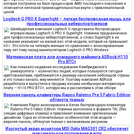
которая построена на базе процессоров AMD последнего поколения и
отличается неплохой производительностью вкупе с привлекательной
ценой
Logitech G PRO X Superlight — легкая беспроводная мышь для
профессиональных киберспортсменов
Швейцарская компания Logitech G представила беспроводную
игровую мышь Logitech G PRO X Superlight. Новинка предназначена
для профессиональных киберспортсменов, а слово Superlight в ее
названии указывает на малый вес этой модели, который не превышает
63 г. Это почти на четверть меньше по сравнению с анонсированным
пару лет тому назад манипулятором Logitech G PRO Wireless
Материнская плата для домашнего майнинга ASRock H110
Pro BTC+
Как показало недавнее исследование Кембриджского
университета — количество людей, которые пользуются сегодня
криптовалютами, приближается к размеру населения небольшой страны
и это только начало, мир меняется. Поэтому компания ASRock
разработала и выпустила в продажу весьма необычную материнскую
плату — H110 PRO BTC+, которую мы и рассмотрим в этом обзоре
Верхняя панель клавиатуры Rapoo Ralemo Pre 5 Fabric Edition
обтянута тканью
Компания Rapoo анонсировала в Китае беспроводную клавиатуру
Ralemo Pre 5 Fabric Edition. Новинка выполнена в формате TKL (без
секции цифровых клавиш) и привлекает внимание оригинальным
дизайном. Одна из отличительных особенностей этой модели —
верхняя панель, обтянутая тканью с меланжевым рисунком
Изогнутый экран монитора MSI Optix MAG301 CR2 обеспечит
максимальное погружение в игру