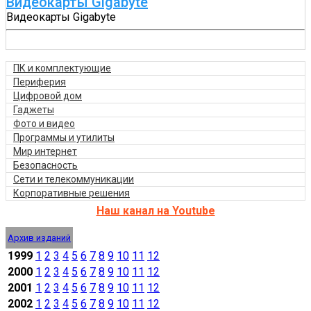
Видеокарты Gigabyte
Видеокарты Gigabyte
ПК и комплектующие
Периферия
Цифровой дом
Гаджеты
Фото и видео
Программы и утилиты
Мир интернет
Безопасность
Сети и телекоммуникации
Корпоративные решения
Наш канал на Youtube
Архив изданий
1999
1
2
3
4
5
6
7
8
9
10
11
12
2000
1
2
3
4
5
6
7
8
9
10
11
12
2001
1
2
3
4
5
6
7
8
9
10
11
12
2002
1
2
3
4
5
6
7
8
9
10
11
12