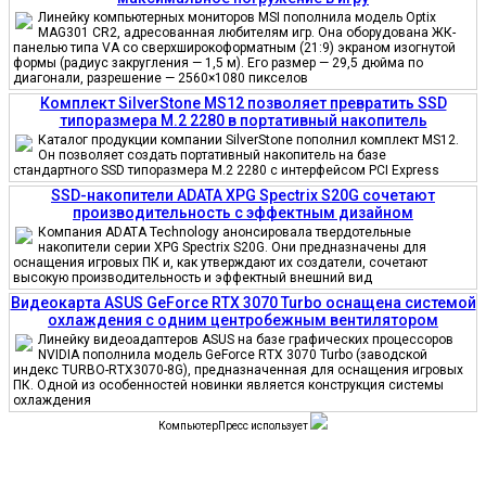
Линейку компьютерных мониторов MSI пополнила модель Optix
MAG301 CR2, адресованная любителям игр. Она оборудована ЖК-
панелью типа VA со сверхширокоформатным (21:9) экраном изогнутой
формы (радиус закругления — 1,5 м). Его размер — 29,5 дюйма по
диагонали, разрешение — 2560×1080 пикселов
Комплект SilverStone MS12 позволяет превратить SSD
типоразмера M.2 2280 в портативный накопитель
Каталог продукции компании SilverStone пополнил комплект MS12.
Он позволяет создать портативный накопитель на базе
стандартного SSD типоразмера M.2 2280 с интерфейсом PCI Express
SSD-накопители ADATA XPG Spectrix S20G сочетают
производительность с эффектным дизайном
Компания ADATA Technology анонсировала твердотельные
накопители серии XPG Spectrix S20G. Они предназначены для
оснащения игровых ПК и, как утверждают их создатели, сочетают
высокую производительность и эффектный внешний вид
Видеокарта ASUS GeForce RTX 3070 Turbo оснащена системой
охлаждения с одним центробежным вентилятором
Линейку видеоадаптеров ASUS на базе графических процессоров
NVIDIA пополнила модель GeForce RTX 3070 Turbo (заводской
индекс TURBO-RTX3070-8G), предназначенная для оснащения игровых
ПК. Одной из особенностей новинки является конструкция системы
охлаждения
КомпьютерПресс использует