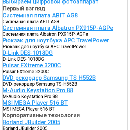
Выбираем цифровой фотоаппарат
Первый взгляд
Системная плата ABIT AG8
Системная плата ABIT AG8
Системная плата Albatron PX915P-AGPe
Системная плата Albatron PX915P-AGPe
Рюкзак для ноутбука APC TravelPower
Рюкзак для ноутбука APC TravelPower
D-Link DES-1018DG
D-Link DES-1018DG
Pulsar EXtreme 3200C
Pulsar EXtreme 3200C
DVD-рекордер Samsung TS-H552B
DVD-рекордер Samsung TS-H552B
M-Audio Keystation Pro 88
M-Audio Keystation Pro 88
MSI MEGA Player 516 BT
MSI MEGA Player 516 BT
Корпоративные технологии
Borland JBuilder 2005
Borland JBuilder 2005