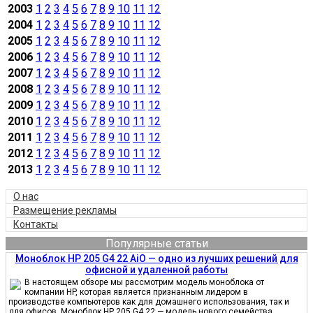
2003
1
2
3
4
5
6
7
8
9
10
11
12
2004
1
2
3
4
5
6
7
8
9
10
11
12
2005
1
2
3
4
5
6
7
8
9
10
11
12
2006
1
2
3
4
5
6
7
8
9
10
11
12
2007
1
2
3
4
5
6
7
8
9
10
11
12
2008
1
2
3
4
5
6
7
8
9
10
11
12
2009
1
2
3
4
5
6
7
8
9
10
11
12
2010
1
2
3
4
5
6
7
8
9
10
11
12
2011
1
2
3
4
5
6
7
8
9
10
11
12
2012
1
2
3
4
5
6
7
8
9
10
11
12
2013
1
2
3
4
5
6
7
8
9
10
11
12
О нас
Размещение рекламы
Контакты
Популярные статьи
Моноблок HP 205 G4 22 AiO — одно из лучших решений для
офисной и удаленной работы
В настоящем обзоре мы рассмотрим модель моноблока от
компании HP, которая является признанным лидером в
производстве компьютеров как для домашнего использования, так и
для офисов. Моноблок HP 205 G4 22 — модель нового семейства,