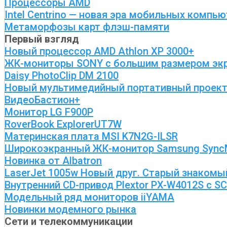
Процессоры AMD
Intel Centrino — новая эра мобильных компь
Метаморфозы карт флэш-памяти
Первый взгляд
Новый процессор AMD Athlon XP 3000+
ЖК-мониторы SONY с большим размером эк
Daisy PhotoClip DM 2100
Новый мультимедийный портативный проектор
ВидеоБастион+
Монитор LG F900P
RoverBook ExplorerUT7W
Материнская плата MSI K7N2G-ILSR
Широкоэкранный ЖК-монитор Samsung Sync
Новинка от Albatron
LaserJet 1005w Новый друг. Старый знакомы
Внутренний CD-привод Plextor PX-W4012S с S
Модельный ряд мониторов iiYAMA
Новинки модемного рынка
Сети и телекоммуникации