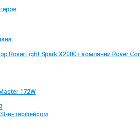
ютеров
рана
 RoverLight Spark X2000+ компании Rover Co
Master 172W
й
CSI-интерфейсом