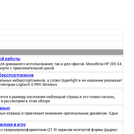
ой работы
ля домашнего использования, так и для офисов. Моноблок HP 205 G4
вкупе с привлекательной ценой
иберспортсменов
ьных киберспортсменов, а слово Superlight в ее названии указывает
лятором Logitech G PRO Wireless
тся к размеру населения небольшой страны и это только начало,
 и рассмотрим в этом обзоре
канью
ровых клавиш) и привлекает внимание оригинальным дизайном. Одна
жение в игру
со сверхширокоформатным (21:9) экраном изогнутой формы (радиус