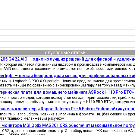
Популярные статьи
205 G4 22 AiO — одно из лучших решений для офисной и удаленн
, которая является признанным лидером в производстве компьютеров как д
ов AMD последнего поколения и отличается неплохой производительностью 
uperlight — легкая беспроводная мышь для профессиональных к
мышь Logitech G PRO X Superlight. Новинка предназначена для профессионал
четверть меньше по сравнению с анонсированным пару лет тому назад манипу
еринская плата для домашнего майнинга ASRock H110 Pro BTC+
количество людей, которые пользуются сегодня криптовалютами, приближае
продажу весьма необычную материнскую плату — H110 PRO BTC+, которую мы
панель клавиатуры Rapoo Ralemo Pre 5 Fabric Edition обтянута т
o Pre 5 Fabric Edition. Новинка выполнена в формате TKL (без секции циф
нутая тканью с меланжевым рисунком
 монитора MSI Optix MAG301 CR2 обеспечит максимальное погру
 CR2, адресованная любителям игр. Она оборудована ЖК-панелью типа VA 