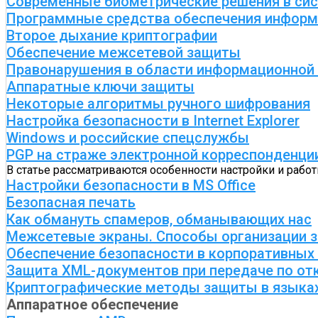
Современные биометрические решения в сис
Программные средства обеспечения информ
Второе дыхание криптографии
Обеспечение межсетевой защиты
Правонарушения в области информационной 
Аппаратные ключи защиты
Некоторые алгоритмы ручного шифрования
Настройка безопасности в Internet Explorer
Windows и российские спецслужбы
PGP на страже электронной корреспонденци
В статье рассматриваются особенности настройки и рабо
Настройки безопасности в MS Office
Безопасная печать
Как обмануть спамеров, обманывающих нас
Межсетевые экраны. Способы организации 
Обеспечение безопасности в корпоративных
Защита XML-документов при передаче по о
Криптографические методы защиты в языка
Аппаратное обеспечение