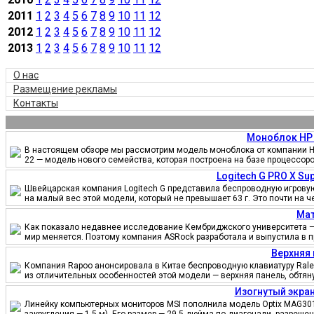
2011
1
2
3
4
5
6
7
8
9
10
11
12
2012
1
2
3
4
5
6
7
8
9
10
11
12
2013
1
2
3
4
5
6
7
8
9
10
11
12
О нас
Размещение рекламы
Контакты
Моноблок HP 
В настоящем обзоре мы рассмотрим модель моноблока от компании HP
22 — модель нового семейства, которая построена на базе процессор
Logitech G PRO X S
Швейцарская компания Logitech G представила беспроводную игровую 
на малый вес этой модели, который не превышает 63 г. Это почти на 
Мат
Как показало недавнее исследование Кембриджского университета — 
мир меняется. Поэтому компания ASRock разработала и выпустила в 
Верхняя 
Компания Rapoo анонсировала в Китае беспроводную клавиатуру Ralem
из отличительных особенностей этой модели — верхняя панель, обтя
Изогнутый экран
Линейку компьютерных мониторов MSI пополнила модель Optix MAG301