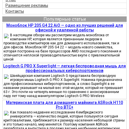
Размещение рекламы
Контакты
Популярные статьи
Моноблок HP 205 G4 22 AiO — одно из лучших решений для
офисной и удаленной работы
В настоящем обзоре мы рассмотрим модель моноблока от
компании HP, которая является признанным лидером в
производстве компьютеров как для домашнего использования, так и
для офисов. Моноблок HP 205 G4 22 — модель нового семейства,
которая построена на базе процессоров AMD последнего поколения и
отличается неплохой производительностью вкупе с привлекательной
ценой
Logitech G PRO X Superlight — легкая беспроводная мышь для
профессиональных киберспортсменов
Швейцарская компания Logitech G представила беспроводную
игровую мышь Logitech G PRO X Superlight. Новинка предназначена
для профессиональных киберспортсменов, а слово Superlight в ее
названии указывает на малый вес этой модели, который не превышает
63 г. Это почти на четверть меньше по сравнению с анонсированным
пару лет тому назад манипулятором Logitech G PRO Wireless
Материнская плата для домашнего майнинга ASRock H110
Pro BTC+
Как показало недавнее исследование Кембриджского
университета — количество людей, которые пользуются сегодня
криптовалютами, приближается к размеру населения небольшой страны
и это только начало, мир меняется. Поэтому компания ASRock
разработала и выпустила в продажу весьма необычную материнскую