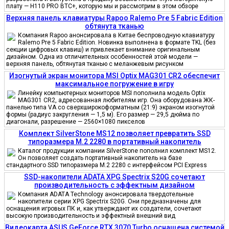
плату — H110 PRO BTC+, которую мы и рассмотрим в этом обзоре
Верхняя панель клавиатуры Rapoo Ralemo Pre 5 Fabric Edition
обтянута тканью
Компания Rapoo анонсировала в Китае беспроводную клавиатуру
Ralemo Pre 5 Fabric Edition. Новинка выполнена в формате TKL (без
секции цифровых клавиш) и привлекает внимание оригинальным
дизайном. Одна из отличительных особенностей этой модели —
верхняя панель, обтянутая тканью с меланжевым рисунком
Изогнутый экран монитора MSI Optix MAG301 CR2 обеспечит
максимальное погружение в игру
Линейку компьютерных мониторов MSI пополнила модель Optix
MAG301 CR2, адресованная любителям игр. Она оборудована ЖК-
панелью типа VA со сверхширокоформатным (21:9) экраном изогнутой
формы (радиус закругления — 1,5 м). Его размер — 29,5 дюйма по
диагонали, разрешение — 2560×1080 пикселов
Комплект SilverStone MS12 позволяет превратить SSD
типоразмера M.2 2280 в портативный накопитель
Каталог продукции компании SilverStone пополнил комплект MS12.
Он позволяет создать портативный накопитель на базе
стандартного SSD типоразмера M.2 2280 с интерфейсом PCI Express
SSD-накопители ADATA XPG Spectrix S20G сочетают
производительность с эффектным дизайном
Компания ADATA Technology анонсировала твердотельные
накопители серии XPG Spectrix S20G. Они предназначены для
оснащения игровых ПК и, как утверждают их создатели, сочетают
высокую производительность и эффектный внешний вид
Видеокарта ASUS GeForce RTX 3070 Turbo оснащена системой