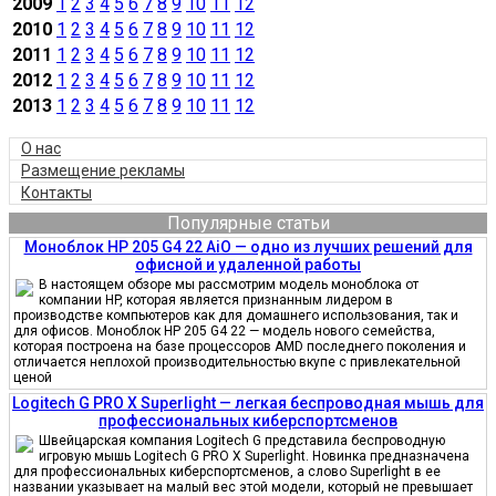
2009
1
2
3
4
5
6
7
8
9
10
11
12
2010
1
2
3
4
5
6
7
8
9
10
11
12
2011
1
2
3
4
5
6
7
8
9
10
11
12
2012
1
2
3
4
5
6
7
8
9
10
11
12
2013
1
2
3
4
5
6
7
8
9
10
11
12
О нас
Размещение рекламы
Контакты
Популярные статьи
Моноблок HP 205 G4 22 AiO — одно из лучших решений для
офисной и удаленной работы
В настоящем обзоре мы рассмотрим модель моноблока от
компании HP, которая является признанным лидером в
производстве компьютеров как для домашнего использования, так и
для офисов. Моноблок HP 205 G4 22 — модель нового семейства,
которая построена на базе процессоров AMD последнего поколения и
отличается неплохой производительностью вкупе с привлекательной
ценой
Logitech G PRO X Superlight — легкая беспроводная мышь для
профессиональных киберспортсменов
Швейцарская компания Logitech G представила беспроводную
игровую мышь Logitech G PRO X Superlight. Новинка предназначена
для профессиональных киберспортсменов, а слово Superlight в ее
названии указывает на малый вес этой модели, который не превышает