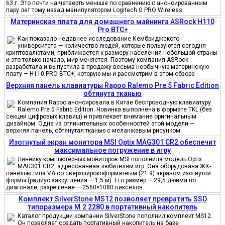
63 г. Это почти на четверть меньше по сравнению с анонсированным
пару лет тому назад манипулятором Logitech G PRO Wireless
Материнская плата для домашнего майнинга ASRock H110
Pro BTC+
Как показало недавнее исследование Кембриджского
университета — количество людей, которые пользуются сегодня
криптовалютами, приближается к размеру населения небольшой страны
и это только начало, мир меняется. Поэтому компания ASRock
разработала и выпустила в продажу весьма необычную материнскую
плату — H110 PRO BTC+, которую мы и рассмотрим в этом обзоре
Верхняя панель клавиатуры Rapoo Ralemo Pre 5 Fabric Edition
обтянута тканью
Компания Rapoo анонсировала в Китае беспроводную клавиатуру
Ralemo Pre 5 Fabric Edition. Новинка выполнена в формате TKL (без
секции цифровых клавиш) и привлекает внимание оригинальным
дизайном. Одна из отличительных особенностей этой модели —
верхняя панель, обтянутая тканью с меланжевым рисунком
Изогнутый экран монитора MSI Optix MAG301 CR2 обеспечит
максимальное погружение в игру
Линейку компьютерных мониторов MSI пополнила модель Optix
MAG301 CR2, адресованная любителям игр. Она оборудована ЖК-
панелью типа VA со сверхширокоформатным (21:9) экраном изогнутой
формы (радиус закругления — 1,5 м). Его размер — 29,5 дюйма по
диагонали, разрешение — 2560×1080 пикселов
Комплект SilverStone MS12 позволяет превратить SSD
типоразмера M.2 2280 в портативный накопитель
Каталог продукции компании SilverStone пополнил комплект MS12.
Он позволяет создать портативный накопитель на базе