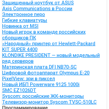
Защищенный ноутбук от ASUS
Axis Communications в России
Электронное перо
Гибкие клавиатуры
Новинка от MSI
Новый игрок в команде российских
сборщиков ПК
«Народный» принтер от Hewlett-Packard
KIT SUPER 4400
KLONDIKE PRESIDENT — новый модельный
ряд серверов
Материнская плата DFI NB70-SC
Цифровой фотоаппарат Olympus E-20
PixelView: зри в пиксел
Новый ИБП Powerware 9125 1000i
SMC EZ1026DT
Syscom: российские ЖК-мониторы
Телевизор-монитор Syscom TVSC-510LC
Программирование