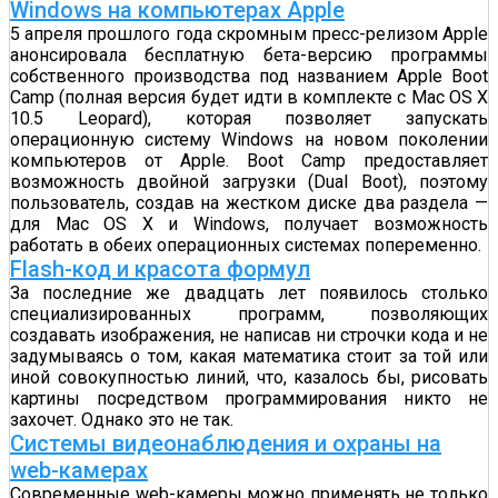
Windows на компьютерах Apple
5 апреля прошлого года скромным пресс-релизом Apple
анонсировала бесплатную бета-версию программы
собственного производства под названием Apple Boot
Camp (полная версия будет идти в комплекте с Mac OS X
10.5 Leopard), которая позволяет запускать
операционную систему Windows на новом поколении
компьютеров от Apple. Boot Camp предоставляет
возможность двойной загрузки (Dual Boot), поэтому
пользователь, создав на жестком диске два раздела —
для Mac OS X и Windows, получает возможность
работать в обеих операционных системах попеременно.
Flash-код и красота формул
За последние же двадцать лет появилось столько
специализированных программ, позволяющих
создавать изображения, не написав ни строчки кода и не
задумываясь о том, какая математика стоит за той или
иной совокупностью линий, что, казалось бы, рисовать
картины посредством программирования никто не
захочет. Однако это не так.
Системы видеонаблюдения и охраны на
web-камерах
Современные web-камеры можно применять не только