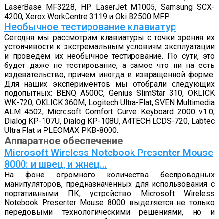
LaserBase MF3228, HP LaserJet M1005, Samsung SCX-
4200, Xerox WorkCentre 3119 и Oki B2500 MFP.
Необычное тестирование клавиатур
Сегодня мы рассмотрим клавиатуры с точки зрения их
устойчивости к экстремальным условиям эксплуатации
и проведем их необычное тестирование. По сути, это
будет даже не тестирование, а самое что ни на есть
издевательство, причем иногда в извращенной форме.
Для наших экспериментов мы отобрали следующих
подопытных: BENQ A500C, Genius SlimStar 310, OKLICK
WK-720, OKLICK 360M, Logitech Ultra-Flat, SVEN Multimedia
ALM 4502, Microsoft Comfort Curve Keyboard 2000 v1.0,
Dialog KP-107U, Dialog KP-108U, A4TECH LCDS-720, Labtec
Ultra Flat и PLEOMAX PKB-8000.
Аппаратное обеспечение
Microsoft Wireless Notebook Presenter Mouse
8000: и швец, и жнец…
На фоне огромного количества беспроводных
манипуляторов, предназначенных для использования с
портативными ПК, устройство Microsoft Wireless
Notebook Presenter Mouse 8000 выделяется не только
передовыми технологическими решениями, но и