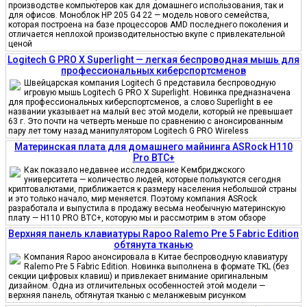
производстве компьютеров как для домашнего использования, так и
для офисов. Моноблок HP 205 G4 22 — модель нового семейства,
которая построена на базе процессоров AMD последнего поколения и
отличается неплохой производительностью вкупе с привлекательной
ценой
Logitech G PRO X Superlight — легкая беспроводная мышь для
профессиональных киберспортсменов
Швейцарская компания Logitech G представила беспроводную
игровую мышь Logitech G PRO X Superlight. Новинка предназначена
для профессиональных киберспортсменов, а слово Superlight в ее
названии указывает на малый вес этой модели, который не превышает
63 г. Это почти на четверть меньше по сравнению с анонсированным
пару лет тому назад манипулятором Logitech G PRO Wireless
Материнская плата для домашнего майнинга ASRock H110
Pro BTC+
Как показало недавнее исследование Кембриджского
университета — количество людей, которые пользуются сегодня
криптовалютами, приближается к размеру населения небольшой страны
и это только начало, мир меняется. Поэтому компания ASRock
разработала и выпустила в продажу весьма необычную материнскую
плату — H110 PRO BTC+, которую мы и рассмотрим в этом обзоре
Верхняя панель клавиатуры Rapoo Ralemo Pre 5 Fabric Edition
обтянута тканью
Компания Rapoo анонсировала в Китае беспроводную клавиатуру
Ralemo Pre 5 Fabric Edition. Новинка выполнена в формате TKL (без
секции цифровых клавиш) и привлекает внимание оригинальным
дизайном. Одна из отличительных особенностей этой модели —
верхняя панель, обтянутая тканью с меланжевым рисунком