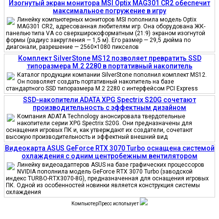
Изогнутый экран монитора MSI Optix MAG301 CR2 обеспечит
максимальное погружение в игру
Линейку компьютерных мониторов MSI пополнила модель Optix
MAG301 CR2, адресованная любителям игр. Она оборудована ЖК-
панелью типа VA со сверхширокоформатным (21:9) экраном изогнутой
формы (радиус закругления — 1,5 м). Его размер — 29,5 дюйма по
диагонали, разрешение — 2560×1080 пикселов
Комплект SilverStone MS12 позволяет превратить SSD
типоразмера M.2 2280 в портативный накопитель
Каталог продукции компании SilverStone пополнил комплект MS12.
Он позволяет создать портативный накопитель на базе
стандартного SSD типоразмера M.2 2280 с интерфейсом PCI Express
SSD-накопители ADATA XPG Spectrix S20G сочетают
производительность с эффектным дизайном
Компания ADATA Technology анонсировала твердотельные
накопители серии XPG Spectrix S20G. Они предназначены для
оснащения игровых ПК и, как утверждают их создатели, сочетают
высокую производительность и эффектный внешний вид
Видеокарта ASUS GeForce RTX 3070 Turbo оснащена системой
охлаждения с одним центробежным вентилятором
Линейку видеоадаптеров ASUS на базе графических процессоров
NVIDIA пополнила модель GeForce RTX 3070 Turbo (заводской
индекс TURBO-RTX3070-8G), предназначенная для оснащения игровых
ПК. Одной из особенностей новинки является конструкция системы
охлаждения
КомпьютерПресс использует