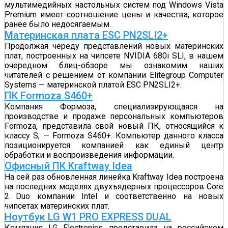
мультимедийных настольных систем под Windows Vista
Premium имеет соотношение цены и качества, которое
ранее было недосягаемым.
Материнская плата ESC PN2SLI2+
Продолжая череду представлений новых материнских
плат, построенных на чипсете NVIDIA 680i SLI, в нашем
очередном блиц-обзоре мы ознакомим наших
читателей с решением от компании Elitegroup Computer
Systems — материнской платой ESC PN2SLI2+.
ПК Formoza S460+
Компания Формоза, специализирующаяся на
производстве и продаже персональных компьютеров
Formoza, представила свой новый ПК, относящийся к
классу S, — Formoza S460+. Компьютер данного класса
позиционируется компанией как единый центр
обработки и воспроизведения информации.
Офисный ПК Kraftway Idea
На сей раз обновленная линейка Kraftway Idea построена
на последних моделях двухъядерных процессоров Core
2 Duo компании Intel и соответственно на новых
чипсетах материнских плат.
Ноутбук LG W1 PRO EXPRESS DUAL
Компания LG Electronics представила на российском