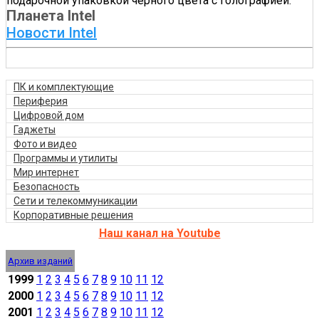
подарочной упаковкой черного цвета с голографией.
Планета Intel
Новости Intel
ПК и комплектующие
Периферия
Цифровой дом
Гаджеты
Фото и видео
Программы и утилиты
Мир интернет
Безопасность
Сети и телекоммуникации
Корпоративные решения
Наш канал на Youtube
Архив изданий
1999
1
2
3
4
5
6
7
8
9
10
11
12
2000
1
2
3
4
5
6
7
8
9
10
11
12
2001
1
2
3
4
5
6
7
8
9
10
11
12