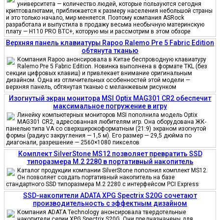
университета — количество людей, которые пользуются сегодня
криптовалютами, приближается к размеру населения небольшой страны
и это только начало, мир меняется. Поэтому компания ASRock
разработала и выпустила в продажу весьма необычную материнскую
плату — H110 PRO BTC+, которую мы и рассмотрим в этом обзоре
Верхняя панель клавиатуры Rapoo Ralemo Pre 5 Fabric Edition
обтянута тканью
Компания Rapoo анонсировала в Китае беспроводную клавиатуру
Ralemo Pre 5 Fabric Edition. Новинка выполнена в формате TKL (без
секции цифровых клавиш) и привлекает внимание оригинальным
дизайном. Одна из отличительных особенностей этой модели —
верхняя панель, обтянутая тканью с меланжевым рисунком
Изогнутый экран монитора MSI Optix MAG301 CR2 обеспечит
максимальное погружение в игру
Линейку компьютерных мониторов MSI пополнила модель Optix
MAG301 CR2, адресованная любителям игр. Она оборудована ЖК-
панелью типа VA со сверхширокоформатным (21:9) экраном изогнутой
формы (радиус закругления — 1,5 м). Его размер — 29,5 дюйма по
диагонали, разрешение — 2560×1080 пикселов
Комплект SilverStone MS12 позволяет превратить SSD
типоразмера M.2 2280 в портативный накопитель
Каталог продукции компании SilverStone пополнил комплект MS12.
Он позволяет создать портативный накопитель на базе
стандартного SSD типоразмера M.2 2280 с интерфейсом PCI Express
SSD-накопители ADATA XPG Spectrix S20G сочетают
производительность с эффектным дизайном
Компания ADATA Technology анонсировала твердотельные
накопители серии XPG Spectrix S20G. Они предназначены для