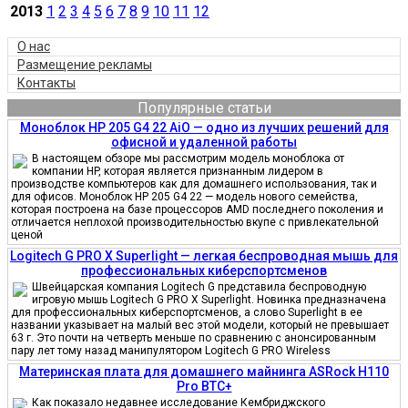
2013
1
2
3
4
5
6
7
8
9
10
11
12
О нас
Размещение рекламы
Контакты
Популярные статьи
Моноблок HP 205 G4 22 AiO — одно из лучших решений для
офисной и удаленной работы
В настоящем обзоре мы рассмотрим модель моноблока от
компании HP, которая является признанным лидером в
производстве компьютеров как для домашнего использования, так и
для офисов. Моноблок HP 205 G4 22 — модель нового семейства,
которая построена на базе процессоров AMD последнего поколения и
отличается неплохой производительностью вкупе с привлекательной
ценой
Logitech G PRO X Superlight — легкая беспроводная мышь для
профессиональных киберспортсменов
Швейцарская компания Logitech G представила беспроводную
игровую мышь Logitech G PRO X Superlight. Новинка предназначена
для профессиональных киберспортсменов, а слово Superlight в ее
названии указывает на малый вес этой модели, который не превышает
63 г. Это почти на четверть меньше по сравнению с анонсированным
пару лет тому назад манипулятором Logitech G PRO Wireless
Материнская плата для домашнего майнинга ASRock H110
Pro BTC+
Как показало недавнее исследование Кембриджского