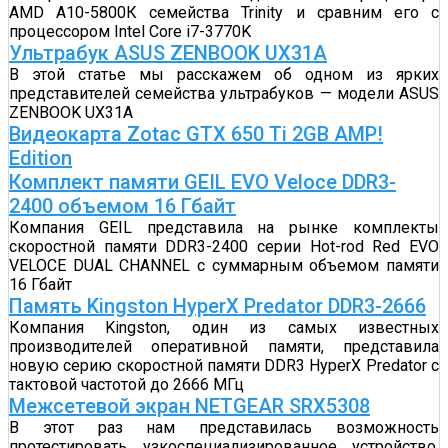
AMD A10-5800К семейства Trinity и сравним его с
процессором Intel Core i7-3770K
Ультрабук ASUS ZENBOOK UX31A
В этой статье мы расскажем об одном из ярких
представителей семейства ультрабуков — модели ASUS
ZENBOOK UX31A
Видеокарта Zotac GTX 650 Ti 2GB AMP!
Edition
Комплект памяти GEIL EVO Veloce DDR3-
2400 объемом 16 Гбайт
Компания GEIL представила на рынке комплекты
скоростной памяти DDR3-2400 серии Hot-rod Red EVO
VELOCE DUAL CHANNEL с суммарным объемом памяти
16 Гбайт
Память Kingston HyperX Predator DDR3-2666
Компания Kingston, один из самых известных
производителей оперативной памяти, представила
новую серию скоростной памяти DDR3 HyperX Predator с
тактовой частотой до 2666 МГц
Межсетевой экран NETGEAR SRX5308
В этот раз нам представилась возможность
протестировать узкоспециализированное устройство,