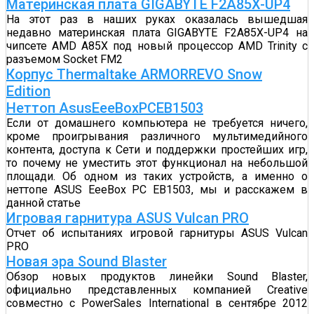
Материнская плата GIGABYTE F2A85X-UP4
На этот раз в наших руках оказалась вышедшая
недавно материнская плата GIGABYTE F2A85X-UP4 на
чипсете AMD A85X под новый процессор AMD Trinity c
разъемом Socket FM2
Корпус Thermaltake ARMORREVO Snow
Edition
Неттоп AsusEeeBoxPCEB1503
Если от домашнего компьютера не требуется ничего,
кроме проигрывания различного мультимедийного
контента, доступа к Сети и поддержки простейших игр,
то почему не уместить этот функционал на небольшой
площади. Об одном из таких устройств, а именно о
неттопе ASUS EeeBox PC EB1503, мы и расскажем в
данной статье
Игровая гарнитура ASUS Vulcan PRO
Отчет об испытаниях игровой гарнитуры ASUS Vulcan
PRO
Новая эра Sound Blaster
Обзор новых продуктов линейки Sound Blaster,
официально представленных компанией Creative
совместно с PowerSales International в сентябре 2012