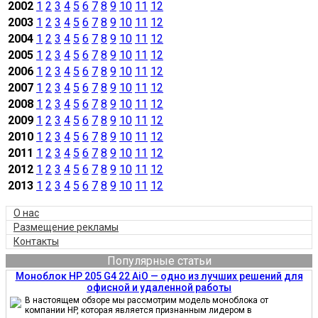
2002
1
2
3
4
5
6
7
8
9
10
11
12
2003
1
2
3
4
5
6
7
8
9
10
11
12
2004
1
2
3
4
5
6
7
8
9
10
11
12
2005
1
2
3
4
5
6
7
8
9
10
11
12
2006
1
2
3
4
5
6
7
8
9
10
11
12
2007
1
2
3
4
5
6
7
8
9
10
11
12
2008
1
2
3
4
5
6
7
8
9
10
11
12
2009
1
2
3
4
5
6
7
8
9
10
11
12
2010
1
2
3
4
5
6
7
8
9
10
11
12
2011
1
2
3
4
5
6
7
8
9
10
11
12
2012
1
2
3
4
5
6
7
8
9
10
11
12
2013
1
2
3
4
5
6
7
8
9
10
11
12
О нас
Размещение рекламы
Контакты
Популярные статьи
Моноблок HP 205 G4 22 AiO — одно из лучших решений для
офисной и удаленной работы
В настоящем обзоре мы рассмотрим модель моноблока от
компании HP, которая является признанным лидером в