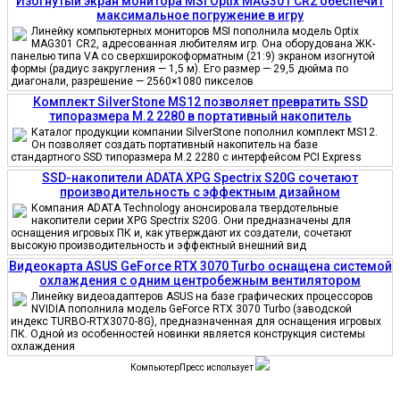
Изогнутый экран монитора MSI Optix MAG301 CR2 обеспечит
максимальное погружение в игру
Линейку компьютерных мониторов MSI пополнила модель Optix
MAG301 CR2, адресованная любителям игр. Она оборудована ЖК-
панелью типа VA со сверхширокоформатным (21:9) экраном изогнутой
формы (радиус закругления — 1,5 м). Его размер — 29,5 дюйма по
диагонали, разрешение — 2560×1080 пикселов
Комплект SilverStone MS12 позволяет превратить SSD
типоразмера M.2 2280 в портативный накопитель
Каталог продукции компании SilverStone пополнил комплект MS12.
Он позволяет создать портативный накопитель на базе
стандартного SSD типоразмера M.2 2280 с интерфейсом PCI Express
SSD-накопители ADATA XPG Spectrix S20G сочетают
производительность с эффектным дизайном
Компания ADATA Technology анонсировала твердотельные
накопители серии XPG Spectrix S20G. Они предназначены для
оснащения игровых ПК и, как утверждают их создатели, сочетают
высокую производительность и эффектный внешний вид
Видеокарта ASUS GeForce RTX 3070 Turbo оснащена системой
охлаждения с одним центробежным вентилятором
Линейку видеоадаптеров ASUS на базе графических процессоров
NVIDIA пополнила модель GeForce RTX 3070 Turbo (заводской
индекс TURBO-RTX3070-8G), предназначенная для оснащения игровых
ПК. Одной из особенностей новинки является конструкция системы
охлаждения
КомпьютерПресс использует