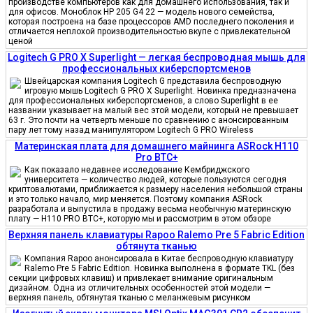
производстве компьютеров как для домашнего использования, так и
для офисов. Моноблок HP 205 G4 22 — модель нового семейства,
которая построена на базе процессоров AMD последнего поколения и
отличается неплохой производительностью вкупе с привлекательной
ценой
Logitech G PRO X Superlight — легкая беспроводная мышь для
профессиональных киберспортсменов
Швейцарская компания Logitech G представила беспроводную
игровую мышь Logitech G PRO X Superlight. Новинка предназначена
для профессиональных киберспортсменов, а слово Superlight в ее
названии указывает на малый вес этой модели, который не превышает
63 г. Это почти на четверть меньше по сравнению с анонсированным
пару лет тому назад манипулятором Logitech G PRO Wireless
Материнская плата для домашнего майнинга ASRock H110
Pro BTC+
Как показало недавнее исследование Кембриджского
университета — количество людей, которые пользуются сегодня
криптовалютами, приближается к размеру населения небольшой страны
и это только начало, мир меняется. Поэтому компания ASRock
разработала и выпустила в продажу весьма необычную материнскую
плату — H110 PRO BTC+, которую мы и рассмотрим в этом обзоре
Верхняя панель клавиатуры Rapoo Ralemo Pre 5 Fabric Edition
обтянута тканью
Компания Rapoo анонсировала в Китае беспроводную клавиатуру
Ralemo Pre 5 Fabric Edition. Новинка выполнена в формате TKL (без
секции цифровых клавиш) и привлекает внимание оригинальным
дизайном. Одна из отличительных особенностей этой модели —
верхняя панель, обтянутая тканью с меланжевым рисунком