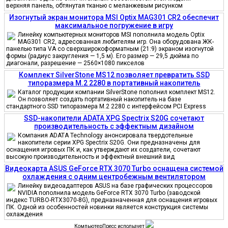
верхняя панель, обтянутая тканью с меланжевым рисунком
Изогнутый экран монитора MSI Optix MAG301 CR2 обеспечит
максимальное погружение в игру
Линейку компьютерных мониторов MSI пополнила модель Optix
MAG301 CR2, адресованная любителям игр. Она оборудована ЖК-
панелью типа VA со сверхширокоформатным (21:9) экраном изогнутой
формы (радиус закругления — 1,5 м). Его размер — 29,5 дюйма по
диагонали, разрешение — 2560×1080 пикселов
Комплект SilverStone MS12 позволяет превратить SSD
типоразмера M.2 2280 в портативный накопитель
Каталог продукции компании SilverStone пополнил комплект MS12.
Он позволяет создать портативный накопитель на базе
стандартного SSD типоразмера M.2 2280 с интерфейсом PCI Express
SSD-накопители ADATA XPG Spectrix S20G сочетают
производительность с эффектным дизайном
Компания ADATA Technology анонсировала твердотельные
накопители серии XPG Spectrix S20G. Они предназначены для
оснащения игровых ПК и, как утверждают их создатели, сочетают
высокую производительность и эффектный внешний вид
Видеокарта ASUS GeForce RTX 3070 Turbo оснащена системой
охлаждения с одним центробежным вентилятором
Линейку видеоадаптеров ASUS на базе графических процессоров
NVIDIA пополнила модель GeForce RTX 3070 Turbo (заводской
индекс TURBO-RTX3070-8G), предназначенная для оснащения игровых
ПК. Одной из особенностей новинки является конструкция системы
охлаждения
КомпьютерПресс использует