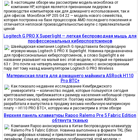
В настоящем обзоре мы рассмотрим модель моноблока от
компании HP, которая является признанным лидером в
производстве компьютеров как для домашнего использования, так и
для офисов. Моноблок HP 205 G4 22 — модель нового семейства,
которая построена на базе процессоров AMD последнего поколения и
отличается неплохой производительностью вкупе с привлекательной
ценой
Logitech G PRO X Superlight — легкая беспроводная мышь для
профессиональных киберспортсменов
Швейцарская компания Logitech G представила беспроводную
игровую мышь Logitech G PRO X Superlight. Новинка предназначена
для профессиональных киберспортсменов, а слово Superlight в ее
названии указывает на малый вес этой модели, который не превышает
63 г. Это почти на четверть меньше по сравнению с анонсированным
пару лет тому назад манипулятором Logitech G PRO Wireless
Материнская плата для домашнего майнинга ASRock H110
Pro BTC+
Как показало недавнее исследование Кембриджского
университета — количество людей, которые пользуются сегодня
криптовалютами, приближается к размеру населения небольшой страны
и это только начало, мир меняется. Поэтому компания ASRock
разработала и выпустила в продажу весьма необычную материнскую
плату — H110 PRO BTC+, которую мы и рассмотрим в этом обзоре
Верхняя панель клавиатуры Rapoo Ralemo Pre 5 Fabric Edition
обтянута тканью
Компания Rapoo анонсировала в Китае беспроводную клавиатуру
Ralemo Pre 5 Fabric Edition. Новинка выполнена в формате TKL (без
секции цифровых клавиш) и привлекает внимание оригинальным
дизайном. Одна из отличительных особенностей этой модели —