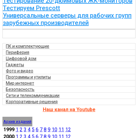
Тестирование 20-дюймовых ЖК-мониторов
Тестируем Prescott
Универсальные серверы для рабочих групп
зарубежных производителей
ПК и комплектующие
Периферия
Цифровой дом
Гаджеты
Фото и видео
Программы и утилиты
Мир интернет
Безопасность
Сети и телекоммуникации
Корпоративные решения
Наш канал на Youtube
Архив изданий
1999
1
2
3
4
5
6
7
8
9
10
11
12
2000
1
2
3
4
5
6
7
8
9
10
11
12