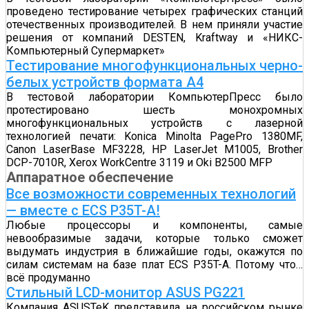
проведено тестирование четырех графических станций
отечественных производителей. В нем приняли участие
решения от компаний DESTEN, Kraftway и «НИКС-
Компьютерный Супермаркет»
Тестирование многофункциональных черно-
белых устройств формата А4
В тестовой лаборатории КомпьютерПресс было
протестировано шесть монохромных
многофункциональных устройств с лазерной
технологией печати: Konica Minolta PagePro 1380MF,
Canon LaserBase MF3228, HP LaserJet M1005, Brother
DCP-7010R, Xerox WorkCentre 3119 и Oki B2500 MFP
Аппаратное обеспечение
Все возможности современных технологий
— вместе с ECS P35T-A!
Любые процессоры и компоненты, самые
невообразимые задачи, которые только сможет
выдумать индустрия в ближайшие годы, окажутся по
силам системам на базе плат ECS P35T-A. Потому что…
всё продуманно
Стильный LCD-монитор ASUS PG221
Компания ASUSTeK представила на российском рынке