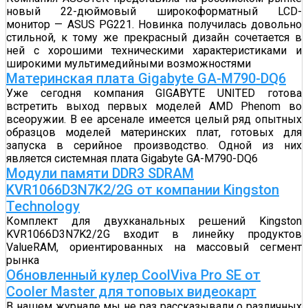
новый 22-дюймовый широкоформатный LCD-
монитор — ASUS PG221. Новинка получилась довольно
стильной, к тому же прекрасный дизайн сочетается в
ней с хорошими техническими характеристиками и
широкими мультимедийными возможностями
Материнская плата Gigabyte GA-M790-DQ6
Уже сегодня компания GIGABYTE UNITED готова
встретить выход первых моделей AMD Phenom во
всеоружии. В ее арсенале имеется целый ряд опытных
образцов моделей материнских плат, готовых для
запуска в серийное производство. Одной из них
является системная плата Gigabyte GA-M790-DQ6
Модули памяти DDR3 SDRAM
KVR1066D3N7K2/2G от компании Kingston
Technology
Комплект для двухканальных решений Kingston
KVR1066D3N7K2/2G входит в линейку продуктов
ValueRAM, ориентированных на массовый сегмент
рынка
Обновленный кулер CoolViva Pro SE от
Cooler Master для топовых видеокарт
В нашем журнале мы не раз рассказывали о различных