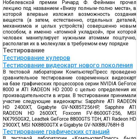
Нобелевской премии Ричард Ф. Фейнман прочел
лекцию под названием «Внизу полным-полно места», в
которой впервые изложил возможность создания
веществ (а затем, естественно, отдельных деталей,
механизмов и целых устройств) совершенно новым
способом, а именно «атомной укладкой», при которой
человек манипулирует нужными атомами поштучно,
располагая их в молекулах в требуемом ему порядке
Тестирование
Тестирование кулеров
Тестирование видеокарт нового поколения
В тестовой лаборатории КомпьютерПресс проведено
сравнительное тестирование современных видеокарт
на базе графических процессоров серии NVIDIA GeForce
8000 и ATI RADEON HD 2000 с целью определения их
производительности в играх. В тестировании принимали
участие следующие видеокарты: Sapphire ATI RADEON
HD 2400XT, Gigabyte GV-NX85T256HP, Sapphire ATI
RADEON HD 2600XT, Foxconn FV-8600GT-256, MSI
NX7950GX2, Leadtek GeForce 8800GTS TDH, ATI Radeon HD
2900XT, MSI NX8800GTX и Gigabyte GV-NX88U768H-B
Тестирование графических станций
В тестовой лаборатории «КомпьютерПресс» было