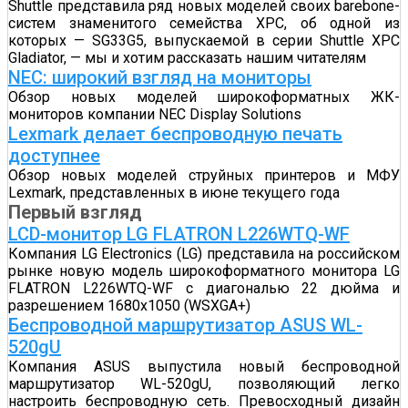
Shuttle представила ряд новых моделей своих barebone-
систем знаменитого семейства XPC, об одной из
которых — SG33G5, выпускаемой в серии Shuttle XPC
Gladiator, — мы и хотим рассказать нашим читателям
NEC: широкий взгляд на мониторы
Обзор новых моделей широкоформатных ЖК-
мониторов компании NEC Display Solutions
Lexmark делает беспроводную печать
доступнее
Обзор новых моделей струйных принтеров и МФУ
Lexmark, представленных в июне текущего года
Первый взгляд
LCD-монитор LG FLATRON L226WTQ-WF
Компания LG Electronics (LG) представила на российском
рынке новую модель широкоформатного монитора LG
FLATRON L226WTQ-WF с диагональю 22 дюйма и
разрешением 1680x1050 (WSXGA+)
Беспроводной маршрутизатор ASUS WL-
520gU
Компания ASUS выпустила новый беспроводной
маршрутизатор WL-520gU, позволяющий легко
настроить беспроводную сеть. Превосходный дизайн