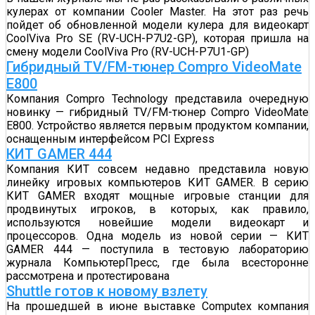
кулерах от компании Cooler Master. На этот раз речь
пойдет об обновленной модели кулера для видеокарт
CoolViva Pro SE (RV-UCH-P7U2-GP), которая пришла на
смену модели CoolViva Pro (RV-UCH-P7U1-GP)
Гибридный TV/FM-тюнер Compro VideoMate
E800
Компания Compro Technology представила очередную
новинку — гибридный TV/FM-тюнер Compro VideoMate
E800. Устройство является первым продуктом компании,
оснащенным интерфейсом PCI Express
КИТ GAMER 444
Компания КИТ совсем недавно представила новую
линейку игровых компьютеров КИТ GAMER. В серию
КИТ GAMER входят мощные игровые станции для
продвинутых игроков, в которых, как правило,
используются новейшие модели видеокарт и
процессоров. Одна модель из новой серии — КИТ
GAMER 444 — поступила в тестовую лабораторию
журнала КомпьютерПресс, где была всесторонне
рассмотрена и протестирована
Shuttle готов к новому взлету
На прошедшей в июне выставке Computex компания