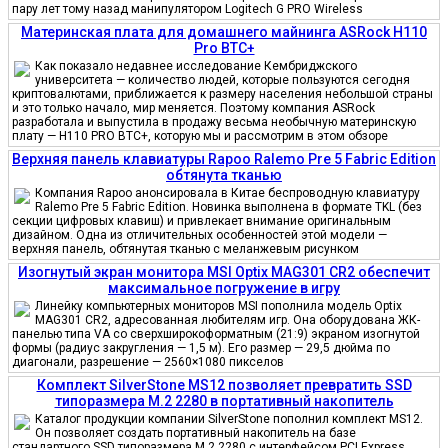
пару лет тому назад манипулятором Logitech G PRO Wireless
Материнская плата для домашнего майнинга ASRock H110
Pro BTC+
Как показало недавнее исследование Кембриджского
университета — количество людей, которые пользуются сегодня
криптовалютами, приближается к размеру населения небольшой страны
и это только начало, мир меняется. Поэтому компания ASRock
разработала и выпустила в продажу весьма необычную материнскую
плату — H110 PRO BTC+, которую мы и рассмотрим в этом обзоре
Верхняя панель клавиатуры Rapoo Ralemo Pre 5 Fabric Edition
обтянута тканью
Компания Rapoo анонсировала в Китае беспроводную клавиатуру
Ralemo Pre 5 Fabric Edition. Новинка выполнена в формате TKL (без
секции цифровых клавиш) и привлекает внимание оригинальным
дизайном. Одна из отличительных особенностей этой модели —
верхняя панель, обтянутая тканью с меланжевым рисунком
Изогнутый экран монитора MSI Optix MAG301 CR2 обеспечит
максимальное погружение в игру
Линейку компьютерных мониторов MSI пополнила модель Optix
MAG301 CR2, адресованная любителям игр. Она оборудована ЖК-
панелью типа VA со сверхширокоформатным (21:9) экраном изогнутой
формы (радиус закругления — 1,5 м). Его размер — 29,5 дюйма по
диагонали, разрешение — 2560×1080 пикселов
Комплект SilverStone MS12 позволяет превратить SSD
типоразмера M.2 2280 в портативный накопитель
Каталог продукции компании SilverStone пополнил комплект MS12.
Он позволяет создать портативный накопитель на базе
стандартного SSD типоразмера M.2 2280 с интерфейсом PCI Express