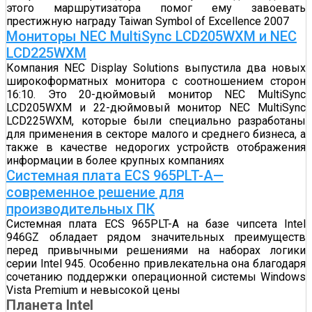
этого маршрутизатора помог ему завоевать
престижную награду Taiwan Symbol of Excellence 2007
Мониторы NEC MultiSync LCD205WXM и NEC
LCD225WXM
Компания NEC Display Solutions выпустила два новых
широкоформатных монитора с соотношением сторон
16:10. Это 20-дюймовый монитор NEC MultiSync
LCD205WXM и 22-дюймовый монитор NEC MultiSync
LCD225WXM, которые были специально разработаны
для применения в секторе малого и среднего бизнеса, а
также в качестве недорогих устройств отображения
информации в более крупных компаниях
Системная плата ECS 965PLT-A—
современное решение для
производительных ПК
Системная плата ECS 965PLT-A на базе чипсета Intel
946GZ обладает рядом значительных преимуществ
перед привычными решениями на наборах логики
серии Intel 945. Особенно привлекательна она благодаря
сочетанию поддержки операционной системы Windows
Vista Premium и невысокой цены
Планета Intel