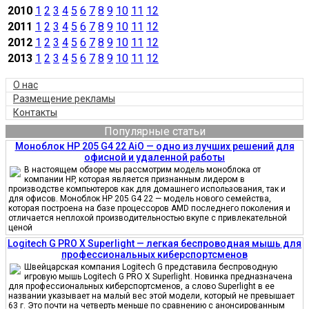
2010
1
2
3
4
5
6
7
8
9
10
11
12
2011
1
2
3
4
5
6
7
8
9
10
11
12
2012
1
2
3
4
5
6
7
8
9
10
11
12
2013
1
2
3
4
5
6
7
8
9
10
11
12
О нас
Размещение рекламы
Контакты
Популярные статьи
Моноблок HP 205 G4 22 AiO — одно из лучших решений для
офисной и удаленной работы
В настоящем обзоре мы рассмотрим модель моноблока от
компании HP, которая является признанным лидером в
производстве компьютеров как для домашнего использования, так и
для офисов. Моноблок HP 205 G4 22 — модель нового семейства,
которая построена на базе процессоров AMD последнего поколения и
отличается неплохой производительностью вкупе с привлекательной
ценой
Logitech G PRO X Superlight — легкая беспроводная мышь для
профессиональных киберспортсменов
Швейцарская компания Logitech G представила беспроводную
игровую мышь Logitech G PRO X Superlight. Новинка предназначена
для профессиональных киберспортсменов, а слово Superlight в ее
названии указывает на малый вес этой модели, который не превышает
63 г. Это почти на четверть меньше по сравнению с анонсированным