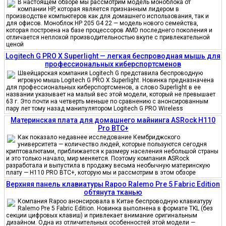
В настоящем обзоре мы рассмотрим модель моноблока от
компании HP, которая является признанным лидером в
производстве компьютеров как для домашнего использования, так и
для офисов. Моноблок HP 205 G4 22 — модель нового семейства,
которая построена на базе процессоров AMD последнего поколения и
отличается неплохой производительностью вкупе с привлекательной
ценой
Logitech G PRO X Superlight — легкая беспроводная мышь для
профессиональных киберспортсменов
Швейцарская компания Logitech G представила беспроводную
игровую мышь Logitech G PRO X Superlight. Новинка предназначена
для профессиональных киберспортсменов, а слово Superlight в ее
названии указывает на малый вес этой модели, который не превышает
63 г. Это почти на четверть меньше по сравнению с анонсированным
пару лет тому назад манипулятором Logitech G PRO Wireless
Материнская плата для домашнего майнинга ASRock H110
Pro BTC+
Как показало недавнее исследование Кембриджского
университета — количество людей, которые пользуются сегодня
криптовалютами, приближается к размеру населения небольшой страны
и это только начало, мир меняется. Поэтому компания ASRock
разработала и выпустила в продажу весьма необычную материнскую
плату — H110 PRO BTC+, которую мы и рассмотрим в этом обзоре
Верхняя панель клавиатуры Rapoo Ralemo Pre 5 Fabric Edition
обтянута тканью
Компания Rapoo анонсировала в Китае беспроводную клавиатуру
Ralemo Pre 5 Fabric Edition. Новинка выполнена в формате TKL (без
секции цифровых клавиш) и привлекает внимание оригинальным
дизайном. Одна из отличительных особенностей этой модели —