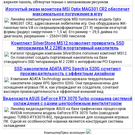
верхняя панель, обтянутая тканью с меланжевым рисунком
Изогнутый экран монитора MSI Optix MAG301 CR2 обеспечит
максимальное погружение в игру
Линейку компьютерных мониторов MSI пополнила модель Optix
MAG301 CR2, адресованная любителям игр. Она оборудована ЖК-
панелью типа VA со сверхширокоформатным (21:9) экраном изогнутой
формы (радиус закругления — 1,5 м). Его размер — 29,5 дюйма по
диагонали, разрешение — 2560×1080 пикселов
Комплект SilverStone MS12 позволяет превратить SSD
типоразмера M.2 2280 в портативный накопитель
Каталог продукции компании SilverStone пополнил комплект MS12.
Он позволяет создать портативный накопитель на базе
стандартного SSD типоразмера M.2 2280 с интерфейсом PCI Express
SSD-накопители ADATA XPG Spectrix S20G сочетают
производительность с эффектным дизайном
Компания ADATA Technology анонсировала твердотельные
накопители серии XPG Spectrix S20G. Они предназначены для
оснащения игровых ПК и, как утверждают их создатели, сочетают
высокую производительность и эффектный внешний вид
Видеокарта ASUS GeForce RTX 3070 Turbo оснащена системой
охлаждения с одним центробежным вентилятором
Линейку видеоадаптеров ASUS на базе графических процессоров
NVIDIA пополнила модель GeForce RTX 3070 Turbo (заводской
индекс TURBO-RTX3070-8G), предназначенная для оснащения игровых
ПК. Одной из особенностей новинки является конструкция системы
охлаждения
КомпьютерПресс использует