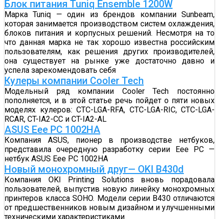
Блок питания Tuniq Ensemble 1200W
Марка Tuniq — один из брендов компании Sunbeam,
которая занимается производством систем охлаждения,
блоков питания и корпусных решений. Несмотря на то
что данная марка не так хорошо известна российским
пользователям, как решения других производителей,
она существует на рынке уже достаточно давно и
успела зарекомендовать себя
Кулеры компании Cooler Tech
Модельный ряд компании Cooler Tech постоянно
пополняется, и в этой статье речь пойдет о пяти новых
моделях кулеров: CTC-LGA-RFA, CTC-LGA-RIC, CTC-LGA-
RCAR, CT-IA2-CC и CT-IA2-AL
ASUS Eee PC 1002HA
Компания ASUS, пионер в производстве нетбуков,
представила очередную разработку серии Eee PC —
нетбук ASUS Eee PC 1002HA
Новый монохромный друг— OKI B430d
Компания OKI Printing Solutions вновь порадовала
пользователей, выпустив новую линейку монохромных
принтеров класса SOHO. Модели серии B430 отличаются
от предшественников новым дизайном и улучшенными
техническими характеристиками