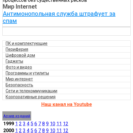
процессов без существенных рисков
Мир Internet
Антимонопольная служба штрафует за
спам
ПК и комплектующие
Периферия
Цифровой дом
Гаджеты
Фото и видео
Программы и утилиты
Мир интернет
Безопасность
Сети и телекоммуникации
Корпоративные решения
Наш канал на Youtube
Архив изданий
1999
1
2
3
4
5
6
7
8
9
10
11
12
2000
1
2
3
4
5
6
7
8
9
10
11
12