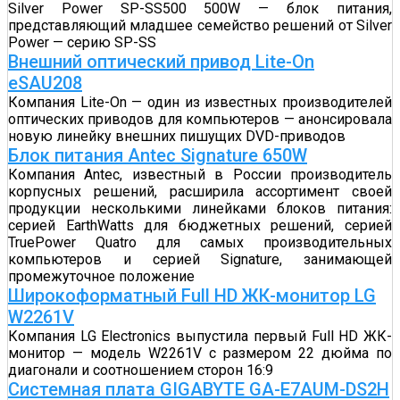
Silver Power SP-SS500 500W — блок питания,
представляющий младшее семейство решений от Silver
Power — серию SP-SS
Внешний оптический привод Lite-On
eSAU208
Компания Lite-On — один из известных производителей
оптических приводов для компьютеров — анонсировала
новую линейку внешних пишущих DVD-приводов
Блок питания Antec Signature 650W
Компания Antec, известный в России производитель
корпусных решений, расширила ассортимент своей
продукции несколькими линейками блоков питания:
серией EarthWatts для бюджетных решений, серией
TruePower Quatro для самых производительных
компьютеров и серией Signature, занимающей
промежуточное положение
Широкоформатный Full HD ЖК-монитор LG
W2261V
Компания LG Electronics выпустила первый Full HD ЖК-
монитор — модель W2261V с размером 22 дюйма по
диагонали и соотношением сторон 16:9
Системная плата GIGABYTE GA-E7AUM-DS2H