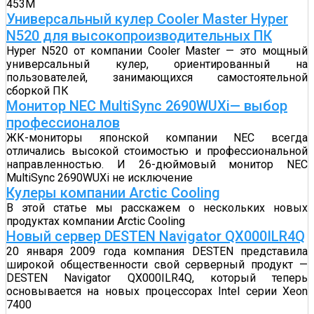
453М
Универсальный кулер Cooler Master Hyper
N520 для высокопроизводительных ПК
Hyper N520 от компании Cooler Master — это мощный
универсальный кулер, ориентированный на
пользователей, занимающихся самостоятельной
сборкой ПК
Монитор NEC MultiSync 2690WUXi— выбор
профессионалов
ЖК-мониторы японской компании NEC всегда
отличались высокой стоимостью и профессиональной
направленностью. И 26-дюймовый монитор NEC
MultiSync 2690WUXi не исключение
Кулеры компании Arctic Cooling
В этой статье мы расскажем о нескольких новых
продуктах компании Arctic Cooling
Новый сервер DESTEN Navigator QX000ILR4Q
20 января 2009 года компания DESTEN представила
широкой общественности свой серверный продукт —
DESTEN Navigator QX000ILR4Q, который теперь
основывается на новых процессорах Intel серии Xeon
7400