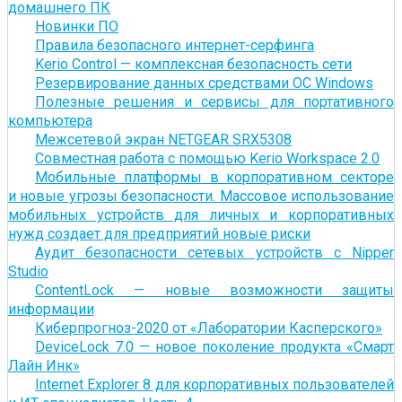
домашнего ПК
Новинки ПО
Правила безопасного интернет-серфинга
Kerio Control — комплексная безопасность сети
Резервирование данных средствами ОС Windows
Полезные решения и сервисы для портативного
компьютера
Межсетевой экран NETGEAR SRX5308
Совместная работа с помощью Kerio Workspace 2.0
Мобильные платформы в корпоративном секторе
и новые угрозы безопасности. Массовое использование
мобильных устройств для личных и корпоративных
нужд создает для предприятий новые риски
Аудит безопасности сетевых устройств с Nipper
Studio
ContentLock — новые возможности защиты
информации
Киберпрогноз-2020 от «Лаборатории Касперского»
DeviceLock 7.0 — новое поколение продукта «Смарт
Лайн Инк»
Internet Explorer 8 для корпоративных пользователей