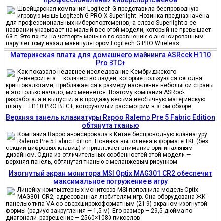
Швейцарская компания Logitech G представила беспроводную
игровую мышь Logitech G PRO X Superlight. Новинка предназначена
для профессиональных киберспортсменов, а слово Superlight в ее
названии указывает на малый вес этой модели, который не превышает
63 г. Это почти на четверть меньше по сравнению с анонсированным
пару лет тому назад манипулятором Logitech G PRO Wireless
Материнская плата для домашнего майнинга ASRock H110
Pro BTC+
Как показало недавнее исследование Кембриджского
университета — количество людей, которые пользуются сегодня
криптовалютами, приближается к размеру населения небольшой страны
и это только начало, мир меняется. Поэтому компания ASRock
разработала и выпустила в продажу весьма необычную материнскую
плату — H110 PRO BTC+, которую мы и рассмотрим в этом обзоре
Верхняя панель клавиатуры Rapoo Ralemo Pre 5 Fabric Edition
обтянута тканью
Компания Rapoo анонсировала в Китае беспроводную клавиатуру
Ralemo Pre 5 Fabric Edition. Новинка выполнена в формате TKL (без
секции цифровых клавиш) и привлекает внимание оригинальным
дизайном. Одна из отличительных особенностей этой модели —
верхняя панель, обтянутая тканью с меланжевым рисунком
Изогнутый экран монитора MSI Optix MAG301 CR2 обеспечит
максимальное погружение в игру
Линейку компьютерных мониторов MSI пополнила модель Optix
MAG301 CR2, адресованная любителям игр. Она оборудована ЖК-
панелью типа VA со сверхширокоформатным (21:9) экраном изогнутой
формы (радиус закругления — 1,5 м). Его размер — 29,5 дюйма по
диагонали, разрешение — 2560×1080 пикселов