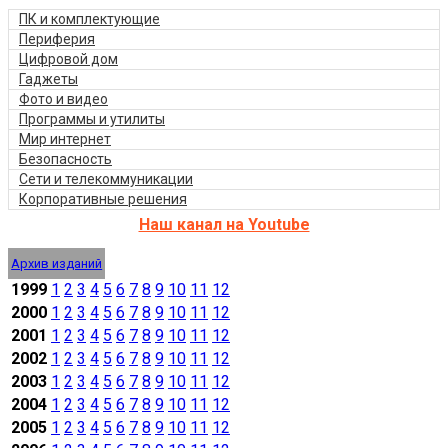
ПК и комплектующие
Периферия
Цифровой дом
Гаджеты
Фото и видео
Программы и утилиты
Мир интернет
Безопасность
Сети и телекоммуникации
Корпоративные решения
Наш канал на Youtube
Архив изданий
1999
1
2
3
4
5
6
7
8
9
10
11
12
2000
1
2
3
4
5
6
7
8
9
10
11
12
2001
1
2
3
4
5
6
7
8
9
10
11
12
2002
1
2
3
4
5
6
7
8
9
10
11
12
2003
1
2
3
4
5
6
7
8
9
10
11
12
2004
1
2
3
4
5
6
7
8
9
10
11
12
2005
1
2
3
4
5
6
7
8
9
10
11
12