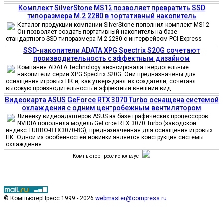
Комплект SilverStone MS12 позволяет превратить SSD
типоразмера M.2 2280 в портативный накопитель
Каталог продукции компании SilverStone пополнил комплект MS12.
Он позволяет создать портативный накопитель на базе
стандартного SSD типоразмера M.2 2280 с интерфейсом PCI Express
SSD-накопители ADATA XPG Spectrix S20G сочетают
производительность с эффектным дизайном
Компания ADATA Technology анонсировала твердотельные
накопители серии XPG Spectrix S20G. Они предназначены для
оснащения игровых ПК и, как утверждают их создатели, сочетают
высокую производительность и эффектный внешний вид
Видеокарта ASUS GeForce RTX 3070 Turbo оснащена системой
охлаждения с одним центробежным вентилятором
Линейку видеоадаптеров ASUS на базе графических процессоров
NVIDIA пополнила модель GeForce RTX 3070 Turbo (заводской
индекс TURBO-RTX3070-8G), предназначенная для оснащения игровых
ПК. Одной из особенностей новинки является конструкция системы
охлаждения
КомпьютерПресс использует
© КомпьютерПресс 1999 - 2026
webmaster@compress.ru