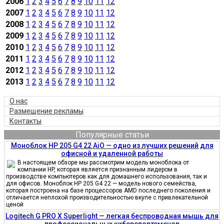
2006
1
2
3
4
5
6
7
8
9
10
11
12
2007
1
2
3
4
5
6
7
8
9
10
11
12
2008
1
2
3
4
5
6
7
8
9
10
11
12
2009
1
2
3
4
5
6
7
8
9
10
11
12
2010
1
2
3
4
5
6
7
8
9
10
11
12
2011
1
2
3
4
5
6
7
8
9
10
11
12
2012
1
2
3
4
5
6
7
8
9
10
11
12
2013
1
2
3
4
5
6
7
8
9
10
11
12
О нас
Размещение рекламы
Контакты
Популярные статьи
Моноблок HP 205 G4 22 AiO — одно из лучших решений для
офисной и удаленной работы
В настоящем обзоре мы рассмотрим модель моноблока от
компании HP, которая является признанным лидером в
производстве компьютеров как для домашнего использования, так и
для офисов. Моноблок HP 205 G4 22 — модель нового семейства,
которая построена на базе процессоров AMD последнего поколения и
отличается неплохой производительностью вкупе с привлекательной
ценой
Logitech G PRO X Superlight — легкая беспроводная мышь для
профессиональных киберспортсменов