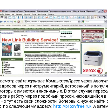
Просмотр сайта журнала КомпьютерПресс через Anonym
адресов через инструментарий, встроенный в попул
которых имеются и анонимные. В этом случае перехо
троив работу через подобный прокси, находящийся в
Но тут есть свои сложности. Во­первых, нужно найти
ер, по следующему адресу:
http://proxyfree.ru/
. А зате