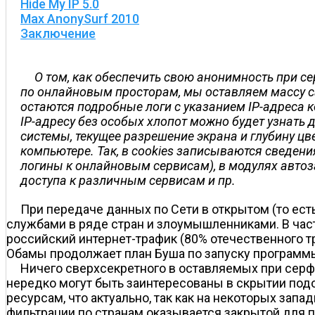
Hide My IP 5.0
Max AnonySurf 2010
Заключение
О том, как обеспечить свою анонимность при се
по онлайновым просторам, мы оставляем массу са
остаются подробные логи с указанием IP-адреса
IP-адресу без особых хлопот можно будет узнать д
системы, текущее разрешение экрана и глубину ц
компьютере. Так, в cookies записываются сведен
логины к онлайновым сервисам), в модулях автоз
доступа к различным сервисам и пр.
При передаче данных по Сети в открытом (то ес
службами в ряде стран и злоумышленниками. В час
российский интернет-трафик (80% отечественного т
Обамы продолжает план Буша по запуску программы
Ничего сверхсекретного в оставляемых при серфин
нередко могут быть заинтересованы в скрытии под
ресурсам, что актуально, так как на некоторых за
фильтрации по странам оказывается закрытой для п