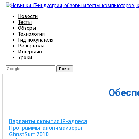
Новости
Тесты
Обзоры
Технологии
Гид покупателя
Репортажи
Интервью
Уроки
Поиск
Обесп
Варианты скрытия IP-адреса
Программы-анонимайзеры
GhostSurf 2010