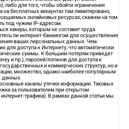
, либо для того, чтобы обойти ограничения
са на бесплатных аккаунтах там лимитировано,
посещаемых онлайновых ресурсах, скажем на том
сть под чужим IP-адресом.
ся хакеры, которым не составит труда
уетесь ли интернет-банкингом для осуществления
вления ваших персональных данных. Чем
ин для доступа к Интернету, что автоматически
омические суммы. К большим потерям приведет
ey и пр.), паролей/логинов для доступа к
 государственных и коммерческих структур, но и
мации, множество, однако наиболее популярным
х данных.
 основные каналы утечки информации. Таковых
ежка за пользователем при открытом
 интернет-трафика). В рамках данной статьи мы