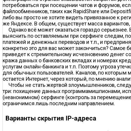
потребоваться при посещении чатов и форумов, если
файлообменников, таких как RapidShare или Depositf
либо вы просто не хотите видеть привязанное к ре
же Яндексе. В общем, существует масса вариантов, 
Однако всё может оказаться гораздо серьезнее.
выяснить по оставляемым при серфинге следам, пок
платежей и денежных переводов и т.п., и предприн
конкретно это для вас может закончиться? Самое бе
приведет к стремительному исчезновению денег со
кража данных о банковских вкладах и номерах креди
услугам онлайн-банкинга и т.п. Поэтому угроза уте
для обычных пользователей. Каналов, по которым
остается Интернет, через который, по мнению анали
Чтобы не стать жертвой злоумышленников, след
три: похищение данных программами­шпионами, исп
(неанонимном) серфинге (контроль за перемещением
ограничимся лишь последним направлением.
Варианты скрытия IP-адреса