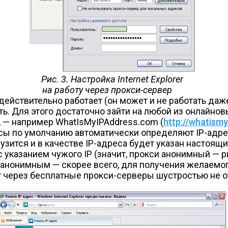
Рис. 3. Настройка Internet Explorer
на работу через прокси-сервер
действительно работает (он может и не работать даж
ать. Для этого достаточно зайти на любой из онлайн
 — например WhatIsMyIPAddress.com (
http://whatism
урсы по умолчанию автоматически определяют IP-адрес
грузится и в качестве IP-адреса будет указан настоящи
 указанием чужого IP (значит, прокси анонимный — ри
нонимным — скорее всего, для получения желаемого
нг через бесплатные прокси-серверы шустростью не о