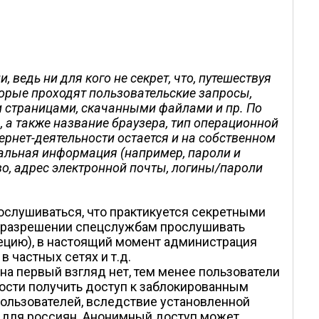
ведь ни для кого не секрет, что, путешествуя
торые проходят пользовательские запросы,
 страницами, скачанными файлами и пр. По
а, а также название браузера, тип операционной
ернет-деятельности остается и на собственном
нальная информация (например, пароли и
о, адрес электронной почты, логины/пароли
ослушиваться, что практикуется секретными
 о разрешении спецслужбам прослушивать
вецию), в настоящий момент администрация
частных сетях и т.д.
 на первый взгляд нет, тем менее пользователи
ости получить доступ к заблокированным
 пользователей, вследствие установленной
ти для россиян. Анонимный доступ может