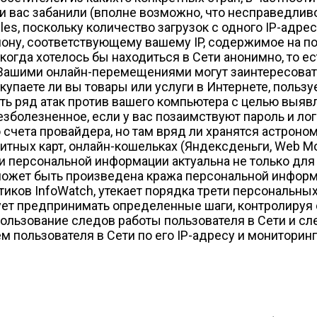
 вас забанили (вполне возможно, что несправедливо)
iles, поскольку количество загрузок с одного IP-адре
гиону, соответствующему вашему IP, содержимое на 
когда хотелось бы находиться в Сети анонимно, то е
 Вашими онлайн-перемещениями могут заинтересовать
упаете ли вы товары или услуги в Интернете, польз
ять ряд атак против вашего компьютера с целью выя
зболезненное, если у вас позаимствуют пароль и лог
 счета провайдера, но там вряд ли хранятся астрон
тных карт, онлайн-кошельках (Яндекс­деньги, Web Mon
чки персональной информации актуальна не только для
 может быть произведена кража персональной инфор
тиков InfoWatch, утекает порядка трети персональны
ует предпринимать определенные шаги, контролируя
ользование следов работы пользователя в Сети и сл
 пользователя в Сети по его IP-адресу и мониторинг