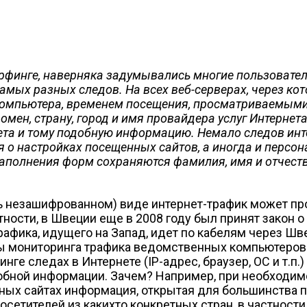
рфинге, наверняка задумывались многие пользователи, 
мых разных следов. На всех веб-серверах, через ко
 компьютера, временем посещения, просматриваемыми
омен, страну, город и имя провайдера услуг Интернет
вета и тому подобную информацию. Немало следов инт
ия о настройках посещенных сайтов, а иногда и персо
аполнения форм сохраняются фамилия, имя и отчеств
ть незашифрованном) виде интернет-трафик может пр
тности, в Швеции еще в 2008 году был принят закон
рафика, идущего на Запад, идет по кабелям через Ш
 мониторинга трафика ведомственных компьютеров в 
ге следах в Интернете (IP-адрес, браузер, ОС и т.п.)
обной информации. Зачем? Например, при необходим
падных сайтах информация, открытая для большинства
осетителей из каких­то конкретных стран, в частнос