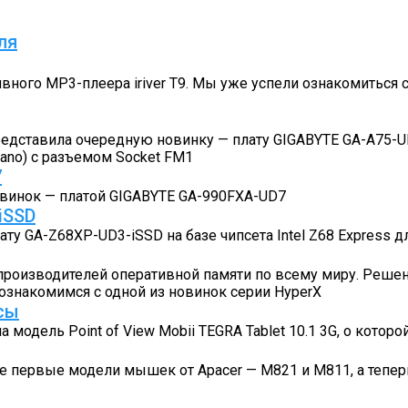
ля
ивного MP3-плеера iriver Т9. Мы уже успели ознакомиться
представила очередную новинку — плату GIGABYTE GA-A75-
ano) c разъемом Socket FM1
7
овинок — платой GIGABYTE GA-990FXA-UD7
iSSD
у GA-Z68XP-UD3-iSSD на базе чипсета Intel Z68 Express д
 производителей оперативной памяти по всему миру. Реше
ознакомимся с одной из новинок серии HyperX
ссы
модель Point of View Mobii TEGRA Tablet 10.1 3G, о которой
 первые модели мышек от Apacer — M821 и M811, а теперь