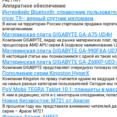
PA211KIT
Аппаратное обеспечение
Интерфейс Bluetooth: справочник пользовате
iriver T9— верный спутник меломана
В июне на территории России стартовали продажи портат
впечатлениями
Материнская плата GIGABYTE GA-A75-UD4H
Компания GIGABYTE, лидер на рынке материнских плат, 
процессоров AMD APU серии A (кодовое наименование Ll
Материнская плата GIGABYTE GA-990FXA-UD
В настоящей статье мы познакомимся с одной из таких н
Материнская плата GIGABYTE GA-Z68XP-UD3-
Компания GIGABYTE представляет очередную топовую плат
Пополнение серии Kingston HyperX
Компания Kingston по праву считается одним из ведущих
на самые разные категории пользователей. Сегодня мы п
PoV Mobii TEGRA Tablet 10.1: планшеты в ма
К нам в редакцию, хотя и с некоторым опозданием, попала 
Новое бесхвостое: M721 от Apacer
В прошлом году мы представили вниманию читателей две
серии — Apacer M721
Флэшка Apacer AH552