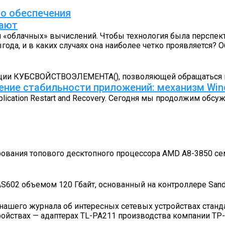
о обеспечения
вают
 «облачных» вычислений. Чтобы технология была перспек
ода, и в каких случаях она наиболее четко проявляется?
функции КУБСВОЙСТВОЭЛЕМЕНТА(), позволяющей обращаться
ние стабильности приложений: механизм Wind
lication Restart and Recovery. Сегодня мы продолжим обс
рования топового десктопного процессора AMD A8-3850 сем
 AS602 объемом 120 Гбайт, основанный на контроллере San
ашего журнала об интересных сетевых устройствах стандар
тройствах — адаптерах TL-PA211 производства компании TP