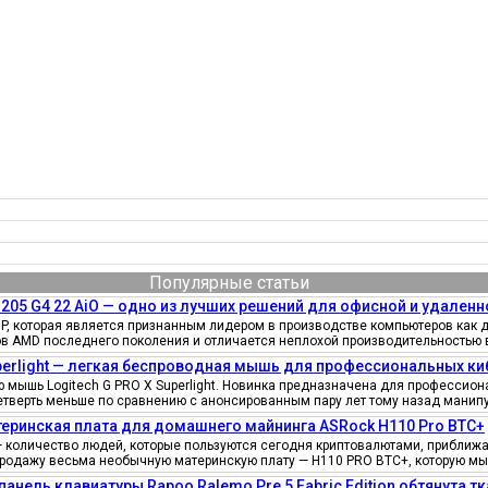
Популярные статьи
205 G4 22 AiO — одно из лучших решений для офисной и удаленн
, которая является признанным лидером в производстве компьютеров как д
ов AMD последнего поколения и отличается неплохой производительностью 
uperlight — легкая беспроводная мышь для профессиональных к
мышь Logitech G PRO X Superlight. Новинка предназначена для профессионал
четверть меньше по сравнению с анонсированным пару лет тому назад манипу
еринская плата для домашнего майнинга ASRock H110 Pro BTC+
количество людей, которые пользуются сегодня криптовалютами, приближае
продажу весьма необычную материнскую плату — H110 PRO BTC+, которую мы
панель клавиатуры Rapoo Ralemo Pre 5 Fabric Edition обтянута т