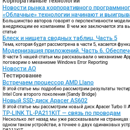
Корпоративные технологии
Новости рынка корпоративного программног
«Облачные» технологии начинают и выигры
Большинство авторов говорят о перспективности модели
внедряющим ее компаниям. В чем же заключается эта выг
статье
Блеск и нищета сводных таблиц. Часть 5
Тема, которая будет рассмотрена в части 5, касается 
Модернизация приложений. Часть 6. Обеспече
В части 5 нашей статьи мы рассказывали о механизме App
поговорим о механизме Windows Error Reporting
Новости АО
Тестирование
Встречаем процессор AMD Llano
В этой статье мы подробно рассмотрим результаты тести
Intel Core второго поколения (Sandy Bridge)
Новый SSD-диск Apacer AS602
В этой статье мы рассмотрим новый диск Apacer Turbo II
TP-LINK TL-PA211KIT — связь по проводам
Несколько лет назад мы уже рассказывали на страницах н
одном таком устройстве, а точнее о двух одинаковых ус