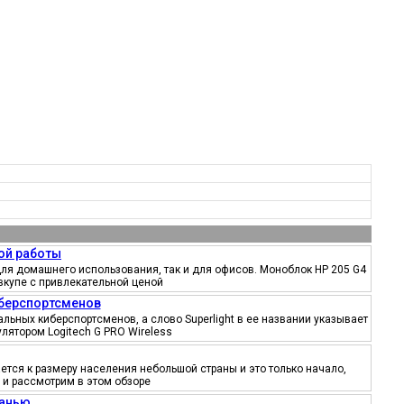
ой работы
ля домашнего использования, так и для офисов. Моноблок HP 205 G4
вкупе с привлекательной ценой
иберспортсменов
ьных киберспортсменов, а слово Superlight в ее названии указывает
лятором Logitech G PRO Wireless
тся к размеру населения небольшой страны и это только начало,
 и рассмотрим в этом обзоре
канью