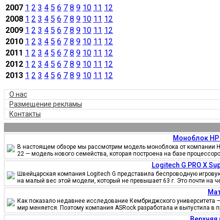
2007
1
2
3
4
5
6
7
8
9
10
11
12
2008
1
2
3
4
5
6
7
8
9
10
11
12
2009
1
2
3
4
5
6
7
8
9
10
11
12
2010
1
2
3
4
5
6
7
8
9
10
11
12
2011
1
2
3
4
5
6
7
8
9
10
11
12
2012
1
2
3
4
5
6
7
8
9
10
11
12
2013
1
2
3
4
5
6
7
8
9
10
11
12
О нас
Размещение рекламы
Контакты
Моноблок HP 
В настоящем обзоре мы рассмотрим модель моноблока от компании HP
22 — модель нового семейства, которая построена на базе процессор
Logitech G PRO X S
Швейцарская компания Logitech G представила беспроводную игровую 
на малый вес этой модели, который не превышает 63 г. Это почти на 
Мат
Как показало недавнее исследование Кембриджского университета — 
мир меняется. Поэтому компания ASRock разработала и выпустила в 
Верхняя 