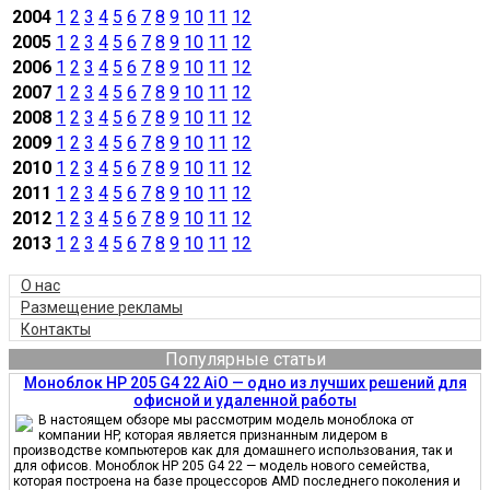
2004
1
2
3
4
5
6
7
8
9
10
11
12
2005
1
2
3
4
5
6
7
8
9
10
11
12
2006
1
2
3
4
5
6
7
8
9
10
11
12
2007
1
2
3
4
5
6
7
8
9
10
11
12
2008
1
2
3
4
5
6
7
8
9
10
11
12
2009
1
2
3
4
5
6
7
8
9
10
11
12
2010
1
2
3
4
5
6
7
8
9
10
11
12
2011
1
2
3
4
5
6
7
8
9
10
11
12
2012
1
2
3
4
5
6
7
8
9
10
11
12
2013
1
2
3
4
5
6
7
8
9
10
11
12
О нас
Размещение рекламы
Контакты
Популярные статьи
Моноблок HP 205 G4 22 AiO — одно из лучших решений для
офисной и удаленной работы
В настоящем обзоре мы рассмотрим модель моноблока от
компании HP, которая является признанным лидером в
производстве компьютеров как для домашнего использования, так и
для офисов. Моноблок HP 205 G4 22 — модель нового семейства,
которая построена на базе процессоров AMD последнего поколения и