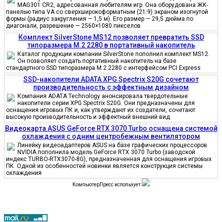
MAG301 CR2, адресованная любителям игр. Она оборудована ЖК-
панелью типа VA со сверхширокоформатным (21:9) экраном изогнутой
формы (радиус закругления — 1,5 м). Его размер — 29,5 дюйма по
диагонали, разрешение — 2560×1080 пикселов
Комплект SilverStone MS12 позволяет превратить SSD
типоразмера M.2 2280 в портативный накопитель
Каталог продукции компании SilverStone пополнил комплект MS12.
Он позволяет создать портативный накопитель на базе
стандартного SSD типоразмера M.2 2280 с интерфейсом PCI Express
SSD-накопители ADATA XPG Spectrix S20G сочетают
производительность с эффектным дизайном
Компания ADATA Technology анонсировала твердотельные
накопители серии XPG Spectrix S20G. Они предназначены для
оснащения игровых ПК и, как утверждают их создатели, сочетают
высокую производительность и эффектный внешний вид
Видеокарта ASUS GeForce RTX 3070 Turbo оснащена системой
охлаждения с одним центробежным вентилятором
Линейку видеоадаптеров ASUS на базе графических процессоров
NVIDIA пополнила модель GeForce RTX 3070 Turbo (заводской
индекс TURBO-RTX3070-8G), предназначенная для оснащения игровых
ПК. Одной из особенностей новинки является конструкция системы
охлаждения
КомпьютерПресс использует