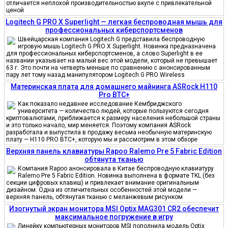
отличается неплохой производительностью вкупе с привлекательной
ценой
Logitech G PRO X Superlight — легкая беспроводная мышь для
профессиональных киберспортсменов
Швейцарская компания Logitech G представила беспроводную
игровую мышь Logitech G PRO X Superlight. Новинка предназначена
для профессиональных киберспортсменов, а слово Superlight в ее
названии указывает на малый вес этой модели, который не превышает
63 г. Это почти на четверть меньше по сравнению с анонсированным
пару лет тому назад манипулятором Logitech G PRO Wireless
Материнская плата для домашнего майнинга ASRock H110
Pro BTC+
Как показало недавнее исследование Кембриджского
университета — количество людей, которые пользуются сегодня
криптовалютами, приближается к размеру населения небольшой страны
и это только начало, мир меняется. Поэтому компания ASRock
разработала и выпустила в продажу весьма необычную материнскую
плату — H110 PRO BTC+, которую мы и рассмотрим в этом обзоре
Верхняя панель клавиатуры Rapoo Ralemo Pre 5 Fabric Edition
обтянута тканью
Компания Rapoo анонсировала в Китае беспроводную клавиатуру
Ralemo Pre 5 Fabric Edition. Новинка выполнена в формате TKL (без
секции цифровых клавиш) и привлекает внимание оригинальным
дизайном. Одна из отличительных особенностей этой модели —
верхняя панель, обтянутая тканью с меланжевым рисунком
Изогнутый экран монитора MSI Optix MAG301 CR2 обеспечит
максимальное погружение в игру
Линейку компьютерных мониторов MSI пополнила модель Optix