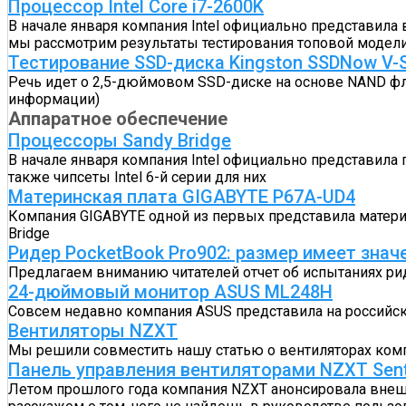
Процессор Intel Core i7-2600K
В начале января компания Intel официально представила
мы рассмотрим результаты тестирования топовой модели э
Тестирование SSD-диска Kingston SSDNow V-S
Речь идет о 2,5-дюймовом SSD-диске на основе NAND фл
информации)
Аппаратное обеспечение
Процессоры Sandy Bridge
В начале января компания Intel официально представила 
также чипсеты Intel 6-й серии для них
Материнская плата GIGABYTE P67A-UD4
Компания GIGABYTE одной из первых представила материн
Bridge
Ридер PocketBook Pro902: размер имеет знач
Предлагаем вниманию читателей отчет об испытаниях ри
24-дюймовый монитор ASUS ML248H
Совсем недавно компания ASUS представила на российс
Вентиляторы NZXT
Мы решили совместить нашу статью о вентиляторах ком
Панель управления вентиляторами NZXT Sent
Летом прошлого года компания NZXT анонсировала внешн