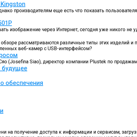
 Kingston
днако производителям еще есть что показать пользовател
501P
ть изображение через Интернет, сегодня уже никого не 
м обзоре рассматриваются различные типы этих изделий и
сленных веб-камер с USB-интерфейсом?
просом
о (Josefina Siao), директор компании Plustek по продажа
а будущее
о обеспечения
си
и на получение доступа к информации и сервисам, загрузк