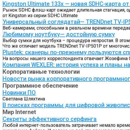
Kingston Ultimate 133x — новая SDHC-карта от
Рынок SDHC флэш-карт ожидает длительная стагнация, о
от Kingston из серии SDHC Ultimate
Универсальный соглядатай— TRENDnet TV-IP
Веб-камерами, способными в реальном времени передава
Любимому ноутбуку— достойную сумку
Выбор сумки для ноутбука – процедура непростая. В это
Что же отличает модель TRENDnet TV-IP501P от многочи
Plustek: сканеры по-прежнему пользуются с
На вопросы нашего корреспондента отвечает Жозефина Ся
Компания WEXLER: история успеха и планы н
Корпоративные технологии
Новости рынка корпоративного программног
Программное обеспечение
Новинки ПО
Светлана Шляхтина
В поисках программы для цифровой живопи
Мир Internet
Секреты эффективного серфинга
Любой интернет-пользователь затрачивает немало времен