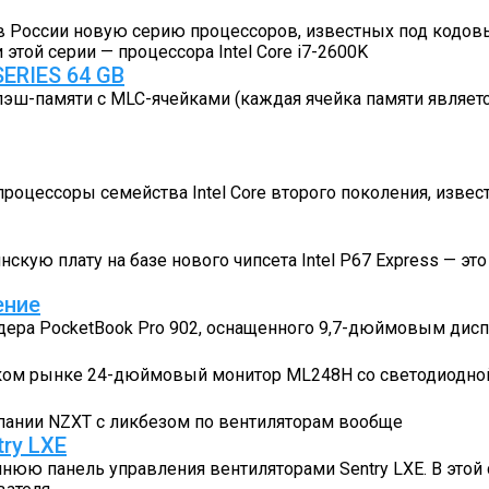
 в России новую серию процессоров, известных под кодов
той серии — процессора Intel Core i7-2600K
ERIES 64 GB
эш-памяти c MLC-ячейками (каждая ячейка памяти являетс
процессоры семейства Intel Core второго поколения, изве
скую плату на базе нового чипсета Intel P67 Express — э
ение
дера PocketBook Pro 902, оснащенного 9,7-дюймовым дисп
ком рынке 24-дюймовый монитор ML248H со светодиодной 
пании NZXT с ликбезом по вентиляторам вообще
ry LXE
юю панель управления вентиляторами Sentry LXE. В этой 