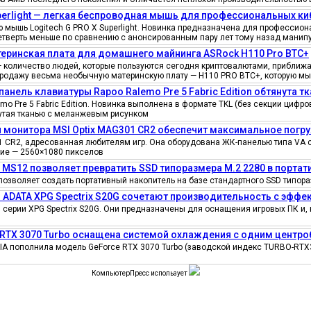
uperlight — легкая беспроводная мышь для профессиональных к
мышь Logitech G PRO X Superlight. Новинка предназначена для профессионал
четверть меньше по сравнению с анонсированным пару лет тому назад манипу
еринская плата для домашнего майнинга ASRock H110 Pro BTC+
количество людей, которые пользуются сегодня криптовалютами, приближае
продажу весьма необычную материнскую плату — H110 PRO BTC+, которую мы
панель клавиатуры Rapoo Ralemo Pre 5 Fabric Edition обтянута т
o Pre 5 Fabric Edition. Новинка выполнена в формате TKL (без секции циф
нутая тканью с меланжевым рисунком
 монитора MSI Optix MAG301 CR2 обеспечит максимальное погру
 CR2, адресованная любителям игр. Она оборудована ЖК-панелью типа VA 
ение — 2560×1080 пикселов
e MS12 позволяет превратить SSD типоразмера M.2 2280 в порта
позволяет создать портативный накопитель на базе стандартного SSD типора
 ADATA XPG Spectrix S20G сочетают производительность с эфф
серии XPG Spectrix S20G. Они предназначены для оснащения игровых ПК и, 
 RTX 3070 Turbo оснащена системой охлаждения с одним цент
IA пополнила модель GeForce RTX 3070 Turbo (заводской индекс TURBO-RTX
КомпьютерПресс использует