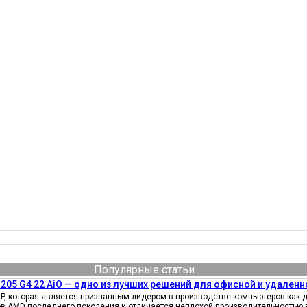
Популярные статьи
205 G4 22 AiO — одно из лучших решений для офисной и удаленн
, которая является признанным лидером в производстве компьютеров как д
ов AMD последнего поколения и отличается неплохой производительностью 