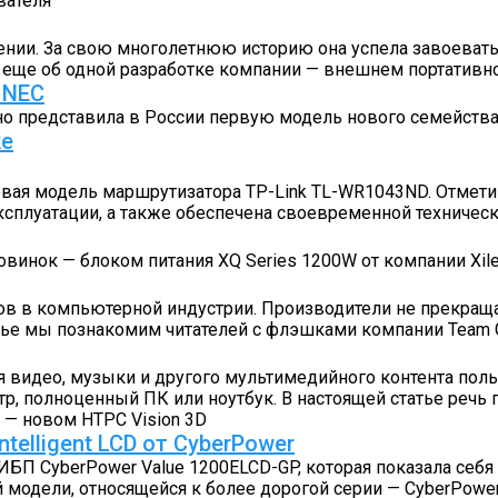
вателя
лении. За свою многолетнюю историю она успела завоеват
м еще об одной разработке компании — внешнем портати
 NEC
ьно представила в России первую модель нового семейства
ke
овая модель маршрутизатора TP-Link TL-WR1043ND. Отметим
ксплуатации, а также обеспечена своевременной техниче
винок — блоком питания XQ Series 1200W от компании Xil
в в компьютерной индустрии. Производители не прекраща
тье мы познакомим читателей с флэшками компании Team 
видео, музыки и другого мультимедийного контента поль
тр, полноценный ПК или ноутбук. В настоящей статье речь 
 — новом HTPC Vision 3D
telligent LCD от CyberPower
П CyberPower Value 1200ELCD-GP, которая показала себя 
 модели, относящейся к более дорогой серии — CyberPower C