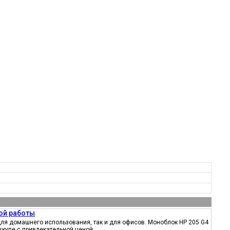
ой работы
ля домашнего использования, так и для офисов. Моноблок HP 205 G4
вкупе с привлекательной ценой