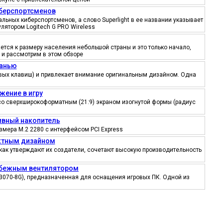
иберспортсменов
ьных киберспортсменов, а слово Superlight в ее названии указывает
лятором Logitech G PRO Wireless
тся к размеру населения небольшой страны и это только начало,
 и рассмотрим в этом обзоре
канью
ровых клавиш) и привлекает внимание оригинальным дизайном. Одна
жение в игру
со сверхширокоформатным (21:9) экраном изогнутой формы (радиус
тивный накопитель
змера M.2 2280 с интерфейсом PCI Express
ектным дизайном
как утверждают их создатели, сочетают высокую производительность
робежным вентилятором
3070-8G), предназначенная для оснащения игровых ПК. Одной из