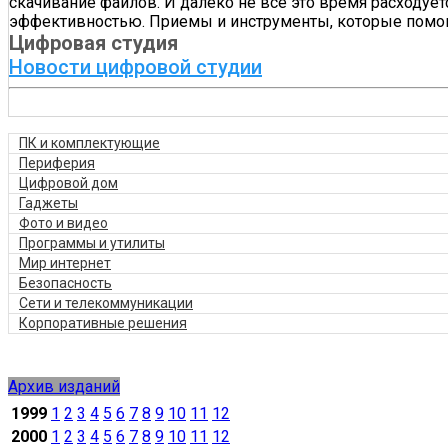
скачивание файлов. И далеко не всё это время расходует
эффективностью. Приемы и инструменты, которые помог
Цифровая студия
Новости цифровой студии
ПК и комплектующие
Периферия
Цифровой дом
Гаджеты
Фото и видео
Программы и утилиты
Мир интернет
Безопасность
Сети и телекоммуникации
Корпоративные решения
Архив изданий
1999
1
2
3
4
5
6
7
8
9
10
11
12
2000
1
2
3
4
5
6
7
8
9
10
11
12