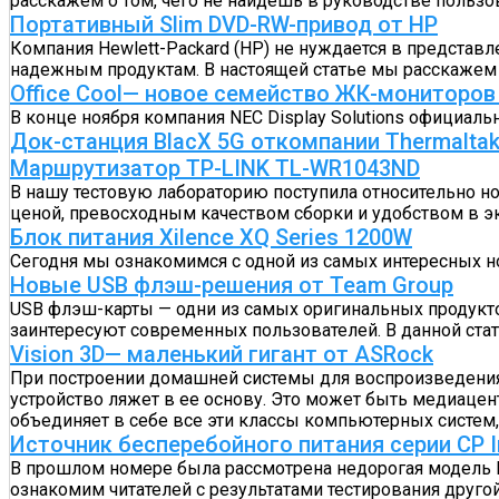
расскажем о том, чего не найдешь в руководстве пользо
Портативный Slim DVD-RW-привод от HP
Компания Hewlett-Packard (HP) не нуждается в представ
надежным продуктам. В настоящей статье мы расскаже
Office Cool— новое семейство ЖК-мониторов
В конце ноября компания NEC Display Solutions официал
Док-станция BlacX 5G откомпании Thermalta
Маршрутизатор TP-LINK TL-WR1043ND
В нашу тестовую лабораторию поступила относительно н
ценой, превосходным качеством сборки и удобством в э
Блок питания Xilence XQ Series 1200W
Сегодня мы ознакомимся с одной из самых интересных но
Новые USB флэш-решения от Team Group
USB флэш-карты — одни из самых оригинальных продукто
заинтересуют современных пользователей. В данной ста
Vision 3D— маленький гигант от ASRock
При построении домашней системы для воспроизведения 
устройство ляжет в ее основу. Это может быть медиацен
объединяет в себе все эти классы компьютерных систем,
Источник бесперебойного питания серии CP In
В прошлом номере была рассмотрена недорогая модель ИБ
ознакомим читателей с результатами тестирования другой