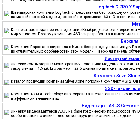
Logitech G PRO X S
Швейцарская компания Logitech G представила беспроводную игровую 
на малый вес этой модели, который не превышает 63 г. Это почти на 
Мат
Как показало недавнее исследование Кембриджского университета — 
мир меняется. Поэтому компания ASRock разработала и выпустила в 
Верхняя 
Компания Rapoo анонсировала в Китае беспроводную клавиатуру Ralem
из отличительных особенностей этой модели — верхняя панель, обтя
Изогнутый экран
Линейку компьютерных мониторов MSI пополнила модель Optix MAG301
закругления — 1,5 м). Его размер — 29,5 дюйма по диагонали, разреш
Комплект SilverSton
Каталог продукции компании SilverStone пополнил комплект MS12. Он 
SSD-накопители
Компания ADATA Technology анонсировала твердотельные накопители 
и эффектный внешний вид
Видеокарта ASUS GeForce
Линейку видеоадаптеров ASUS на базе графических процессоров NVID
особенностей новинки является конструкция системы охлаждения