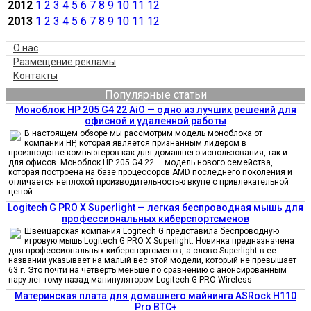
2012
1
2
3
4
5
6
7
8
9
10
11
12
2013
1
2
3
4
5
6
7
8
9
10
11
12
О нас
Размещение рекламы
Контакты
Популярные статьи
Моноблок HP 205 G4 22 AiO — одно из лучших решений для
офисной и удаленной работы
В настоящем обзоре мы рассмотрим модель моноблока от
компании HP, которая является признанным лидером в
производстве компьютеров как для домашнего использования, так и
для офисов. Моноблок HP 205 G4 22 — модель нового семейства,
которая построена на базе процессоров AMD последнего поколения и
отличается неплохой производительностью вкупе с привлекательной
ценой
Logitech G PRO X Superlight — легкая беспроводная мышь для
профессиональных киберспортсменов
Швейцарская компания Logitech G представила беспроводную
игровую мышь Logitech G PRO X Superlight. Новинка предназначена
для профессиональных киберспортсменов, а слово Superlight в ее
названии указывает на малый вес этой модели, который не превышает
63 г. Это почти на четверть меньше по сравнению с анонсированным
пару лет тому назад манипулятором Logitech G PRO Wireless
Материнская плата для домашнего майнинга ASRock H110
Pro BTC+