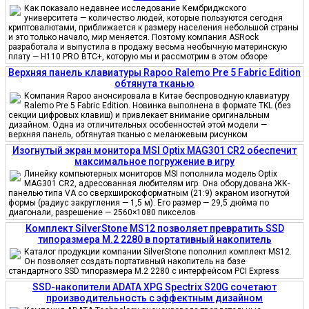
Как показало недавнее исследование Кембриджского
университета — количество людей, которые пользуются сегодня
криптовалютами, приближается к размеру населения небольшой страны
и это только начало, мир меняется. Поэтому компания ASRock
разработала и выпустила в продажу весьма необычную материнскую
плату — H110 PRO BTC+, которую мы и рассмотрим в этом обзоре
Верхняя панель клавиатуры Rapoo Ralemo Pre 5 Fabric Edition
обтянута тканью
Компания Rapoo анонсировала в Китае беспроводную клавиатуру
Ralemo Pre 5 Fabric Edition. Новинка выполнена в формате TKL (без
секции цифровых клавиш) и привлекает внимание оригинальным
дизайном. Одна из отличительных особенностей этой модели —
верхняя панель, обтянутая тканью с меланжевым рисунком
Изогнутый экран монитора MSI Optix MAG301 CR2 обеспечит
максимальное погружение в игру
Линейку компьютерных мониторов MSI пополнила модель Optix
MAG301 CR2, адресованная любителям игр. Она оборудована ЖК-
панелью типа VA со сверхширокоформатным (21:9) экраном изогнутой
формы (радиус закругления — 1,5 м). Его размер — 29,5 дюйма по
диагонали, разрешение — 2560×1080 пикселов
Комплект SilverStone MS12 позволяет превратить SSD
типоразмера M.2 2280 в портативный накопитель
Каталог продукции компании SilverStone пополнил комплект MS12.
Он позволяет создать портативный накопитель на базе
стандартного SSD типоразмера M.2 2280 с интерфейсом PCI Express
SSD-накопители ADATA XPG Spectrix S20G сочетают
производительность с эффектным дизайном