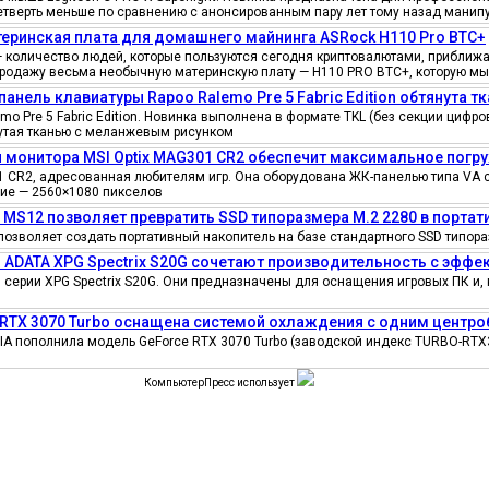
четверть меньше по сравнению с анонсированным пару лет тому назад манипу
еринская плата для домашнего майнинга ASRock H110 Pro BTC+
количество людей, которые пользуются сегодня криптовалютами, приближае
продажу весьма необычную материнскую плату — H110 PRO BTC+, которую мы
панель клавиатуры Rapoo Ralemo Pre 5 Fabric Edition обтянута т
o Pre 5 Fabric Edition. Новинка выполнена в формате TKL (без секции циф
нутая тканью с меланжевым рисунком
 монитора MSI Optix MAG301 CR2 обеспечит максимальное погру
 CR2, адресованная любителям игр. Она оборудована ЖК-панелью типа VA 
ение — 2560×1080 пикселов
e MS12 позволяет превратить SSD типоразмера M.2 2280 в порта
позволяет создать портативный накопитель на базе стандартного SSD типора
 ADATA XPG Spectrix S20G сочетают производительность с эфф
серии XPG Spectrix S20G. Они предназначены для оснащения игровых ПК и, 
 RTX 3070 Turbo оснащена системой охлаждения с одним цент
IA пополнила модель GeForce RTX 3070 Turbo (заводской индекс TURBO-RTX
КомпьютерПресс использует