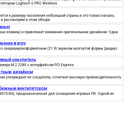
лятором Logitech G PRO Wireless
тся к размеру населения небольшой страны и это только начало,
 и рассмотрим в этом обзоре
канью
ровых клавиш) и привлекает внимание оригинальным дизайном. Одна
жение в игру
со сверхширокоформатным (21:9) экраном изогнутой формы (радиус
тивный накопитель
змера M.2 2280 с интерфейсом PCI Express
ектным дизайном
как утверждают их создатели, сочетают высокую производительность
робежным вентилятором
3070-8G), предназначенная для оснащения игровых ПК. Одной из