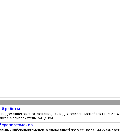
ой работы
ля домашнего использования, так и для офисов. Моноблок HP 205 G4
вкупе с привлекательной ценой
иберспортсменов
ьных киберспортсменов, а слово Superlight в ее названии указывает