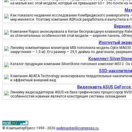
на малый вес этой модели, который не превышает 63 г. Это почти на 
Мат
Как показало недавнее исследование Кембриджского университета — 
мир меняется. Поэтому компания ASRock разработала и выпустила в 
Верхняя 
Компания Rapoo анонсировала в Китае беспроводную клавиатуру Ralem
из отличительных особенностей этой модели — верхняя панель, обтя
Изогнутый экран
Линейку компьютерных мониторов MSI пополнила модель Optix MAG301
закругления — 1,5 м). Его размер — 29,5 дюйма по диагонали, разреш
Комплект SilverSton
Каталог продукции компании SilverStone пополнил комплект MS12. Он 
SSD-накопители
Компания ADATA Technology анонсировала твердотельные накопители 
и эффектный внешний вид
Видеокарта ASUS GeForce
Линейку видеоадаптеров ASUS на базе графических процессоров NVID
особенностей новинки является конструкция системы охлаждения
© КомпьютерПресс 1999 - 2026
webmaster@compress.ru