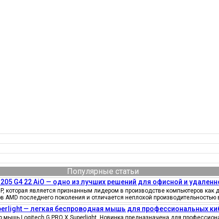
Популярные статьи
205 G4 22 AiO — одно из лучших решений для офисной и удаленн
, которая является признанным лидером в производстве компьютеров как д
ов AMD последнего поколения и отличается неплохой производительностью 
uperlight — легкая беспроводная мышь для профессиональных к
мышь Logitech G PRO X Superlight. Новинка предназначена для профессионал