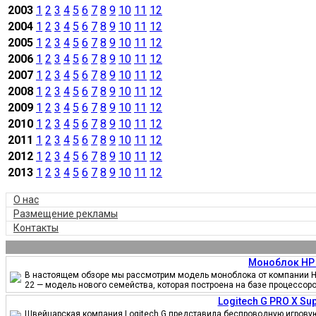
2003
1
2
3
4
5
6
7
8
9
10
11
12
2004
1
2
3
4
5
6
7
8
9
10
11
12
2005
1
2
3
4
5
6
7
8
9
10
11
12
2006
1
2
3
4
5
6
7
8
9
10
11
12
2007
1
2
3
4
5
6
7
8
9
10
11
12
2008
1
2
3
4
5
6
7
8
9
10
11
12
2009
1
2
3
4
5
6
7
8
9
10
11
12
2010
1
2
3
4
5
6
7
8
9
10
11
12
2011
1
2
3
4
5
6
7
8
9
10
11
12
2012
1
2
3
4
5
6
7
8
9
10
11
12
2013
1
2
3
4
5
6
7
8
9
10
11
12
О нас
Размещение рекламы
Контакты
Моноблок HP 
В настоящем обзоре мы рассмотрим модель моноблока от компании HP
22 — модель нового семейства, которая построена на базе процессор
Logitech G PRO X S
Швейцарская компания Logitech G представила беспроводную игровую 