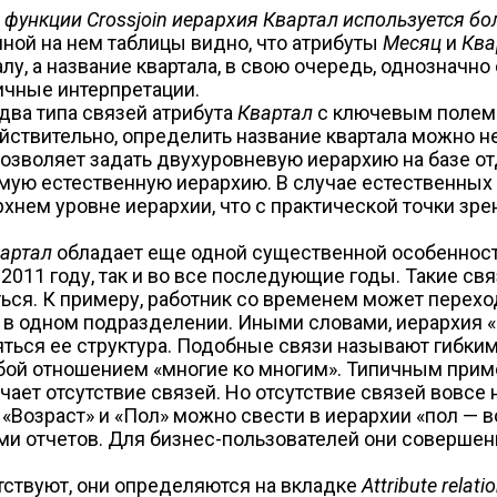
 функции Crossjoin иерархия Квартал используется бо
нной на нем таблицы видно, что атрибуты
Месяц
и
Ква
алу, а название квартала, в свою очередь, однознач
ичные интерпретации.
 два типа связей атрибута
Квартал
с ключевым поле
ействительно, определить название квартала можно не
 позволяет задать двухуровневую иерархию на базе о
мую естественную иерархию. В случае естественных
нем уровне иерархии, что с практической точки зр
артал
обладает еще одной существенной особенност
 2011 году, так и во все последующие годы. Такие связ
ься. К примеру, работник со временем может переход
 в одном подразделении. Иными словами, иерархия «
ься ее структура. Подобные связи называют гибкими —
бой отношением «многие ко многим». Типичным прим
чает отсутствие связей. Но отсутствие связей вовсе
«Возраст» и «Пол» можно свести в иерархии «пол — во
 отчетов. Для бизнес-пользователей они совершенно
тствуют, они определяются на вкладке
Attribute relati