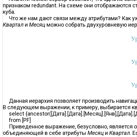
признаком redundant. На схеме они отображаются с
куба.
Что же нам дают связи между атрибутами? Как уж
Квартал
и
Месяц
можно собрать двухуровневую ие
Данная иерархия позволяет производить навига
В следующем выражении, к примеру, выбирается кв
select {ancestor([Дата].[Дата].[Месяц].[Янв],[Дата].[
from [PF]
Приведенное выражение, безусловно, является 
объединяющей в себе атрибуты
Месяц
и
Квартал
. 