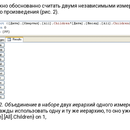
ожно обоснованно считать двумя независимыми изме
 произведения (рис. 2).
 2. Объединение в наборе двух иерархий одного измер
ды использовать одну и ту же иерархию, то оно уже
.[All].Children} on 1,