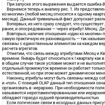
При запуске этого выражения выдается ошибка
В
Вернемся теперь к анализу рис. 1. Из представле
ко многим» (любой месяц относится к одному кварт
месяца). Данный тривиальный факт допускает разл
Во­первых, из него сразу следует, что существует
ранее, и опосредованная — через атрибут
Месяц
. Д
Во­вторых, наличие отношения «один ко многим»
самую практичную ее разновидность — так называе
связаны с единственным элементом на каждом верх
расчета агрегатов.
Отметим, что связь между атрибутами
Месяц
и
Кв
времени. Январь будет относиться к I кварталу как в
в общем случае такое условие может и не выполнят
отдельный промежуток времени он работает только
естественной, но при этом может динамически менят
Наконец, атрибуты могут быть связаны между со
и «пол». С позиций OLAP данный тип отношения озна
организовать в -иерархию. При необходимости поля 
называются нерегламентированными или иерархиями
обладают гораздо худшей производительностью.
Если логические связи в исходных данных прису