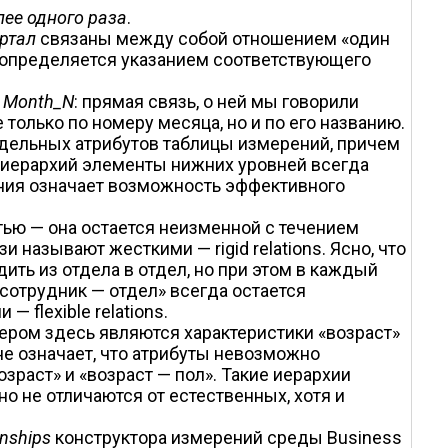
лее одного раза
.
ртал
связаны между собой отношением «один
но определяется указанием соответствующего
м
Month_N
: прямая связь, о ней мы говорили
 только по номеру месяца, но и по его названию.
тдельных атрибутов таблицы измерений, причем
 иерархий элементы нижних уровней всегда
ения означает возможность эффективного
ью — она остается неизменной с течением
и называют жесткими — rigid relations. Ясно, что
ить из отдела в отдел, но при этом в каждый
сотрудник — отдел» всегда остается
 flexible relations.
ером здесь являются характеристики «возраст»
 не означает, что атрибуты невозможно
зраст» и «возраст — пол». Такие иерархии
 не отличаются от естественных, хотя и
onships
конструктора измерений среды Business