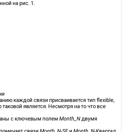
ной на рис. 1.
ия
нию каждой связи присваивается тип flexible,
о таковой является. Несмотря на то что все
аны с ключевым полем
Month_N
двумя
 помечает связи
Month_N-SF
и
Month_N-Квартал