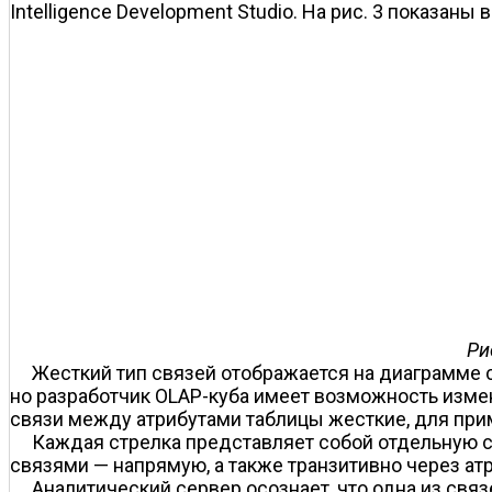
Intelligence Development Studio. На рис. 3 показан
Ри
Жесткий тип связей отображается на диаграмме ст
но разработчик OLAP-куба имеет возможность изменит
связи между атрибутами таблицы жесткие, для прим
Каждая стрелка представляет собой отдельную св
связями — напрямую, а также транзитивно через ат
Аналитический сервер осознает, что одна из свя