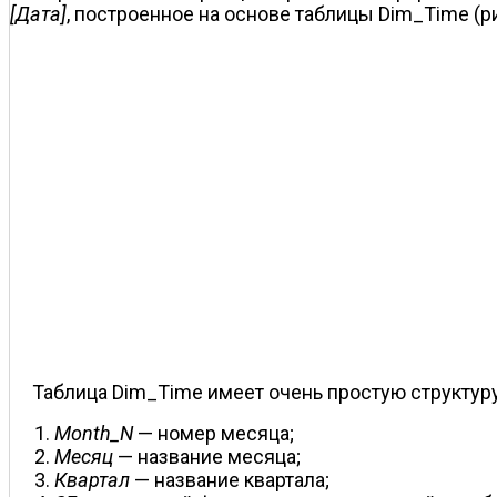
[Дата]
, построенное на основе таб­лицы Dim_Time (ри
Таблица Dim_Time имеет очень простую структуру 
Month_N
— номер месяца;
Месяц
— название месяца;
Квартал
— название квартала;