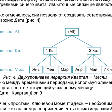
трелками синего цвета. Избыточные связи не являют
е отмечалось, они позволяют создавать естественны
рархию
Дата
(рис. 4).
Рис. 4. Двухуровневая иерархия Квартал — Месяц
цию между временн
ы
ми периодами, используя элемент
артал, соответствующий указанному месяцу:
Дата].[Квартал])} on 0
очень простым. Ключевой момент здесь — необходим
Если же в нашем распоряжении есть только иерархия