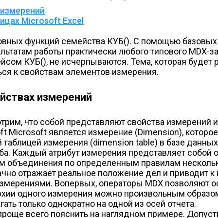
 измерений
цах Microsoft Excel
сновных функций семейства КУБ(). С помощью базов
зультатам работы практически любого типового MDX-з
ом КУБ(), не исчерпываются. Тема, которая будет р
я к свойствам элементов измерения.
ойствах измерений
отрим, что собой представляют свойства измерений и
oft Microsoft является измерение (Dimension), котор
й таблицей измерения (dimension table) в базе данны
уба. Каждый атрибут измерения представляет собой о
м объединения по определенным правилам нескольки
чно отражает реальное положение дел и приводит к 
змерениями. Во­первых, операторы MDX позволяют о
рархии одного измерения можно произвольным образо
ть только однократно на одной из осей отчета.
още всего пояснить на наглядном примере. Допусти