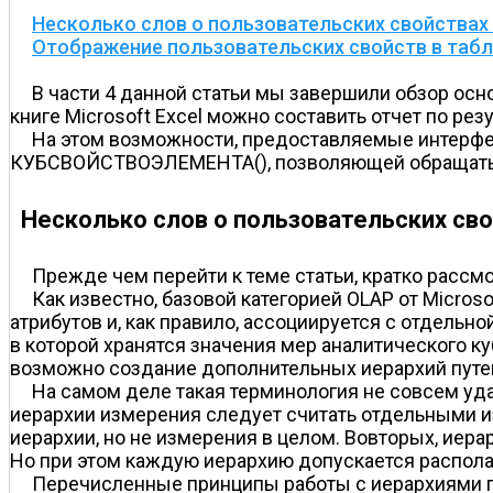
Несколько слов о пользовательских свойствах
Отображение пользовательских свойств в табли
В части 4 данной статьи мы завершили обзор о
книге Microsoft Excel можно составить отчет по ре
На этом возможности, предоставляемые интерфейс
КУБСВОЙСТВОЭЛЕМЕНТА(), позволяющей обращатьс
Несколько слов о пользовательских св
Прежде чем перейти к теме статьи, кратко рассм
Как известно, базовой категорией OLAP от Micros
атрибутов и, как правило, ассоциируется с отдельно
в которой хранятся значения мер аналитического к
возможно создание дополнительных иерархий путе
На самом деле такая терминология не совсем уда
иерархии измерения следует считать отдельными и
иерархии, но не измерения в целом. Во­вторых, ие
Но при этом каждую иерархию допускается располага
Перечисленные принципы работы с иерархиями пр