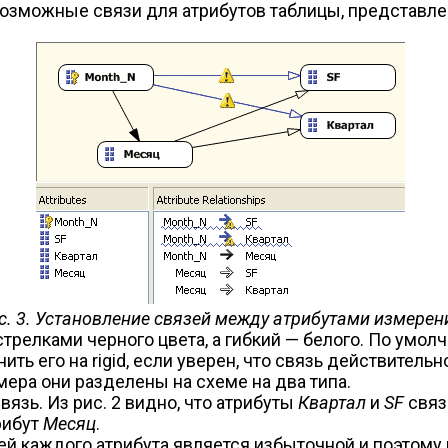
ы возможные связи для атрибутов таблицы, представлен
с. 3. Установление связей между атрибутами измерен
релками черного цвета, а гибкий — белого. По умолча
ь его на rigid, если уверен, что связь действительн
ера они разделены на схеме на два типа.
язь. Из рис. 2 видно, что атрибуты
Квартал
и
SF
связ
рибут
Месяц
.
зей каждого атрибута является избыточной и поэтому