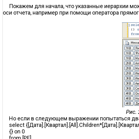
Покажем для начала, что указанные иерархии м
оси отчета, например при помощи оператора прямого
Рис.
Но если в следующем выражении попытаться дваж
select {[Дата].[Квартал].[All].Children*[Дата].[Квартал]
{} on 0
from [PF]