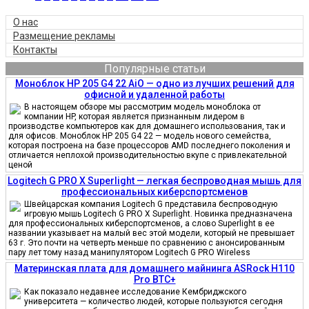
О нас
Размещение рекламы
Контакты
Популярные статьи
Моноблок HP 205 G4 22 AiO — одно из лучших решений для
офисной и удаленной работы
В настоящем обзоре мы рассмотрим модель моноблока от
компании HP, которая является признанным лидером в
производстве компьютеров как для домашнего использования, так и
для офисов. Моноблок HP 205 G4 22 — модель нового семейства,
которая построена на базе процессоров AMD последнего поколения и
отличается неплохой производительностью вкупе с привлекательной
ценой
Logitech G PRO X Superlight — легкая беспроводная мышь для
профессиональных киберспортсменов
Швейцарская компания Logitech G представила беспроводную
игровую мышь Logitech G PRO X Superlight. Новинка предназначена
для профессиональных киберспортсменов, а слово Superlight в ее
названии указывает на малый вес этой модели, который не превышает
63 г. Это почти на четверть меньше по сравнению с анонсированным
пару лет тому назад манипулятором Logitech G PRO Wireless
Материнская плата для домашнего майнинга ASRock H110
Pro BTC+
Как показало недавнее исследование Кембриджского
университета — количество людей, которые пользуются сегодня