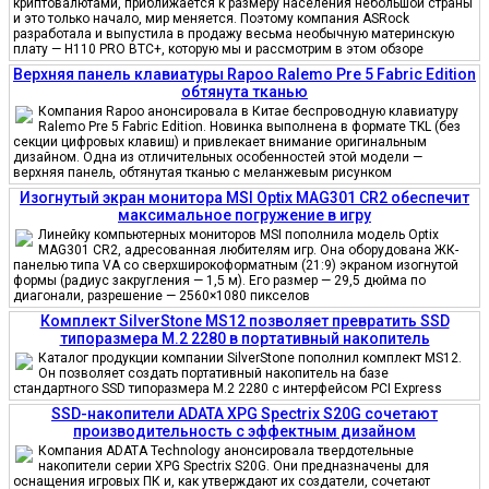
криптовалютами, приближается к размеру населения небольшой страны
и это только начало, мир меняется. Поэтому компания ASRock
разработала и выпустила в продажу весьма необычную материнскую
плату — H110 PRO BTC+, которую мы и рассмотрим в этом обзоре
Верхняя панель клавиатуры Rapoo Ralemo Pre 5 Fabric Edition
обтянута тканью
Компания Rapoo анонсировала в Китае беспроводную клавиатуру
Ralemo Pre 5 Fabric Edition. Новинка выполнена в формате TKL (без
секции цифровых клавиш) и привлекает внимание оригинальным
дизайном. Одна из отличительных особенностей этой модели —
верхняя панель, обтянутая тканью с меланжевым рисунком
Изогнутый экран монитора MSI Optix MAG301 CR2 обеспечит
максимальное погружение в игру
Линейку компьютерных мониторов MSI пополнила модель Optix
MAG301 CR2, адресованная любителям игр. Она оборудована ЖК-
панелью типа VA со сверхширокоформатным (21:9) экраном изогнутой
формы (радиус закругления — 1,5 м). Его размер — 29,5 дюйма по
диагонали, разрешение — 2560×1080 пикселов
Комплект SilverStone MS12 позволяет превратить SSD
типоразмера M.2 2280 в портативный накопитель
Каталог продукции компании SilverStone пополнил комплект MS12.
Он позволяет создать портативный накопитель на базе
стандартного SSD типоразмера M.2 2280 с интерфейсом PCI Express
SSD-накопители ADATA XPG Spectrix S20G сочетают
производительность с эффектным дизайном
Компания ADATA Technology анонсировала твердотельные
накопители серии XPG Spectrix S20G. Они предназначены для
оснащения игровых ПК и, как утверждают их создатели, сочетают