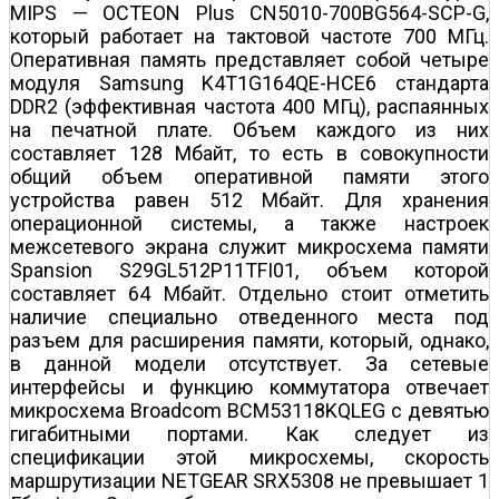
MIPS — OCTEON Plus CN5010-700BG564-SCP-G,
который работает на тактовой частоте 700 МГц.
Оперативная память представляет собой четыре
модуля Samsung K4T1G164QE-HCE6 стандарта
DDR2 (эффективная частота 400 МГц), распаянных
на печатной плате. Объем каждого из них
составляет 128 Мбайт, то есть в совокупности
общий объем оперативной памяти этого
устройства равен 512 Мбайт. Для хранения
операционной системы, а также настроек
межсетевого экрана служит микросхема памяти
Spansion S29GL512P11TFI01, объем которой
составляет 64 Мбайт. Отдельно стоит отметить
наличие специально отведенного места под
разъем для расширения памяти, который, однако,
в данной модели отсутствует. За сетевые
интерфейсы и функцию коммутатора отвечает
микросхема Broadcom BCM53118KQLEG с девятью
гигабитными портами. Как следует из
спецификации этой микросхемы, скорость
маршрутизации NETGEAR SRX5308 не превышает 1