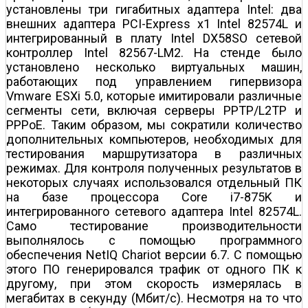
установлены три гигабитных адаптера Intel: два
внешних адаптера PCI-Express x1 Intel 82574L и
интегрированный в плату Intel DX58SO сетевой
контроллер Intel 82567-LM2. На стенде было
установлено несколько виртуальных машин,
работающих под управлением гипервизора
Vmware ESXi 5.0, которые имитировали различные
сегменты сети, включая серверы PPTP/L2TP и
PPPoE. Таким образом, мы сократили количество
дополнительных компьютеров, необходимых для
тестирования маршрутизатора в различных
режимах. Для контроля полученных результатов в
некоторых случаях использовался отдельный ПК
на базе процессора Core i7-875K и
интегрированного сетевого адаптера Intel 82574L.
Само тестирование производительности
выполнялось с помощью программного
обеспечения NetIQ Chariot версии 6.7. С помощью
этого ПО генерировался трафик от одного ПК к
другому, при этом скорость измерялась в
мегабитах в секунду (Мбит/с). Несмотря на то что