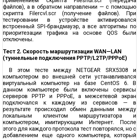
применением скрипта Filesndl.scr (передача
файлов), а в обратном направлении — с помощью
скрипта Filercvl.scr (получение файлов). При
тестировании в устройстве активировался
встроенный SPI-брандмауэр, а все алгоритмы по
приоритезации трафика на основе QOS были
отключены.
Тест 2. Скорость маршрутизации WAN—LAN
(туннельные подключения PPTP/L2TP/PPPoE)
В этом тесте между NETGEAR SRX5308 и
компьютером во внешней сети устанавливался
виртуальный компьютер на базе CentOS 6. В
данном компьютере были включены сервисы
серверов PPTP и PPPoE, а межсетевой экран
подключался к каждому из сервисов — в
результате происходил обмен данными между
локальным клиентом маршрутизатора и
компьютером, имитирующим Интернет. После
этого для каждого протокола тест повторялся, но с
добавлением еще одного компьютера, который