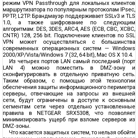
режим VPN Passthrough для локальных клиентов
маршрутизатора по популярным протоколам IPsec,
PPTP, L2TP. Брандмауэр поддерживает SSLv3 и TLS
1.0, а также шифрование по следующим
алгоритмам: DES, 3DES, ARC4, AES (ECB, CBC, XCBC,
CNTR) 128, 256 bit. Подключение клиентов по SSL
VPN может осуществляться с большинства
современных операционных систем — Windows
2000/XP/Vista/Windows 7 (32, 64 bit), Mac OS X 10.4.
Из четырех портов LAN самый последний (порт
LAN 4) можно поместить в DMZ-зону и
сконфигурировать в отдельную приватную сеть.
Таким образом, с помощью этой технологии
обеспечения защиты информационного периметра
серверы, отвечающие на запросы из внешней
сети, будут ограничены в доступе к основным
сегментам сети через отдельно установленные
правила в NETGEAR SRX5308, что позволяет
минимизировать ущерб при взломе серверов из
DMZ-зоны.
Что касается защитных систем, то нельзя обойти