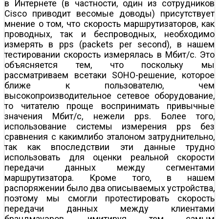
в Интернете (в частности, один из сотрудников
Cisco приводит весомые доводы) присутствует
мнение о том, что скорость маршрутизаторов, как
проводных, так и беспроводных, необходимо
измерять в pps (packets per second), в нашем
тестировании скорость измерялась в Мбит/с. Это
объясняется тем, что поскольку мы
рассматриваем все­таки SOHO-решение, которое
ближе к пользователю, чем
высокопроизводительное сетевое оборудование,
то читателю проще воспринимать привычные
значения Мбит/с, нежели pps. Более того,
использование системы измерения pps без
сравнения с каким­либо эталоном затруднительно,
так как впоследствии эти данные трудно
использовать для оценки реальной скорости
передачи данных между сегментами
маршрутизатора. Кроме того, в нашем
распоряжении было два описываемых устройства,
поэтому мы смогли протестировать скорость
передачи данных между клиентами
брандмауэров, имитируя тем самым