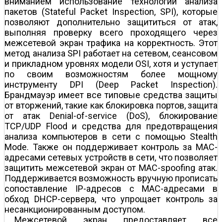
вниманием использование технологий анализа
пакетов (Stateful Packet Inspection, SPI), которые
позволяют дополнительно защититься от атак,
выполняя проверку всего проходящего через
межсетевой экран трафика на корректность. Этот
метод анализа SPI работает на сетевом, сеансовом
и прикладном уровнях модели OSI, хотя и уступает
по своим возможностям более мощному
инструменту DPI (Deep Packet Inspection).
Брандмауэр имеет все типовые средства защиты
от вторжений, такие как блокировка портов, защита
от атак Denial-of-service (DoS), блокирование
TCP/UDP Flood и средства для предотвращения
анализа компьютеров в сети с помощью Stealth
Mode. Также он поддерживает контроль за MAC-
адресами сетевых устройств в сети, что позволяет
защитить межсетевой экран от MAC-spoofing атак.
Поддерживается возможность вручную прописать
сопоставление IP-адресов с MAC-адресами в
обход DHCP-сервера, что упрощает контроль за
несанкционированным доступом.
Межсетевой экран предоставляет все