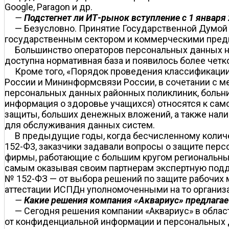
Google, Paragon и др.
—
Подстегнет ли ИТ-рынок вступление с 1 января 
— Безусловно. Принятие Государственной Думой 
государственным сектором и коммерческими предп
Большинство операторов персональных данных нач
доступна нормативная база и появилось более чет
Кроме того, «Порядок проведения классификац
России и Мининформсвязи России, в сочетании с 
персональных данных районных поликлиник, больни
информация о здоровье учащихся) относятся к сам
защиты, больших денежных вложений, а также нали
для обслуживания данных систем.
В предыдущие годы, когда бесчисленному количе
152-Ф3, заказчики задавали вопросы о защите пер
фирмы, работающие с большим кругом региональных 
самым оказывая своим партнерам экспертную подд
№ 152-ФЗ — от выбора решений по защите рабочих 
аттестации ИСПДн уполномоченными на то организ
—
Какие решения компания «Аквариус» предлага
— Сегодня решения компании «Аквариус» в облас
от конфиденциальной информации и персональных 