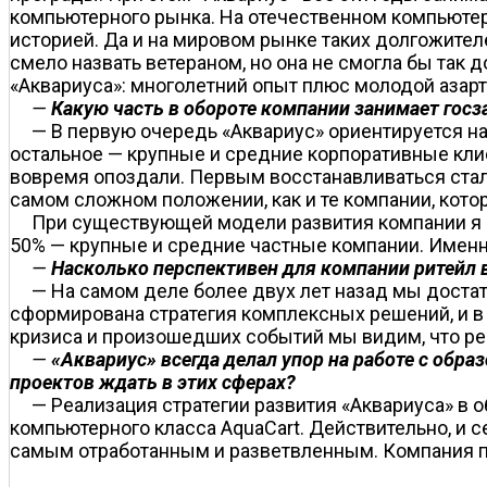
компьютерного рынка. На отечественном компьютер
историей. Да и на мировом рынке таких долгожител
смело назвать ветераном, но она не смогла бы так 
«Аквариуса»: многолетний опыт плюс молодой азарт
—
Какую часть в обороте компании занимает госз
— В первую очередь «Аквариус» ориентируется на 
остальное — крупные и средние корпоративные клие
вовремя опоздали. Первым восстанавливаться стал
самом сложном положении, как и те компании, кото
При существующей модели развития компании я с
50% — крупные и средние частные компании. Именно
—
Насколько перспективен для компании ритейл 
— На самом деле более двух лет назад мы доста
сформирована стратегия комплексных решений, и в и
кризиса и произошедших событий мы видим, что ре
—
«Аквариус» всегда делал упор на работе с обр
проектов ждать в этих сферах?
— Реализация стратегии развития «Аквариуса» в 
компьютерного класса AquaCart. Действительно, и
самым отработанным и разветвленным. Компания по