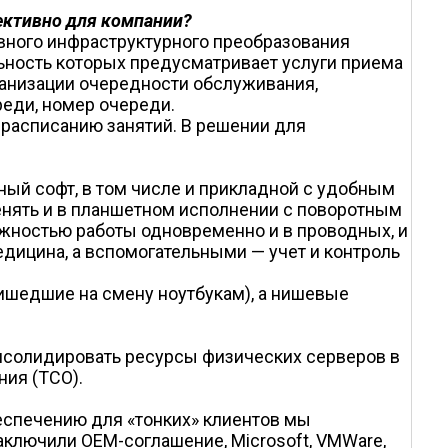
ективно для компании?
ного инфраструктурного преобразования
льность которых предусматривает услуги приема
ганизации очередности обслуживания,
реди, номер очереди.
расписанию занятий. В решении для
ный софт, в том числе и прикладной с удобным
менять и в планшетном исполнении с поворотным
ожностью работы одновременно и в проводных, и
дицина, а вспомогательными — учет и контроль
ришедшие на смену ноутбукам), а нишевые
онсолидировать ресурсы физических серверов в
ия (TCO).
еспечению для «тонких» клиентов мы
аключили OEM-соглашение, Microsoft, VMWare,