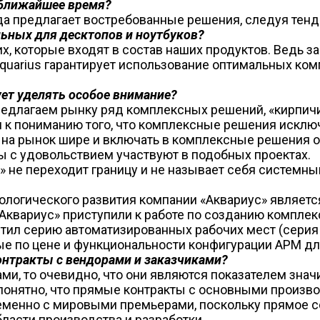
 ближайшее время?
гда предлагает востребованные решения, следуя тен
ьных для десктопов и ноутбуков?
 которые входят в состав наших продуктов. Ведь зака
uarius гарантирует использование оптимальных ком
ет уделять особое внимание?
редлагаем рынку ряд комплексных решений, «кирпич
 к пониманию того, что комплексные решения исключ
ь на рынок шире и включать в комплексные решения
ры с удовольствием участвуют в подобных проектах.
с» не переходит границу и не называет себя систем
нологического развития компании «Аквариус» являет
Аквариус» приступили к работе по созданию компле
тил серию автоматизированных рабочих мест (серия
 по цене и функциональности конфигурации АРМ для
онтракты с вендорами и заказчиками?
ми, то очевидно, что они являются показателем значи
 понятно, что прямые контракты с основными произв
еменно с мировыми премьерами, поскольку прямое с
ласти производства и разработки.