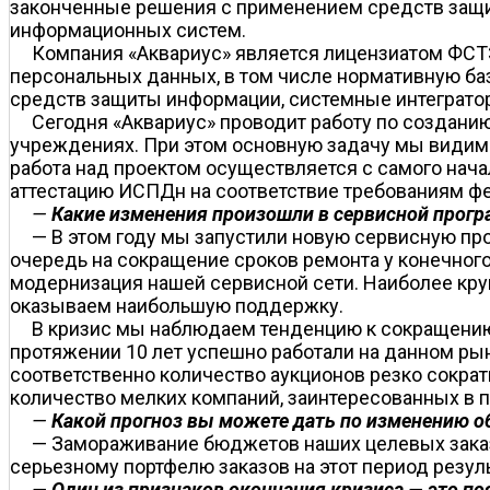
законченные решения с применением средств защи
информационных систем.
Компания «Аквариус» является лицензиатом ФСТ
персональных данных, в том числе нормативную б
средств защиты информации, системные интеграто
Сегодня «Аквариус» проводит работу по создани
учреждениях. При этом основную задачу мы видим 
работа над проектом осуществляется с самого нача
аттестацию ИСПДн на соответствие требованиям фе
—
Какие изменения произошли в сервисной прогр
— В этом году мы запустили новую сервисную пр
очередь на сокращение сроков ремонта у конечног
модернизация нашей сервисной сети. Наиболее кр
оказываем наибольшую поддержку.
В кризис мы наблюдаем тенденцию к сокращению к
протяжении 10 лет успешно работали на данном ры
соответственно количество аукционов резко сократ
количество мелких компаний, заинтересованных в п
—
Какой прогноз вы можете дать по изменению об
— Замораживание бюджетов наших целевых заказчи
серьезному портфелю заказов на этот период резул
—
Один из признаков окончания кризиса
—
это по