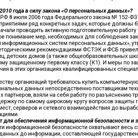
2010 года в силу закона «О персональных данных»?
РФ 8 июля 2006 года Федерального закона № 152-Ф3
риятиями ряд конкретных задач, которые должны бы
али проводить активную подготовительную работу то
кое понимание мер, необходимых для соблюдения зак
ии информационных систем персональных данных», 
методическими рекомендациями ФСТЭК и ФСБ привел
ц, детских домов (а также общеобразовательных шко
ому защищенному первому классу (К1). И меры по з
чия в этих организациях квалифицированных специа
ству организаций требовалось купить компьютерную 
сональных данных непосредственно поставщикам техн
партнеров, взяли на себя работу по разъяснению тр
ержку по самому широкому кругу вопросов защиты п
мест, серверов и сетевого взаимодействия до выраб
ациями.
ет для обеспечения информационной безопасности и
ти информационной безопасности охватывают весь с
данных до информации, составляющей государственн