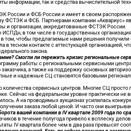
ты информации, так и средства вычислительной те
ЭК России и ФСБ России и имеет в своем распоряже
азу ФСТЭК и ФСБ. Партнерами компании «Аквариус» 
ры и организации, аккредитованные ФСТЭК России.
ю ИСПДн, в том числе в государственных организаци
в том, чтобы предлагаемые нами решения получили 
ла в тесном контакте с аттестующей организацией, ч
дерального закона.
амме? Смогли ли пережить кризис региональные сер
ограмму работы с региональными сервисными центра
о заказчика, а также на поддержку основных автори
упные и надежные СЦ становятся базовыми региона
оличества сервисных центров. Многие СЦ просто пер
нке. Сейчас на федеральном уровне практически не
илось. А на проводимых аукционах усилилась конкуре
олучении заказа любой ценой. И часто они выигрываю
орота вашей компании в IV квартале 2009 года по с
ков в течение полугода привело к всплеску деловой
ьтаты IV квартала более чем в два раза превысят со
явление вакансий. Есть ли сейчас вакансии в компан