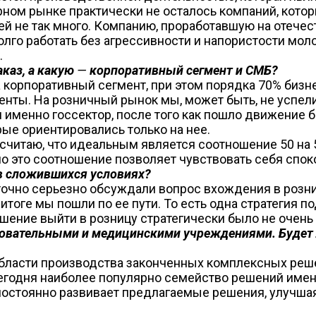
ном рынке практически не осталось компаний, котор
ей не так много. Компанию, проработавшую на отече
долго работать без агрессивности и напористости мо
.
аказ, а какую
—
корпоративный сегмент и СМБ?
корпоративный сегмент, при этом порядка 70% бизнес
нты. На розничный рынок мы, может быть, не успели 
 именно госсектор, после того как пошло движение 
рые ориентировались только на нее.
читаю, что идеальным является соотношение 50 на 5
 это соотношение позволяет чувствовать себя споко
в сложившихся условиях?
точно серьезно обсуждали вопрос вхождения в розни
тоге мы пошли по ее пути. То есть одна стратегия п
шение выйти в розницу стратегически было не очень
азовательными и медицинскими учреждениями. Будет 
области производства законченных комплексных реше
 сегодня наиболее популярно семейство решений име
стоянно развивает предлагаемые решения, улучшая 