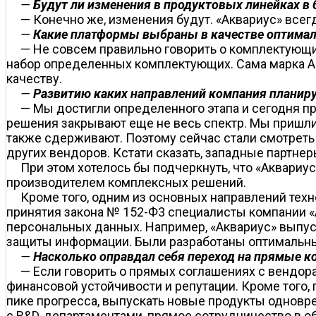
—
Будут ли изменения в продуктовых линейках в
— Конечно же, изменения будут. «Аквариус» все
—
Какие платформы выбраны в качестве оптимал
— Не совсем правильно говорить о комплектующих,
набор определенных комплектующих. Сама марка Aq
качеству.
—
Развитию каких направлений компания планиру
— Мы достигли определенного этапа и сегодня п
решения закрывают еще не весь спектр. Мы пришли
также сдерживают. Поэтому сейчас стали смотрет
других вендоров. Кстати сказать, западные партне
При этом хотелось бы подчеркнуть, что «Аквариу
производителем комплексных решений.
Кроме того, одним из основных направлений тех
принятия закона № 152-Ф3 специалисты компании «
персональных данных. Например, «Аквариус» выпус
защиты информации. Были разработаны оптимальные
—
Насколько оправдал себя переход на прямые к
— Если говорить о прямых соглашениях с вендора
финансовой устойчивости и репутации. Кроме того,
пике прогресса, выпускать новые продукты одновр
с R&D-департаментами, прямое сотрудничество в об