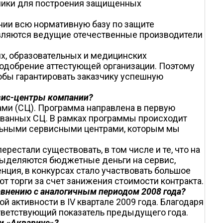
хники для построения защищенных
нии всю нормативную базу по защите
являются ведущие отечественные производители
ях, образовательных и медицинских
одобрение аттестующей организации. Поэтому
тобы гарантировать заказчику успешную
вис-центры компании?
ми (СЦ). Программа направлена в первую
зованных СЦ. В рамках программы происходит
льными сервисными центрами, которым мы
естали существовать, в том числе и те, что на
 выделяются бюджетные деньги на сервис,
нция, в конкурсах стало участвовать большое
т торги за счет занижения стоимости контракта.
равнению с аналогичным периодом 2008 года?
 активности в IV квартале 2009 года. Благодаря
ответствующий показатель предыдущего года.
ии «Аквариус»?