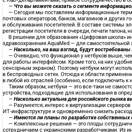
—
Что вы можете сказать о сегменте информацио
— Сегодня мы поставляем информационные терми
почтовых операторов, банков, магазинов и других 
и обслуживания посетителей. В составе системы э
регистрации посетителя в очереди, печати талона, 
В решении для образования «Цифровая школа» ин
здравоохранения AquaMed — для самостоятельной з
—
Насколько, на ваш взгляд, будут востребованы
— Очевидно, что функционал у нетбуков выше, че
для работы интерфейсом. Кроме того, на них удобн
сенсорным экраном). Поэтому нетбуки могут испол
в беспроводных сетях. Отсюда и области применени
в любой из отраслей (особенно, если подключить к н
Таким образом, нетбуки — это все-таки не само
устройства, подходящие для использования в опре
—
Насколько актуальна для российского рынка ви
— Разумеется, интерес к виртуализации серверо
ИТ-инфраструктуре и одновременно снизить расход
—
Имеются ли планы по разработке собственных
— Комплексные решения — это плоды сотрудничес
сотрудничаем с украинскими разработчиками. Из и