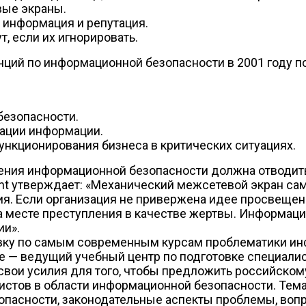
вые экраны.
т информация и репутация.
, если их игнорировать.
ций по информационной безопасности в 2001 году п
безопасности.
ации информации.
нкционирования бизнеса в критических ситуациях.
чения информационной безопасности должна отводит
ment утверждает: «Механический межсетевой экран са
я. Если организация не привержена идее просвещения
на месте преступления в качестве жертвы. Информаци
ии».
вку по самым современным курсам проблематики ин
tute — ведущий учебный центр по подготовке специал
вои усилия для того, чтобы предложить российско
листов в области информационной безопасности. Тем
опасности, законодательные аспекты проблемы, воп