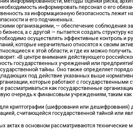
я информированности, методы оценки риска, архите
 необходимость информировать персонал о его обяза
тственность за информационную безопасность лежит на
пасности и его подчиненных.
скими организациями, — обеспечение соблюдения зак
бизнеса, а с другой — пытается создать структуру к
Необходимо осуществлять эффективные контроль и ру
паний, которые нерачительно относятся к своим актив
носящиеся к этой области, и где их можно получить.
ворит: «В центре внимания действующего российско
ность государственных учреждений или предприятий,
осударственной тайны. Оно также определяет порядо
одпадающих под действие указанных выше нормативны
рганизации, которые работают с государственными ст
е рассматриваться как государственные организации
рвую очередь к финансовым учреждениям, таким как
 для криптографии (шифрования или дешифрования)
мацией, считающейся государственной тайной или я
ых актах в основном рассматриваются технические 