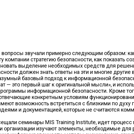
 вопросы звучали примерно следующим образом: как
у компании стратегию безопасности, как показать с
босновать выделение необходимых средств для реше
ности должен знать ответы на эти и многие другие 
разумный базовый подход к информационной безопас
иат — это первый шаг к оригинальной мысли», и испо
рограммы информационной безопасности. Кроме того
 отвечающие конкретным условиям функционирования
в, имеют возможность встретиться с близкими по дух
н идеями и документацией, которые не считаются ко
сещали семинары MIS Training Institute, идет процес
и организации изучают элементы, необходимые для 