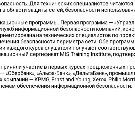
зопасность. Для технических специалистов читаются
 в области защиты сетей, безопасности использован
кационные программы. Первая программа — «Управ
служб информационной безопасности компаний, консу
ориентирована на технических специалистов по про
чения безопасности периметра сети. Обе программы
 каждого курса слушатели получают соответствующее
кационный сертификат MIS Training Institute, подтв
 приняли участие в первых курсах предложенных пр
 — «Сбербанк», «Альфа-Банк», «ДельтаБанк», промышл
компаний — KPMG, Ernst and Young, Xerox, Philip Mor
блемам обеспечения информационной безопасности.