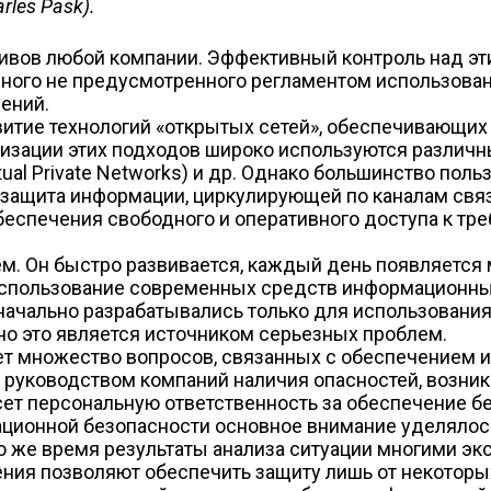
les Pask).
ивов любой компании. Эффективный контроль над эти
ного не предусмотренного регламентом использовани
ений.
итие технологий «открытых сетей», обеспечивающих
лизации этих подходов широко используются различ
Virtual Private Networks) и др. Однако большинство по
а защита информации, циркулирующей по каналам свя
спечения свободного и оперативного доступа к тре
м. Он быстро развивается, каждый день появляется 
использование современных средств информационных
ачально разрабатывались только для использования 
но это является источником серьезных проблем.
т множество вопросов, связанных с обеспечением и
 руководством компаний наличия опасностей, возн
несет персональную ответственность за обеспечение б
ционной безопасности основное внимание уделялос
то же время результаты анализа ситуации многими э
ния позволяют обеспечить защиту лишь от некоторых