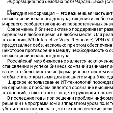
информационной безопасности Чарлза Паска (Char
егодня информация — это важнейшая часть акт
несанкционированного доступа, хищения и любого и
мирового сообщества одно из первостепенных знач
Современный бизнес активно поддерживает разв
сервисам в любое время и в любом месте. Для реа
технологии, IVR (Interactive Voice Response), VPN (
представляет себе, насколько при этом обеспечен
некоторое противоречие между необходимостью обе
несанкционированного доступа.
Российский мир бизнеса не является исключение
становлении и успехе бизнеса компаний занимает 
в том, что большинство информационных систем изн
чтобы стать открытыми для внешнего мира. Уже од
Широкое использование ИТ-технологий порождае
из серьезных проблем является осознание высшим
технологий, а также того факта, что руководитель 
В последние годы при решении проблем информа
решений на программном и аппаратном уровнях. В 
убедительно показывают, что технологические реше