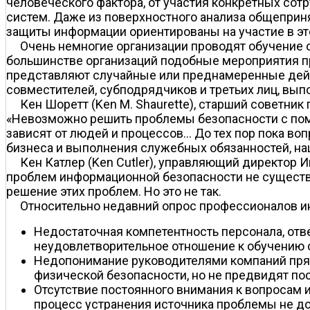
человеческого фактора, от участия конкретных со
систем. Даже из поверхностного анализа общеприн
защиты информации ориентированы на участие в эт
Очень немногие организации проводят обучение 
большинстве организаций подобные мероприятия п
представляют случайные или преднамеренные дейст
совместителей, субподрядчиков и третьих лиц, вы
Кен Шоретт (Ken M. Shaurette), старший советник
«Невозможно решить проблемы безопасности с пом
зависят от людей и процессов... До тех пор пока 
бизнеса и выполнения служебных обязанностей, на
Кен Катлер (Ken Cutler), управляющий директор Ин
проблем информационной безопасности не существу
решение этих проблем. Но это не так.
Относительно недавний опрос профессионалов 
Недостаточная компетентность персонала, отв
неудовлетворительное отношение к обучению 
Недопонимание руководителями компаний прям
физической безопасности, но не предвидят по
Отсутствие постоянного внимания к вопросам 
процесс устранения источника проблемы не до