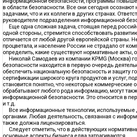
информационной безопасности, программы повышени
в области безопасности. Все они сегодня осознают
задачами, что и их коллеги в других странах. Отве
руководителе подразделения информационной безо
Еще одна сложная задача, стоящая перед россий
одной стороны, стремится способствовать развитию 
отличается от любой другой европейской страны. 
процветала, и население России не страдало от ком
определить, какие существуют нормативные акты, от
Николай Самодаев из компании KPMG (Москва) го
безопасности находится в первую очередь деятель
обеспечить национальную безопасность и защиту г
сертификации широкого круга продуктов и услуг, п
становится понятно, что некоторые коммерческие о
обрабатывают любого рода информацию, могут такж
информационной безопасности. Это относится в пе
и т.д.
Все информационные технологии, используемые
органами. Любая деятельность, связанная с инфор
также должна лицензироваться.
Следует отметить, что в действующих нормативн
основные аспекты бизнеса едва затрагиваются.