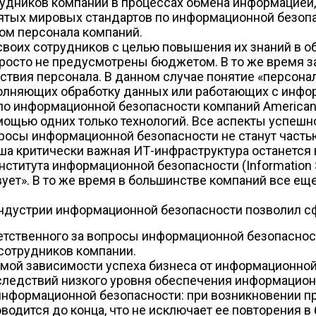
трудников компаний в процессах обмена информацией
ятых мировых стандартов по информационной безопас
ом персонала компаний.
своих сотрудников с целью повышения их знаний в о
росто не предусмотрены бюджетом. В то же время з
вия персонала. В данном случае понятие «персонал
полняющих обработку данных или работающих с инфор
 по информационной безопасности компаний American S
ощью одних только технологий. Все аспекты успешн
вопросы информационной безопасности не станут част
ша критически важная ИТ-инфраструктура останется 
ститута информационной безопасности (Information Se
ет». В то же время в большинстве компаний все еще
индустрии информационной безопасности позволил 
етственного за вопросы информационной безопаснос
сотрудников компании.
ой зависимости успеха бизнеса от информационной
следствий низкого уровня обеспечения информацион
информационной безопасности: при возникновении п
водится до конца, что не исключает ее повторения в