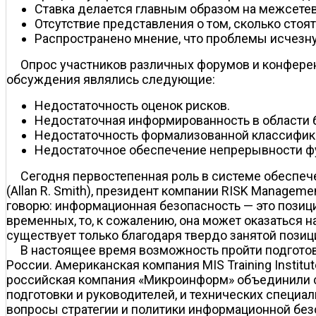
Ставка делается главным образом на межсете
Отсутствие представления о том, сколько стоя
Распространено мнение, что проблемы исчезнут
Опрос участников различных форумов и конферен
обсуждения являлись следующие:
Недостаточность оценок рисков.
Недостаточная информированность в области 
Недостаточность формализованной классифик
Недостаточное обеспечение непрерывности фу
Сегодня первостепенная роль в системе обеспе
(Allan R. Smith), президент компании RISK Manage
говорю: информационная безопасность — это позици
временных, то, к сожалению, она может оказаться 
существует только благодаря твердо занятой позиц
В настоящее время возможность пройти подгото
России. Американская компания MIS Training Insti
российская компания «Микроинформ» объединили с
подготовки и руководителей, и технических специа
вопросы стратегии и политики информационной без