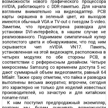
возможности нового графического процессора
nVIDIA, работающего с DDR-памятью. Для начала
взглянем внимательно на видеоадаптер. PCB
карты окрашена в зеленый цвет, из выходов
имеются обычный VGA и TV-out с гнездом S-video.
Заметим, что предусмотрена разводка для
установки DVI-интерфейса, в нашем случае не
реализованного. Поднимаем симпатичный кулер
золотистого цвета и обнаруживаем, что под ним
скрывается чип nVIDIA VN17. Память,
установленная на этой видеокарте, расположена в
четырех модулях по обе стороны PCB, в
соответствии с референсным дизайном. Четыре
микросхемы Samsung со временем доступа 5 нс
дают суммарный объем видеопамяти, равный 64
Мбайт. Также сразу отметим, что пайка и разводка
выполнены весьма аккуратно; впрочем, сегодня
это характерно не только для изделий известных
производителей, но зачастую и для китайских
noname-плат.
К нам поступил предпродажный экземпляр,
поэтому мы будем оценивать возможности