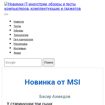
Новости
Тесты
Обзоры
Технологии
Гид покупателя
Репортажи
Интервью
Уроки
Поиск
Новинка от MSI
Басир Ахмедов
У старинушки три сына: