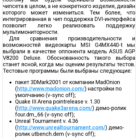
чипсета в целом, а не конкретного изделия, дизайн
которого может измениться. Тем более, что
интегрированная в чип поддержка DVI-интерфейса
позволит легко реализовать поддержку
мультимониторности.
Для сравнения производительности и
возможностей видеокарты MSI G4MX440-t мы
выбрали в качестве оппонента модель ASUS AGP
V8200 Deluxe. Обоснованность такого выбора
станет ясной, когда мы оценим результаты тестов.
Тестовые программы были выбраны следующие:
пакет 3DMark2001 от компании MadOnion
(
http://www.madonion.com/
) настройки по
умолчанию (v-sync off);
Quake III Arena pointrelease v. 1.30
(
http://www.quake3arena.com/
) демо-ролик
four.dm_66 (v-sync off);
Unreal Tournament v. 4.36
(
http://www.unrealtournament.com/
) демо-
ролик utbench.dem (v-sync off);