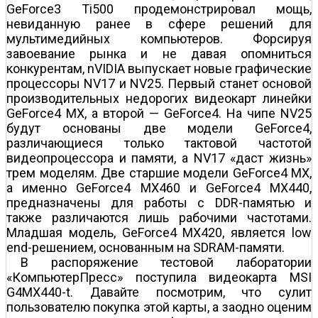
GeForce3 Ti500 продемонстрировал мощь,
невиданную ранее в сфере решений для
мультимедийных компьютеров. Форсируя
завоевание рынка и не давая опомниться
конкурентам, nVIDIA выпускает новые графические
процессоры NV17 и NV25. Первый станет основой
производительных недорогих видеокарт линейки
GeForce4 MX, а второй — GeForce4. На чипе NV25
будут основаны две модели GeForce4,
различающиеся только тактовой частотой
видеопроцессора и памяти, а NV17 «даст жизнь»
трем моделям. Две старшие модели GeForce4 MX,
а именно GeForce4 MX460 и GeForce4 MX440,
предназначены для работы с DDR-памятью и
также различаются лишь рабочими частотами.
Младшая модель, GeForce4 MX420, является low
end-решением, основанным на SDRAM-памяти.
В распоряжение тестовой лаборатории
«КомпьютерПресс» поступила видеокарта MSI
G4MX440-t. Давайте посмотрим, что сулит
пользователю покупка этой карты, а заодно оценим