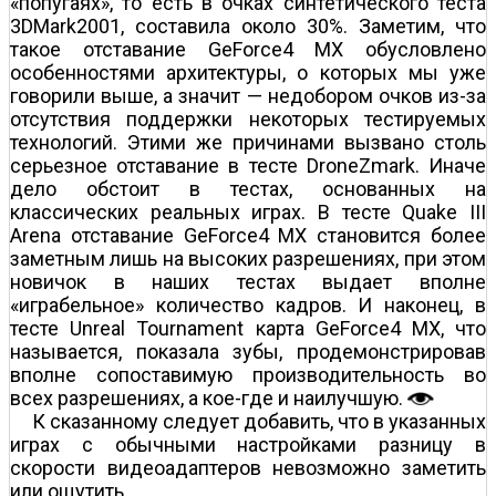
«попугаях», то есть в очках синтетического теста
3DMark2001, составила около 30%. Заметим, что
такое отставание GeForce4 MX обусловлено
особенностями архитектуры, о которых мы уже
говорили выше, а значит — недобором очков из-за
отсутствия поддержки некоторых тестируемых
технологий. Этими же причинами вызвано столь
серьезное отставание в тесте DroneZmark. Иначе
дело обстоит в тестах, основанных на
классических реальных играх. В тесте Quake III
Arena отставание GeForce4 MX становится более
заметным лишь на высоких разрешениях, при этом
новичок в наших тестах выдает вполне
«играбельное» количество кадров. И наконец, в
тесте Unreal Tournament карта GeForce4 MX, что
называется, показала зубы, продемонстрировав
вполне сопоставимую производительность во
всех разрешениях, а кое-где и наилучшую.
К сказанному следует добавить, что в указанных
играх с обычными настройками разницу в
скорости видеоадаптеров невозможно заметить
или ощутить.