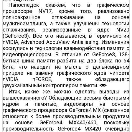
Напоследок скажем, что в графическом
процессоре NV17, кроме того, реализовано
полноэкранное сглаживание на основе
мультисэмплинга, а также улучшены технологии
сглаживания, реализованные в ядре NV20
(GeForce3). Все это называется, в терминологии
nVIDIA, Advanced AccuView Antialiasing. Изменения
коснулись и технологии взаимодействия памяти с
видеопроцессором. В отличие от GeForce3, 128-
битная шина памяти разбита на два блока по 64
бита, что наводит на мысль о дальновидном
прицеле на замену графического ядра чипсета
nVIDIA nFORCE, также обладающего
двухканальным контроллером памяти.
Итак, какие же можно сделать выводы из
вышесказанного? Обладающие весьма быстрыми
ядром и памятью, видеокарты на основе
графического процессора GeForce4 MX (сказанное
относится к более производительным продуктам
на основе GeForce4 MX440/460, поскольку
производительность GeForce4 MX420 очевидно