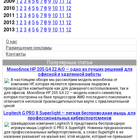
2009
1
2
3
4
5
6
7
8
9
10
11
12
2010
1
2
3
4
5
6
7
8
9
10
11
12
2011
1
2
3
4
5
6
7
8
9
10
11
12
2012
1
2
3
4
5
6
7
8
9
10
11
12
2013
1
2
3
4
5
6
7
8
9
10
11
12
О нас
Размещение рекламы
Контакты
Популярные статьи
Моноблок HP 205 G4 22 AiO — одно из лучших решений для
офисной и удаленной работы
В настоящем обзоре мы рассмотрим модель моноблока от
компании HP, которая является признанным лидером в
производстве компьютеров как для домашнего использования, так и
для офисов. Моноблок HP 205 G4 22 — модель нового семейства,
которая построена на базе процессоров AMD последнего поколения и
отличается неплохой производительностью вкупе с привлекательной
ценой
Logitech G PRO X Superlight — легкая беспроводная мышь для
профессиональных киберспортсменов
Швейцарская компания Logitech G представила беспроводную
игровую мышь Logitech G PRO X Superlight. Новинка предназначена
для профессиональных киберспортсменов, а слово Superlight в ее
названии указывает на малый вес этой модели, который не превышает