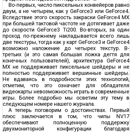
Во-первых, число пиксельных конвейеров равно
двум, а не четырем, как у GeForce3 или GeForce4.
Вследствие этого скорость закраски GeForce4 MX
при большей тактовой частоте не дотягивает даже
до скорости GeForce3 Ti200. Во-вторых, за один
проход по-прежнему накладывается всего лишь
две текстуры, тогда как у карт GeForce3 и GeForce4
возможно наложение до четырех текстур. В-
третьих (и это самая большая ложка дегтя для
конечных пользователей), архитектура GeForce4
MX не поддерживает пиксельные шейдеры и не
полностью поддерживает вершинные шейдеры.
Не вдаваясь в подробности этих технологий,
отметим, что это означает для обладателя
видеокарты невозможность играть в современные
игры. Более подробно мы осветим эту тему в
следующем номере нашего журнала.
А теперь поговорим о достоинствах. Первый
плюс заключается в том, что чипы NV17
обеспечивают полноценную поддержку
двухмониторной конфигурации благодаря