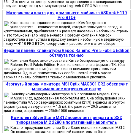
63 г. Это почти на четверть меньше по сравнению с анонсированным
пару лет тому назад манипулятором Logitech G PRO Wireless
Материнская плата для домашнего майнинга ASRock H110
Pro BTC+
Как показало недавнее исследование Кембриджского
университета — количество людей, которые пользуются сегодня
криптовалютами, приближается к размеру населения небольшой страны
и это только начало, мир меняется. Поэтому компания ASRock
разработала и выпустила в продажу весьма необычную материнскую
плату — H110 PRO BTC+, которую мы и рассмотрим в этом обзоре
Верхняя панель клавиатуры Rapoo Ralemo Pre 5 Fabric Edition
обтянута тканью
Компания Rapoo анонсировала в Китае беспроводную клавиатуру
Ralemo Pre 5 Fabric Edition. Новинка выполнена в формате TKL (без
секции цифровых клавиш) и привлекает внимание оригинальным
дизайном. Одна из отличительных особенностей этой модели —
верхняя панель, обтянутая тканью с меланжевым рисунком
Изогнутый экран монитора MSI Optix MAG301 CR2 обеспечит
максимальное погружение в игру
Линейку компьютерных мониторов MSI пополнила модель Optix
MAG301 CR2, адресованная любителям игр. Она оборудована ЖК-
панелью типа VA со сверхширокоформатным (21:9) экраном изогнутой
формы (радиус закругления — 1,5 м). Его размер — 29,5 дюйма по
диагонали, разрешение — 2560×1080 пикселов
Комплект SilverStone MS12 позволяет превратить SSD
типоразмера M.2 2280 в портативный накопитель
Каталог продукции компании SilverStone пополнил комплект MS12.
Он позволяет создать портативный накопитель на базе