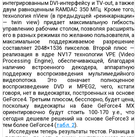
интегрированным DVI-интерфейсу и TV-out, а также
двум равноценным RAMDAC 350 МГц. Кроме того,
технология nView (в предыдущей «реинкарнации»
— twin view) придает максимальную гибкость
управлению рабочим столом, позволяя расширять
его в разных режимах по желанию пользователя, а
максимальное поддерживаемое разрешение
составляет 2048×1536 пикселов. Второй плюс —
реализация в ядре NV17 технологии VPE (Video
Processing Engine), обеспечивающей, благодаря
наличию встроенного декодера, аппаратную
поддержку воспроизведения мультимедийного
видеопотока. Это означает полноценное
воспроизведение DVD и MPEG2, чего, кстати
говоря, нет в видеокартах, построенных на основе
GeForce4. Третьим плюсом, бесспорно, будет цена,
поскольку видеокарты на базе GeForce4 MX
ориентировочно будут стоить 100-170 у.е., что
сегодня дешевле решений на основе GeForce3 и
тем более GeForce4 (
табл. 2
).
Исследуем теперь результаты тестов. Разница в