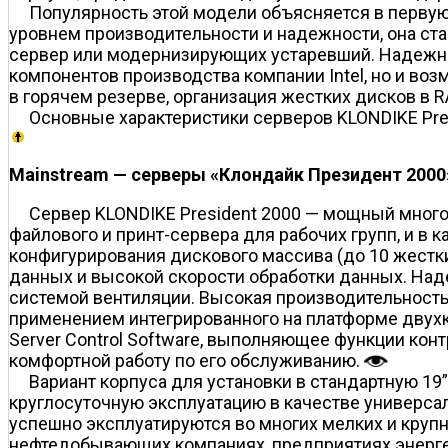
Популярность этой модели объясняется в первую
уровнем производительности и надежности, она ст
сервер или модернизирующих устаревший. Надежно
компонентов производства компании Intel, но и во
в горячем резерве, организация жестких дисков в 
Основные характеристики серверов KLONDIKE Pre
Mainstream — серверы «Клондайк Президент 2000
Сервер KLONDIKE President 2000 — мощный много
файлового и принт-сервера для рабочих групп, и в 
конфигурирования дискового массива (до 10 жестк
данных и высокой скорости обработки данных. Над
системой вентиляции. Высокая производительность 
применением интегрированного на платформе двухк
Server Control Software, выполняющее функции кон
комфортной работу по его обслуживанию.
Вариант корпуса для установки в стандартную 19
круглосуточную эксплуатацию в качестве универсал
успешно эксплуатируются во многих мелких и крупн
нефтедобывающих компаниях, предприятиях энерге