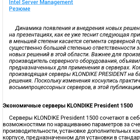
Intel Server Management
Резюме
Динамика появления и внедрения новых решени
на презентациях, как ее уже теснит следующая пр
в меньшей степени касается сегмента серверной п
существенно большей степенью ответственности з
новых решений в этой области. Важнее для произв
производитель серверного оборудования, объявил
предназначенных для применения в серверах. Комп
производящая серверы KLONDIKE PRESIDENT на баз
решения. Поскольку изменения коснулись практич
восьмипроцессорных серверов, в этой публикаци
Экономичные серверы KLONDIKE President 1500
Серверы KLONDIKE President 1500 сочетают в с
возможностями по наращиванию параметров за сче
производительности, установке дополнительных кон
корпусе, предназначенном для установки в стандар