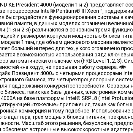
DIKE President 4000 (модели 1 и 2) представляет с
зе процессоров Intel® Pentium® III Xeon™, поддерж
я быстродействия функционирования системы в каче
вной памяти, в данных моделях ограничен величиной 
и (1-я и 2-я) различаются в основном тремя функц
трукцией и размером корпуса и мощностью блоков пита
модели 1 там, где объем дискового массива являет
яет больший интерес для тех, у кого ограничено прос
вается возможностью использования ряда ключевых
ор автоматически отключается (FRB Level 1, 2, 3). С
вностей «на ходу», не прерывая работу сервера.
йк Президент 4000» с четырьмя процессорами Intel
ектронного бизнеса, эти четырехпроцессорные сист
 для поддержания конкурентоспособности. Серверы 
бизнеса, таких как базы данных, электронная комм
000A на базе платформы Intel® SRPL8 (Intel Profus
луатирующей «тяжелые» приложения, такие как боль
ронная коммерция и тому подобное. Использование в
вого адаптера, трех мощных блоков питания, прекрас
жности. Масштаб этого решения, безусловно, предпо
м обеспечат встроенные высокоскоростные адаптер