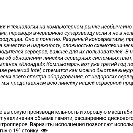
й и технологий на компьютерном рынке необычайно 
има, переводя вчерашнюю суперзвезду если и не в нел
родукции. Оно и понятно. Разумный консерватизм, пр
а качество и надежность, сложностью схемотехничес
одителей серверов, важнее для их пользователей. В н
а об обновлении линейки серверных системных плат,
ания «Клондайк Компьютерс», вот уже третий год подт
е решений Intel, стремится как можно быстрее внед
ески всего спектра оборудования, от недорогих серв
и мы представляем всю линейку нашей серверной про
ебе высокую производительность и хорошую масштаб
т увеличения объема памяти, расширению дисковог
троллеров. Варианты исполнения позволяют использов
тную 19” стойку.