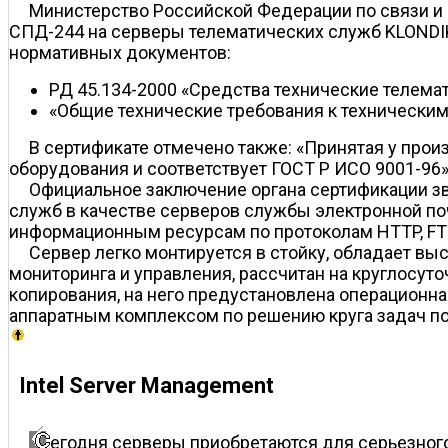
Министерство Российской Федерации по связи и
СПД-244 на серверы телематических служб KLONDI
нормативных документов:
РД 45.134-2000 «Средства технические телемат
«Общие технические требования к техническим 
В сертификате отмечено также: «Принятая у прои
оборудования и соответствует ГОСТ Р ИСО 9001-96»
Официальное заключение органа сертификации зв
служб в качестве серверов службы электронной по
информационным ресурсам по протоколам HTTP, FTP
Сервер легко монтируется в стойку, обладает в
мониторинга и управления, рассчитан на круглосут
копирования, на него предустановлена операционн
аппаратным комплексом по решению круга задач по
Intel Server Management
егодня серверы приобретаются для серьезног