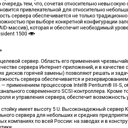
 очередь тем, что, сочетая относительно невысокую
ановится привлекательной для относительно неболь
сть сервера обеспечивается не только традиционн
зможностью при выборе конкретной конфигурации зал
RAID-массив), которая и обеспечит необходимый уров
sident 1500
»
целевой сервер. Область его применения чрезвычайн
качестве сервера Интернет-приложений, и в качестве
их дисков горячей замены) позволяют решать и зад
ежность сервера обеспечивается и резервированием
— применением процессоров Intel® Pentium® III-S, о
анального современного SCSI-контроллера. Кроме то
троля и управления сервера, обеспечит возможность 
” стойку имеет высоту 5 U. Высоконадежный сервер K
ьного сервера для небольших и средних предприятий
ых компаниях по всей России: на заводах и в констр
тики.