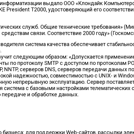
 информатизации выдало ООО «Клондайк Компьютерс»
KE President T2000, удостоверяющий его соответст
ических служб. Общие технические требования» (Мин
средствам связи. Соответствие 2000 году» (Госкомсв
зводителя система качества обеспечивает стабильно
.
учит следующим образом: «Допускается применение 
чты по протоколу SMTP с доступом по протоколам PO
, NNTP, серверов DNS, серверов передачи данных по
ысокой надежностью, совместимостью с UNIX- и Wind
очную непрерывную эксплуатацию. Сервер поставляет
ая система с базовыми настройками телематических 
 передаче и обработке данных.
о бизнеса: для поддержки Web-сайтов, рассылки эл