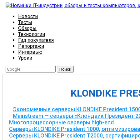
Новости
Тесты
Обзоры
Технологии
Гид покупателя
Репортажи
Интервью
Уроки
Поиск
KLONDIKE PRE
Экономичные серверы KLONDIKE President 150
Mainstream — серверы «Клондайк Президент 2
Многопроцессорные серверы high-end
Серверы KLONDIKE President 1000, оптимизиров
Серверы KLONDIKE President T2000, сертифици