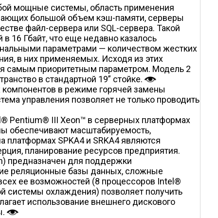
обой мощные системы, область применения
ивающих большой объем кэш-памяти, серверы
стве файл-сервера или SQL-сервера. Такой
в 16 Гбайт, что еще недавно казалось
иональными параметрами — количеством жестких
ния, в них применяемых. Исходя из этих
ся самым приоритетным параметром. Модель 2
транство в стандартной 19” стойке.
 компонентов в режиме горячей замены
истема управления позволяет не только проводить
® Pentium® III Xeon™ в серверных платформах
емы обеспечивают масштабируемость,
на платформах SPKA4 и SRKA4 являются
ерция, планирование ресурсов предприятия.
ion) предназначен для поддержки
шие реляционные базы данных, сложные
сех ее возможностей (8 процессоров Intel®
ной системы охлаждения) позволяет получить
лагает использование внешнего дискового
ы.