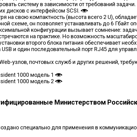
овать систему в зависимости от требований задачи. 
их дисков с интерфейсом SCSI.
тря на свою компактность (высота всего 2 U), облад
й схеме, он позволяет устанавливать до 6 Гбайт оп
аксимальной конфигурации вызывает сомнение: задач
 встречаются на практике. Но возможность масштабир
установки второго блока питания обеспечивает необ
SB и один последовательный порт RJ45 для управлен
 Web-узлов, почтовых служб и других решений, треб
sident 1000 модель 1
sident 1000 модель 2
ртифицированные Министерством Российск
создано специально для применения в коммуникацио