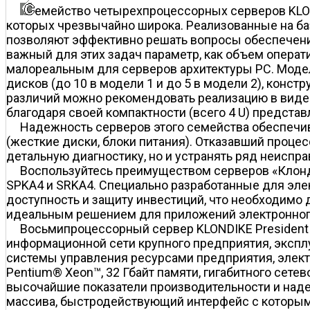
емейство четырехпроцессорных серверов KLON
которых чрезвычайно широка. Реализованные на ба
позволяют эффективно решать вопросы обеспечени
важный для этих задач параметр, как объем операти
малореальным для серверов архитектуры PC. Модел
дисков (до 10 в модели 1 и до 5 в модели 2), конс
различий можно рекомендовать реализацию в виде 
благодаря своей компактности (всего 4 U) представл
Надежность серверов этого семейства обеспечи
(жесткие диски, блоки питания). Отказавший процесс
детальную диагностику, но и устранять ряд неиспра
Воспользуйтесь преимуществом серверов «Клонда
SPKA4 и SRKA4. Специально разработанные для эл
доступность и защиту инвестиций, что необходимо
идеальным решением для приложений электронного 
Восьмипроцессорный сервер KLONDIKE President 4
информационной сети крупного предприятия, эксп
системы управления ресурсами предприятия, элект
Pentium® Xeon™, 32 Гбайт памяти, гигабитного сете
высочайшие показатели производительности и наде
массива, быстродействующий интерфейс с которы