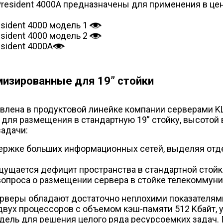
resident 4000A предназначены для применения в цен
sident 4000 модель 1
sident 4000 модель 2
sident 4000A
мизированные для 19” стойки
лена в продуктовой линейке компании серверами KLO
ля размещения в стандартную 19” стойку, высотой в 1
адачи:
ержке больших информационных сетей, выделяя отд
ощущается дефицит пространства в стандартной стой
 вопроса о размещении сервера в стойке телекоммун
ерверы обладают достаточно неплохими показателями
 двух процессоров с объемом кэш-памяти 512 Kбайт, у
дель для решения целого ряда ресурсоемких задач. 