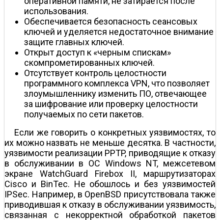
оперативной памяти, не затирается после
использования.
Обеспечивается безопасность сеансовых
ключей и уделяется недостаточное внимание
защите главных ключей.
Открыт доступ к «черным спискам»
скомпрометированных ключей.
Отсутствует контроль целостности
программного комплекса VPN, что позволяет
злоумышленнику изменить ПО, отвечающее
за шифрование или проверку целостности
получаемых по сети пакетов.
Если же говорить о конкретных уязвимостях, то
их можно назвать не меньше десятка. В частности,
уязвимости реализации PPTP, приводящие к отказу
в обслуживании в ОС Windows NT, межсетевом
экране WatchGuard Firebox II, маршрутизаторах
Cisco и BinTec. Не обошлось и без уязвимостей
IPSec. Например, в OpenBSD присутствовала также
приводившая к отказу в обслуживании уязвимость,
связанная с некорректной обработкой пакетов