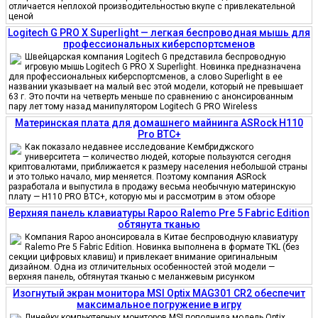
отличается неплохой производительностью вкупе с привлекательной
ценой
Logitech G PRO X Superlight — легкая беспроводная мышь для
профессиональных киберспортсменов
Швейцарская компания Logitech G представила беспроводную
игровую мышь Logitech G PRO X Superlight. Новинка предназначена
для профессиональных киберспортсменов, а слово Superlight в ее
названии указывает на малый вес этой модели, который не превышает
63 г. Это почти на четверть меньше по сравнению с анонсированным
пару лет тому назад манипулятором Logitech G PRO Wireless
Материнская плата для домашнего майнинга ASRock H110
Pro BTC+
Как показало недавнее исследование Кембриджского
университета — количество людей, которые пользуются сегодня
криптовалютами, приближается к размеру населения небольшой страны
и это только начало, мир меняется. Поэтому компания ASRock
разработала и выпустила в продажу весьма необычную материнскую
плату — H110 PRO BTC+, которую мы и рассмотрим в этом обзоре
Верхняя панель клавиатуры Rapoo Ralemo Pre 5 Fabric Edition
обтянута тканью
Компания Rapoo анонсировала в Китае беспроводную клавиатуру
Ralemo Pre 5 Fabric Edition. Новинка выполнена в формате TKL (без
секции цифровых клавиш) и привлекает внимание оригинальным
дизайном. Одна из отличительных особенностей этой модели —
верхняя панель, обтянутая тканью с меланжевым рисунком
Изогнутый экран монитора MSI Optix MAG301 CR2 обеспечит
максимальное погружение в игру
Линейку компьютерных мониторов MSI пополнила модель Optix