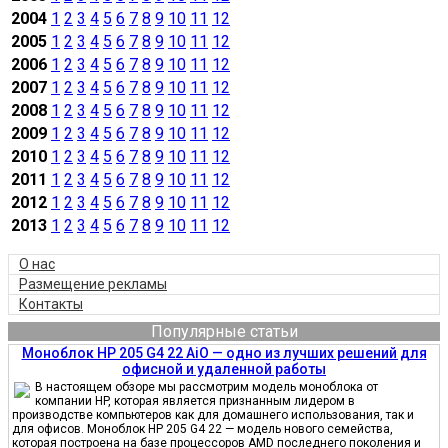
2004
1
2
3
4
5
6
7
8
9
10
11
12
2005
1
2
3
4
5
6
7
8
9
10
11
12
2006
1
2
3
4
5
6
7
8
9
10
11
12
2007
1
2
3
4
5
6
7
8
9
10
11
12
2008
1
2
3
4
5
6
7
8
9
10
11
12
2009
1
2
3
4
5
6
7
8
9
10
11
12
2010
1
2
3
4
5
6
7
8
9
10
11
12
2011
1
2
3
4
5
6
7
8
9
10
11
12
2012
1
2
3
4
5
6
7
8
9
10
11
12
2013
1
2
3
4
5
6
7
8
9
10
11
12
О нас
Размещение рекламы
Контакты
Популярные статьи
Моноблок HP 205 G4 22 AiO — одно из лучших решений для
офисной и удаленной работы
В настоящем обзоре мы рассмотрим модель моноблока от
компании HP, которая является признанным лидером в
производстве компьютеров как для домашнего использования, так и
для офисов. Моноблок HP 205 G4 22 — модель нового семейства,
которая построена на базе процессоров AMD последнего поколения и