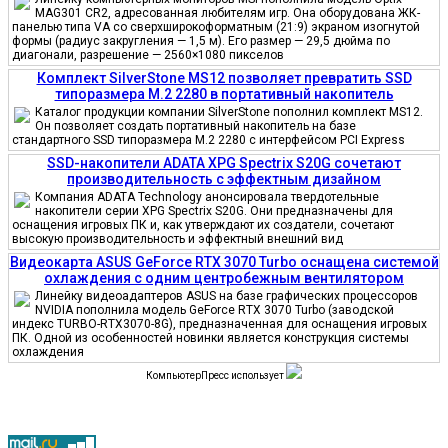
MAG301 CR2, адресованная любителям игр. Она оборудована ЖК-
панелью типа VA со сверхширокоформатным (21:9) экраном изогнутой
формы (радиус закругления — 1,5 м). Его размер — 29,5 дюйма по
диагонали, разрешение — 2560×1080 пикселов
Комплект SilverStone MS12 позволяет превратить SSD
типоразмера M.2 2280 в портативный накопитель
Каталог продукции компании SilverStone пополнил комплект MS12.
Он позволяет создать портативный накопитель на базе
стандартного SSD типоразмера M.2 2280 с интерфейсом PCI Express
SSD-накопители ADATA XPG Spectrix S20G сочетают
производительность с эффектным дизайном
Компания ADATA Technology анонсировала твердотельные
накопители серии XPG Spectrix S20G. Они предназначены для
оснащения игровых ПК и, как утверждают их создатели, сочетают
высокую производительность и эффектный внешний вид
Видеокарта ASUS GeForce RTX 3070 Turbo оснащена системой
охлаждения с одним центробежным вентилятором
Линейку видеоадаптеров ASUS на базе графических процессоров
NVIDIA пополнила модель GeForce RTX 3070 Turbo (заводской
индекс TURBO-RTX3070-8G), предназначенная для оснащения игровых
ПК. Одной из особенностей новинки является конструкция системы
охлаждения
КомпьютерПресс использует