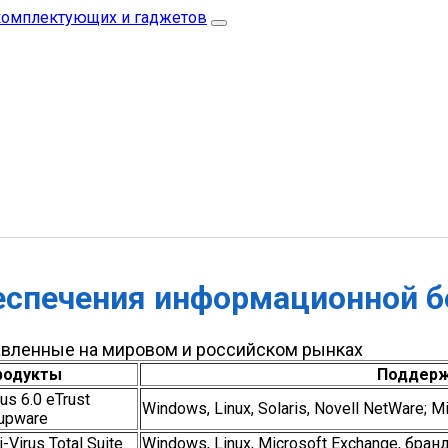
спечения информационной б
авленные на мировом и российском рынках
родукты
Поддерж
rus 6.0 eTrust
Windows, Linux, Solaris, Novell NetWare; 
oupware
-Virus Total Suite
Windows, Linux, Microsoft Exchange, бр