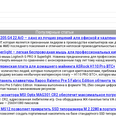
Популярные статьи
205 G4 22 AiO — одно из лучших решений для офисной и удаленн
, которая является признанным лидером в производстве компьютеров как д
ов AMD последнего поколения и отличается неплохой производительностью 
uperlight — легкая беспроводная мышь для профессиональных к
мышь Logitech G PRO X Superlight. Новинка предназначена для профессионал
четверть меньше по сравнению с анонсированным пару лет тому назад манипу
еринская плата для домашнего майнинга ASRock H110 Pro BTC+
количество людей, которые пользуются сегодня криптовалютами, приближае
продажу весьма необычную материнскую плату — H110 PRO BTC+, которую мы
панель клавиатуры Rapoo Ralemo Pre 5 Fabric Edition обтянута т
o Pre 5 Fabric Edition. Новинка выполнена в формате TKL (без секции циф
нутая тканью с меланжевым рисунком
 монитора MSI Optix MAG301 CR2 обеспечит максимальное погру
 CR2, адресованная любителям игр. Она оборудована ЖК-панелью типа VA 
ение — 2560×1080 пикселов
e MS12 позволяет превратить SSD типоразмера M.2 2280 в порта
позволяет создать портативный накопитель на базе стандартного SSD типора