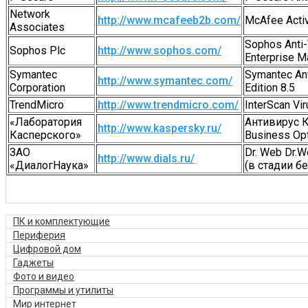
Network
http://www.mcafeeb2b.com/
McAfee Acti
Associates
Sophos Anti-V
Sophos Plc
http://www.sophos.com/
Enterprise M
Symantec
Symantec Ant
http://www.symantec.com/
Corporation
Edition 8.5
TrendMicro
http://www.trendmicro.com/
InterScan Vi
«Лаборатория
Антивирус 
http://www.kaspersky.ru/
Касперского»
Business Op
ЗАО
Dr. Web Dr.W
http://www.dials.ru/
«ДиалогНаука»
(в стадии б
ПК и комплектующие
Периферия
Цифровой дом
Гаджеты
Фото и видео
Программы и утилиты
Мир интернет