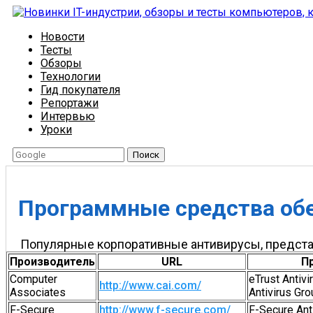
Новости
Тесты
Обзоры
Технологии
Гид покупателя
Репортажи
Интервью
Уроки
Поиск
Программные средства обе
Популярные корпоративные антивирусы, предст
Производитель
URL
П
Computer
eTrust Antivi
http://www.cai.com/
Associates
Antivirus Gr
F-Secure
http://www.f-secure.com/
F-Secure Anti