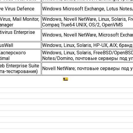
ve Virus Defence
Windows Microsoft Exchange, Lotus Note
irus, Mail Monitor,
Windows, Novell NetWare, Linux, Solaris, 
anager
Compaq True64 UNIX, OS/2, OpenVMS
ivirus Enterprise
Windows, Novell NetWare, Microsoft Exch
rusWall
Windows, Linux, Solaris, HP-UX, AIX; бран
Касперского
Windows, Linux, Solaris, FreeBSD/OpenBSD
timal
Notes/Domino, почтовые серверы под уп
eb Enterprise Suite
Novell NetWare; почтовые серверы под у
ета-тестирования)