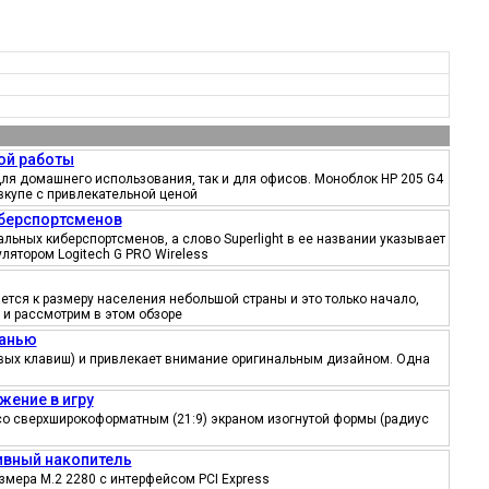
ой работы
ля домашнего использования, так и для офисов. Моноблок HP 205 G4
вкупе с привлекательной ценой
иберспортсменов
ьных киберспортсменов, а слово Superlight в ее названии указывает
лятором Logitech G PRO Wireless
тся к размеру населения небольшой страны и это только начало,
 и рассмотрим в этом обзоре
канью
ровых клавиш) и привлекает внимание оригинальным дизайном. Одна
жение в игру
со сверхширокоформатным (21:9) экраном изогнутой формы (радиус
тивный накопитель
змера M.2 2280 с интерфейсом PCI Express