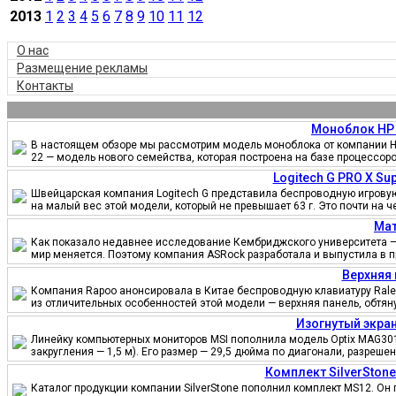
2013
1
2
3
4
5
6
7
8
9
10
11
12
О нас
Размещение рекламы
Контакты
Моноблок HP 
В настоящем обзоре мы рассмотрим модель моноблока от компании HP
22 — модель нового семейства, которая построена на базе процессор
Logitech G PRO X S
Швейцарская компания Logitech G представила беспроводную игровую 
на малый вес этой модели, который не превышает 63 г. Это почти на 
Мат
Как показало недавнее исследование Кембриджского университета — 
мир меняется. Поэтому компания ASRock разработала и выпустила в 
Верхняя 
Компания Rapoo анонсировала в Китае беспроводную клавиатуру Ralem
из отличительных особенностей этой модели — верхняя панель, обтя
Изогнутый экран
Линейку компьютерных мониторов MSI пополнила модель Optix MAG301
закругления — 1,5 м). Его размер — 29,5 дюйма по диагонали, разреш
Комплект SilverSton
Каталог продукции компании SilverStone пополнил комплект MS12. Он 