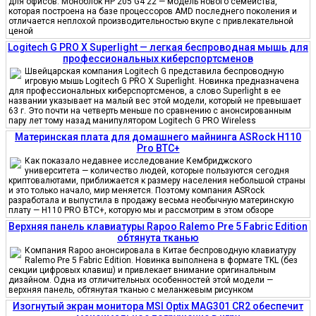
для офисов. Моноблок HP 205 G4 22 — модель нового семейства,
которая построена на базе процессоров AMD последнего поколения и
отличается неплохой производительностью вкупе с привлекательной
ценой
Logitech G PRO X Superlight — легкая беспроводная мышь для
профессиональных киберспортсменов
Швейцарская компания Logitech G представила беспроводную
игровую мышь Logitech G PRO X Superlight. Новинка предназначена
для профессиональных киберспортсменов, а слово Superlight в ее
названии указывает на малый вес этой модели, который не превышает
63 г. Это почти на четверть меньше по сравнению с анонсированным
пару лет тому назад манипулятором Logitech G PRO Wireless
Материнская плата для домашнего майнинга ASRock H110
Pro BTC+
Как показало недавнее исследование Кембриджского
университета — количество людей, которые пользуются сегодня
криптовалютами, приближается к размеру населения небольшой страны
и это только начало, мир меняется. Поэтому компания ASRock
разработала и выпустила в продажу весьма необычную материнскую
плату — H110 PRO BTC+, которую мы и рассмотрим в этом обзоре
Верхняя панель клавиатуры Rapoo Ralemo Pre 5 Fabric Edition
обтянута тканью
Компания Rapoo анонсировала в Китае беспроводную клавиатуру
Ralemo Pre 5 Fabric Edition. Новинка выполнена в формате TKL (без
секции цифровых клавиш) и привлекает внимание оригинальным
дизайном. Одна из отличительных особенностей этой модели —
верхняя панель, обтянутая тканью с меланжевым рисунком
Изогнутый экран монитора MSI Optix MAG301 CR2 обеспечит