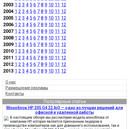
2003
1
2
3
4
5
6
7
8
9
10
11
12
2004
1
2
3
4
5
6
7
8
9
10
11
12
2005
1
2
3
4
5
6
7
8
9
10
11
12
2006
1
2
3
4
5
6
7
8
9
10
11
12
2007
1
2
3
4
5
6
7
8
9
10
11
12
2008
1
2
3
4
5
6
7
8
9
10
11
12
2009
1
2
3
4
5
6
7
8
9
10
11
12
2010
1
2
3
4
5
6
7
8
9
10
11
12
2011
1
2
3
4
5
6
7
8
9
10
11
12
2012
1
2
3
4
5
6
7
8
9
10
11
12
2013
1
2
3
4
5
6
7
8
9
10
11
12
О нас
Размещение рекламы
Контакты
Популярные статьи
Моноблок HP 205 G4 22 AiO — одно из лучших решений для
офисной и удаленной работы
В настоящем обзоре мы рассмотрим модель моноблока от
компании HP, которая является признанным лидером в
производстве компьютеров как для домашнего использования, так и