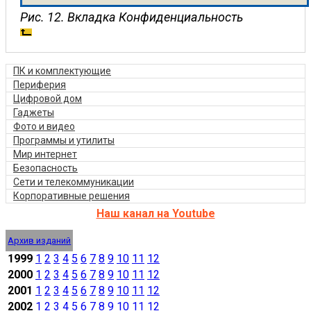
Рис. 12. Вкладка Конфиденциальность
ПК и комплектующие
Периферия
Цифровой дом
Гаджеты
Фото и видео
Программы и утилиты
Мир интернет
Безопасность
Сети и телекоммуникации
Корпоративные решения
Наш канал на Youtube
Архив изданий
1999
1
2
3
4
5
6
7
8
9
10
11
12
2000
1
2
3
4
5
6
7
8
9
10
11
12
2001
1
2
3
4
5
6
7
8
9
10
11
12
2002
1
2
3
4
5
6
7
8
9
10
11
12