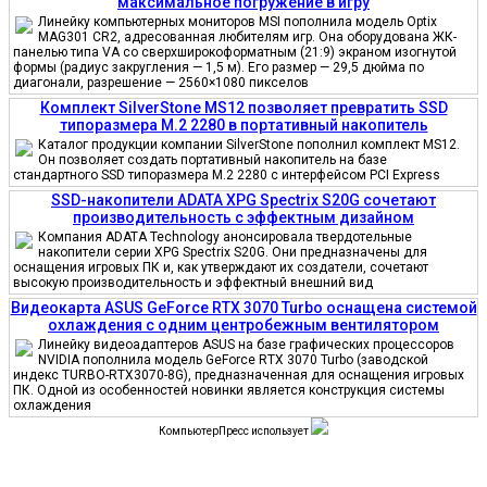
максимальное погружение в игру
Линейку компьютерных мониторов MSI пополнила модель Optix
MAG301 CR2, адресованная любителям игр. Она оборудована ЖК-
панелью типа VA со сверхширокоформатным (21:9) экраном изогнутой
формы (радиус закругления — 1,5 м). Его размер — 29,5 дюйма по
диагонали, разрешение — 2560×1080 пикселов
Комплект SilverStone MS12 позволяет превратить SSD
типоразмера M.2 2280 в портативный накопитель
Каталог продукции компании SilverStone пополнил комплект MS12.
Он позволяет создать портативный накопитель на базе
стандартного SSD типоразмера M.2 2280 с интерфейсом PCI Express
SSD-накопители ADATA XPG Spectrix S20G сочетают
производительность с эффектным дизайном
Компания ADATA Technology анонсировала твердотельные
накопители серии XPG Spectrix S20G. Они предназначены для
оснащения игровых ПК и, как утверждают их создатели, сочетают
высокую производительность и эффектный внешний вид
Видеокарта ASUS GeForce RTX 3070 Turbo оснащена системой
охлаждения с одним центробежным вентилятором
Линейку видеоадаптеров ASUS на базе графических процессоров
NVIDIA пополнила модель GeForce RTX 3070 Turbo (заводской
индекс TURBO-RTX3070-8G), предназначенная для оснащения игровых
ПК. Одной из особенностей новинки является конструкция системы
охлаждения
КомпьютерПресс использует