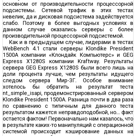
основном от производительности процессорной
подсистемы. Сетевой трафик в этих тестах
невелик, да и дисковая подсистема задействуется
слабо. Поэтому в более выгодных условиях в
данном случае оказались серверы с более
производительной процессорной подсистемой.
Как и в предыдущем случае, лидерами в тестах
WebBench 4.1 стали серверы Klondike President
1500A компании «Клондайк Компьютерс» и GEG
Express X1280S компании Kraftway. Результаты
сервера GEG Express X1280S были всего лишь на
доли процента лучше, чем результаты идущего
следом сервера Мир-3Г. Особое внимание
хотелось бы обратить на результат теста
nt_simple_isapi, продемонстрированный сервером
Klondike President 1500A. Разница почти в два раза
по сравнению с типичным для данного теста
результатом кажется неправдоподобной, но… факт
остается фактом! Первоначально нам казалось, что
в результате каких-то манипуляций с операционной
системой происходит кэширование данных на