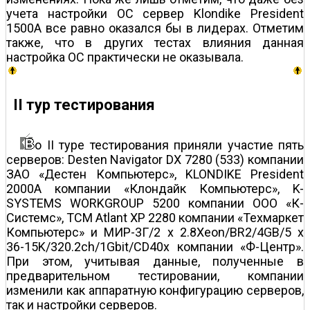
учета настройки ОС сервер Klondike President
1500A все равно оказался бы в лидерах. Отметим
также, что в других тестах влияния данная
настройка ОС практически не оказывала.
II тур тестирования
о II туре тестирования приняли участие пять
серверов: Desten Navigator DX 7280 (533) компании
ЗАО «Дестен Компьютерс», KLONDIKE President
2000A компании «Клондайк Компьютерс», K-
SYSTEMS WORKGROUP 5200 компании ООО «К-
Системс», TCM Atlant XP 2280 компании «Техмаркет
Компьютерc» и МИР-3Г/2 х 2.8Xeon/BR2/4GB/5 х
36-15K/320.2ch/1Gbit/CD40x компании «Ф-Центр».
При этом, учитывая данные, полученные в
предварительном тестировании, компании
изменили как аппаратную конфигурацию серверов,
так и настройки серверов.