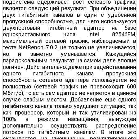
подсистема сдерживает рост сетевого трафика,
является следующий результат. При объединении
двух гигабитных каналов в один с удвоенной
пропускной способностью, для чего используется
двухпортовый гигабитный адаптер на базе
однокристального чипа Intel 82546EM,
максимальный сетевой трафик, наблюдаемый в
тесте NetBench 7.0.2, не только не увеличивается,
но и заметно уменьшается. Кажущийся
парадоксальным результат на самом деле вполне
логичен. Действительно, даже при задействовании
одного гигабитного канала пропускная
способность сетевого адаптера используется не
полностью (сетевой трафик не превосходит 600
Мбит/с), то есть сам адаптер не является в данном
случае слабым местом. Добавление еще одного
гигабитного канала только ухудшает ситуацию, так
как процессор, который и так утилизирован на
100% в режиме насыщения, вынужден
дополнительно осуществлять распределение
потоков по гигабитным каналам. В итоге это
сказывается на уменьшении результирующего