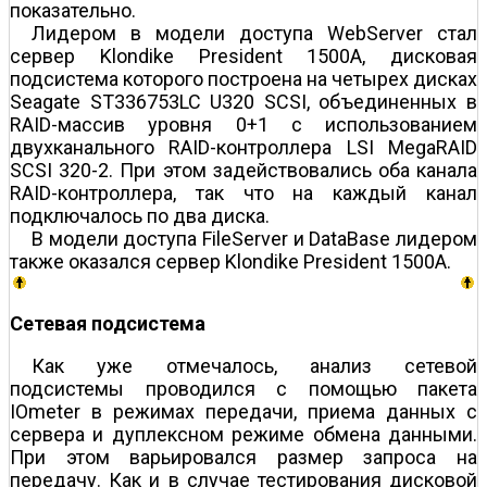
показательно.
Лидером в модели доступа WebServer стал
сервер Klondike President 1500A, дисковая
подсистема которого построена на четырех дисках
Seagate ST336753LC U320 SCSI, объединенных в
RAID-массив уровня 0+1 с использованием
двухканального RAID-контроллера LSI MegaRAID
SCSI 320-2. При этом задействовались оба канала
RAID-контроллера, так что на каждый канал
подключалось по два диска.
В модели доступа FileServer и DataBase лидером
также оказался сервер Klondike President 1500A.
Сетевая подсистема
Как уже отмечалось, анализ сетевой
подсистемы проводился с помощью пакета
IOmeter в режимах передачи, приема данных с
сервера и дуплексном режиме обмена данными.
При этом варьировался размер запроса на
передачу. Как и в случае тестирования дисковой