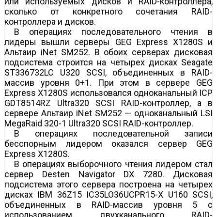
или используемых дисков и RAID-контроллера,
сколько от конкретного сочетания RAID-
контроллера и дисков.
В операциях последовательного чтения в
лидеры вышли серверы GEG Express X1280S и
Альтаир iNet SM252. В обоих серверах дисковая
подсистема строится на четырех дисках Seagate
ST336732LC U320 SCSI, объединенных в RAID-
массив уровня 0+1. При этом в сервере GEG
Express X1280S использовался одноканальный ICP
GDT8514RZ Ultra320 SCSI RAID-контроллер, а в
сервере Альтаир iNet SM252 — одноканальный LSI
MegaRaid 320-1 Ultra320 SCSI RAID-контроллер.
В операциях последовательной записи
бесспорным лидером оказался сервер GEG
Express X1280S.
В операциях выборочного чтения лидером стал
сервер Desten Navigator DX 7280. Дисковая
подсистема этого сервера построена на четырех
дисках IBM 36Z15 IC35LO36UCPR15-X U160 SCSI,
объединенных в RAID-массив уровня 5 с
использованием двухканального RAID-