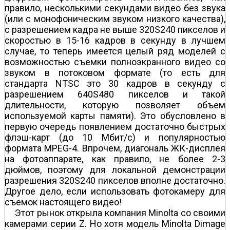
правило, несколькими секундами видео без звука
(или с монофоническим звуком низкого качества),
с разрешением кадра не выше 320Ѕ240 пикселов и
скоростью в 15-16 кадров в секунду в лучшем
случае, то теперь имеется целый ряд моделей с
возможностью съемки полноэкранного видео со
звуком в потоковом формате (то есть для
стандарта NTSC это 30 кадров в секунду с
разрешением 640Ѕ480 пикселов и такой
длительности, которую позволяет объем
используемой карты памяти). Это обусловлено в
первую очередь появлением достаточно быстрых
флэш-карт (до 10 Мбит/с) и популярностью
формата MPEG-4. Впрочем, диагональ ЖК-дисплея
на фотоаппарате, как правило, не более 2-3
дюймов, поэтому для локальной демонстрации
разрешения 320Ѕ240 пикселов вполне достаточно.
Другое дело, если использовать фотокамеру для
съемок настоящего видео!
Этот рынок открыла компания Minolta со своими
камерами серии Z. Но хотя модель Minolta Dimage