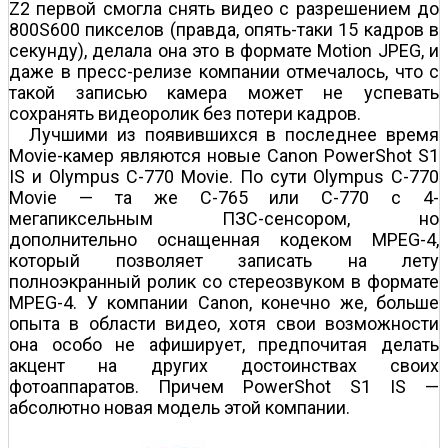
Z2 первой смогла снять видео с разрешением до
800Ѕ600 пикселов (правда, опять-таки 15 кадров в
секунду), делала она это в формате Motion JPEG, и
даже в пресс-релизе компании отмечалось, что с
такой записью камера может не успевать
сохранять видеоролик без потери кадров.
Лучшими из появившихся в последнее время
Movie-камер являются новые Canon PowerShot S1
IS и Olympus C-770 Movie. По сути Olympus C-770
Movie — та же C-765 или C-770 с 4-
мегапиксельным ПЗС-сенсором, но
дополнительно оснащенная кодеком MPEG-4,
который позволяет записать на лету
полноэкранный ролик со стереозвуком в формате
MPEG-4. У компании Canon, конечно же, больше
опыта в области видео, хотя свои возможности
она особо не афиширует, предпочитая делать
акцент на других достоинствах своих
фотоаппаратов. Причем PowerShot S1 IS —
абсолютно новая модель этой компании.