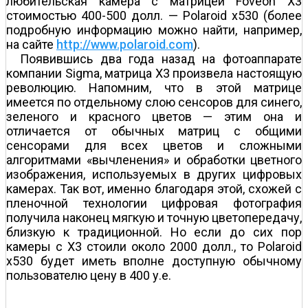
любительская камера с матрицей Foveon Х3
стоимостью 400-500 долл. — Polaroid x530 (более
подробную информацию можно найти, например,
на сайте
http://www.polaroid.com
).
Появившись два года назад на фотоаппарате
компании Sigma, матрица X3 произвела настоящую
революцию. Напомним, что в этой матрице
имеется по отдельному слою сенсоров для синего,
зеленого и красного цветов — этим она и
отличается от обычных матриц с общими
сенсорами для всех цветов и сложными
алгоритмами «вычленения» и обработки цветного
изображения, используемых в других цифровых
камерах. Так вот, именно благодаря этой, схожей с
пленочной технологии цифровая фотография
получила наконец мягкую и точную цветопередачу,
близкую к традиционной. Но если до сих пор
камеры с X3 стоили около 2000 долл., то Polaroid
x530 будет иметь вполне доступную обычному
пользователю цену в 400 у.е.