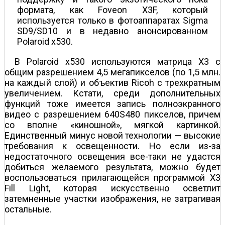
формата, как Foveon X3F, который
используется только в фотоаппаратах Sigma
SD9/SD10 и в недавно анонсированном
Polaroid x530.
В Polaroid x530 используются матрица X3 с
общим разрешением 4,5 мегапикселов (по 1,5 млн.
на каждый слой) и объектив Ricoh с трехкратным
увеличением. Кстати, среди дополнительных
функций тоже имеется запись полноэкранного
видео с разрешением 640Ѕ480 пикселов, причем
со вполне «киношной», мягкой картинкой.
Единственный минус новой технологии — высокие
требования к освещенности. Но если из-за
недостаточного освещения все-таки не удастся
добиться желаемого результата, можно будет
воспользоваться прилагающейся программой X3
Fill Light, которая искусственно осветлит
затемненные участки изображения, не затрагивая
остальные.