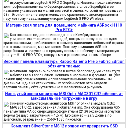
игровую мышь Logitech G PRO X Superlight. Новинка предназначена
для профессиональных киберспортсменов, а слово Superlight в ее
названии указывает на малый вес этой модели, который не превышает
63 г. Это почти на четверть меньше по сравнению с анонсированным
пару лет тому назад манипулятором Logitech G PRO Wireless
Материнская плата для домашнего майнинга ASRock H110
Pro BTC+
Как показало недавнее исследование Кембриджского
университета — количество людей, которые пользуются сегодня
криптовалютами, приближается к размеру населения небольшой страны
и это только начало, мир меняется. Поэтому компания ASRock
разработала и выпустила в продажу весьма необычную материнскую
плату — H110 PRO BTC+, которую мы и рассмотрим в этом обзоре
Верхняя панель клавиатуры Rapoo Ralemo Pre 5 Fabric Edition
обтянута тканью
Компания Rapoo анонсировала в Китае беспроводную клавиатуру
Ralemo Pre 5 Fabric Edition. Новинка выполнена в формате TKL (без
секции цифровых клавиш) и привлекает внимание оригинальным
дизайном. Одна из отличительных особенностей этой модели —
верхняя панель, обтянутая тканью с меланжевым рисунком
Изогнутый экран монитора MSI Optix MAG301 CR2 обеспечит
максимальное погружение в игру
Линейку компьютерных мониторов MSI пополнила модель Optix
MAG301 CR2, адресованная любителям игр. Она оборудована ЖК-
панелью типа VA со сверхширокоформатным (21:9) экраном изогнутой
формы (радиус закругления — 1,5 м). Его размер — 29,5 дюйма по
диагонали, разрешение — 2560×1080 пикселов
Комплект SilverStone MS12 позволяет превратить SSD