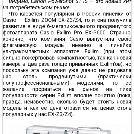
Видимо, Canon PowerShot S1 IS — это новый хит
на потребительском рынке
Что касается популярной в России линейки от
Casio — Exilim ZOOM EX-Z3/Z4, то и она получила
развитие в виде 6-мегапиксельного продвинутого
фотоаппарата Casio Exilim Pro EX-P600. Странно,
конечно, что компания Casio выпустила свою
флагманскую модель именно в линейке
ультракомпактных аппаратов Exilim (при этом
сильно пожертвовав компактностью, так как новая
камера в два раза толще привычных Exilim’ов), но
поскольку эта компания уже давно не радовала
нас столь продвинутыми (практически
полупрофессиональными) моделями, то ее
желание прорваться на рынок на пике
популярности серии Exilim вполне понятно (пока,
правда, неизвестно, сколько будет стоить новая
модель и как ее цена отразится на ценах столь
популярных у нас EX-Z3/Z4).