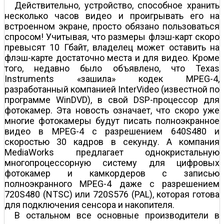
Действительно, устройство, способное хранить
несколько часов видео и проигрывать его на
встроенном экране, просто обязано пользоваться
спросом! Учитывая, что размеры флэш-карт скоро
превысят 10 Гбайт, владелец может оставить на
флэш-карте достаточно места и для видео. Кроме
того, недавно было объявлено, что Texas
Instruments «зашила» кодек MPEG-4,
разработанный компанией InterVideo (известной по
программе WinDVD), в свой DSP-процессор для
фотокамер. Эта новость означает, что скоро уже
многие фотокамеры будут писать полноэкранное
видео в MPEG-4 с разрешением 640Ѕ480 и
скоростью 30 кадров в секунду. А компания
MediaWorks предлагает однокристальную
многопроцессорную систему для цифровых
фотокамер и камкордеров с записью
полноэкранного MPEG-4 даже с разрешением
720Ѕ480 (NTSC) или 720Ѕ576 (PAL), которая готова
для подключения сенсора и накопителя.
В остальном все основные производители в