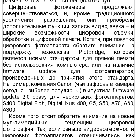
размером 10Ѕ15 см стоит сегодня 6-7 руб.
Цифровые фотокамеры продолжают
совершенствоваться, и, кроме традиционного
увеличения разрешения, они приобрели
дополнительные функции: запись видео, звука — и
широкие возможности цифровой съемки,
обработки и цифровой печати. Кстати, при покупке
цифрового фотоаппарата обратите внимание на
поддержку технологии PictBridge, которая
является новым стандартом для прямой печати
без использования компьютера, или на наличие
firmware update для фотоаппаратов,
произведенных до принятия этого стандарта.
Например, компания Canon (чьи цифровые камеры
сегодня наиболее популярны) выпустила firmware
update 2.0 сразу для нескольких фотоаппаратов:
S400 Digital Elph, Digital Ixus 400, G5, S50, A70, A60,
A300.
Кроме того, стоит обратить внимание на новые
мультимедийные тенденции цифровой
фотографии. Так, если раньше видеовозможности
цифровых фотоаппаратов ограничивались, как