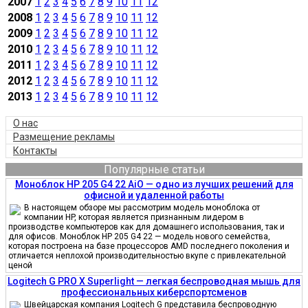
2007
1
2
3
4
5
6
7
8
9
10
11
12
2008
1
2
3
4
5
6
7
8
9
10
11
12
2009
1
2
3
4
5
6
7
8
9
10
11
12
2010
1
2
3
4
5
6
7
8
9
10
11
12
2011
1
2
3
4
5
6
7
8
9
10
11
12
2012
1
2
3
4
5
6
7
8
9
10
11
12
2013
1
2
3
4
5
6
7
8
9
10
11
12
О нас
Размещение рекламы
Контакты
Популярные статьи
Моноблок HP 205 G4 22 AiO — одно из лучших решений для
офисной и удаленной работы
В настоящем обзоре мы рассмотрим модель моноблока от
компании HP, которая является признанным лидером в
производстве компьютеров как для домашнего использования, так и
для офисов. Моноблок HP 205 G4 22 — модель нового семейства,
которая построена на базе процессоров AMD последнего поколения и
отличается неплохой производительностью вкупе с привлекательной
ценой
Logitech G PRO X Superlight — легкая беспроводная мышь для
профессиональных киберспортсменов
Швейцарская компания Logitech G представила беспроводную