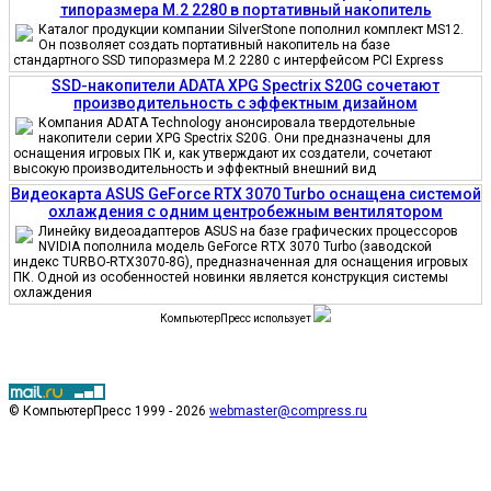
типоразмера M.2 2280 в портативный накопитель
Каталог продукции компании SilverStone пополнил комплект MS12.
Он позволяет создать портативный накопитель на базе
стандартного SSD типоразмера M.2 2280 с интерфейсом PCI Express
SSD-накопители ADATA XPG Spectrix S20G сочетают
производительность с эффектным дизайном
Компания ADATA Technology анонсировала твердотельные
накопители серии XPG Spectrix S20G. Они предназначены для
оснащения игровых ПК и, как утверждают их создатели, сочетают
высокую производительность и эффектный внешний вид
Видеокарта ASUS GeForce RTX 3070 Turbo оснащена системой
охлаждения с одним центробежным вентилятором
Линейку видеоадаптеров ASUS на базе графических процессоров
NVIDIA пополнила модель GeForce RTX 3070 Turbo (заводской
индекс TURBO-RTX3070-8G), предназначенная для оснащения игровых
ПК. Одной из особенностей новинки является конструкция системы
охлаждения
КомпьютерПресс использует
© КомпьютерПресс 1999 - 2026
webmaster@compress.ru