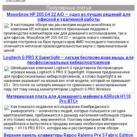
Популярные статьи
Моноблок HP 205 G4 22 AiO — одно из лучших решений для
офисной и удаленной работы
В настоящем обзоре мы рассмотрим модель моноблока от
компании HP, которая является признанным лидером в
производстве компьютеров как для домашнего использования, так и
для офисов. Моноблок HP 205 G4 22 — модель нового семейства,
которая построена на базе процессоров AMD последнего поколения и
отличается неплохой производительностью вкупе с привлекательной
ценой
Logitech G PRO X Superlight — легкая беспроводная мышь для
профессиональных киберспортсменов
Швейцарская компания Logitech G представила беспроводную
игровую мышь Logitech G PRO X Superlight. Новинка предназначена
для профессиональных киберспортсменов, а слово Superlight в ее
названии указывает на малый вес этой модели, который не превышает
63 г. Это почти на четверть меньше по сравнению с анонсированным
пару лет тому назад манипулятором Logitech G PRO Wireless
Материнская плата для домашнего майнинга ASRock H110
Pro BTC+
Как показало недавнее исследование Кембриджского
университета — количество людей, которые пользуются сегодня
криптовалютами, приближается к размеру населения небольшой страны
и это только начало, мир меняется. Поэтому компания ASRock
разработала и выпустила в продажу весьма необычную материнскую
плату — H110 PRO BTC+, которую мы и рассмотрим в этом обзоре
Верхняя панель клавиатуры Rapoo Ralemo Pre 5 Fabric Edition