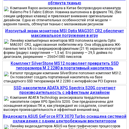
обтянута тканью
Компания Rapoo анонсировала в Китае беспроводную клавиатуру
Ralemo Pre 5 Fabric Edition. Новинка выполнена в формате TKL (без
секции цифровых клавиш) и привлекает внимание оригинальным
дизайном. Одна из отличительных особенностей этой модели —
верхняя панель, обтянутая тканью с меланжевым рисунком
Изогнутый экран монитора MSI Optix MAG301 CR2 обеспечит
максимальное погружение в игру
Линейку компьютерных мониторов MSI пополнила модель Optix
MAG301 CR2, адресованная любителям игр. Она оборудована ЖК-
панелью типа VA со сверхширокоформатным (21:9) экраном изогнутой
формы (радиус закругления — 1,5 м). Его размер — 29,5 дюйма по
диагонали, разрешение — 2560×1080 пикселов
Комплект SilverStone MS12 позволяет превратить SSD
типоразмера M.2 2280 в портативный накопитель
Каталог продукции компании SilverStone пополнил комплект MS12.
Он позволяет создать портативный накопитель на базе
стандартного SSD типоразмера M.2 2280 с интерфейсом PCI Express
SSD-накопители ADATA XPG Spectrix S20G сочетают
производительность с эффектным дизайном
Компания ADATA Technology анонсировала твердотельные
накопители серии XPG Spectrix S20G. Они предназначены для
оснащения игровых ПК и, как утверждают их создатели, сочетают
высокую производительность и эффектный внешний вид
Видеокарта ASUS GeForce RTX 3070 Turbo оснащена системой
охлаждения с одним центробежным вентилятором
Линейку видеоадаптеров ASUS на базе графических процессоров