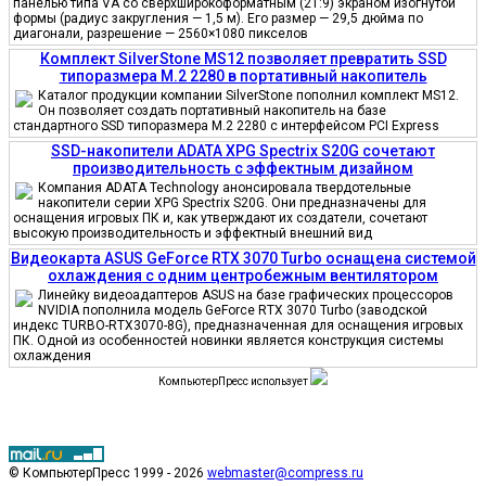
панелью типа VA со сверхширокоформатным (21:9) экраном изогнутой
формы (радиус закругления — 1,5 м). Его размер — 29,5 дюйма по
диагонали, разрешение — 2560×1080 пикселов
Комплект SilverStone MS12 позволяет превратить SSD
типоразмера M.2 2280 в портативный накопитель
Каталог продукции компании SilverStone пополнил комплект MS12.
Он позволяет создать портативный накопитель на базе
стандартного SSD типоразмера M.2 2280 с интерфейсом PCI Express
SSD-накопители ADATA XPG Spectrix S20G сочетают
производительность с эффектным дизайном
Компания ADATA Technology анонсировала твердотельные
накопители серии XPG Spectrix S20G. Они предназначены для
оснащения игровых ПК и, как утверждают их создатели, сочетают
высокую производительность и эффектный внешний вид
Видеокарта ASUS GeForce RTX 3070 Turbo оснащена системой
охлаждения с одним центробежным вентилятором
Линейку видеоадаптеров ASUS на базе графических процессоров
NVIDIA пополнила модель GeForce RTX 3070 Turbo (заводской
индекс TURBO-RTX3070-8G), предназначенная для оснащения игровых
ПК. Одной из особенностей новинки является конструкция системы
охлаждения
КомпьютерПресс использует
© КомпьютерПресс 1999 - 2026
webmaster@compress.ru