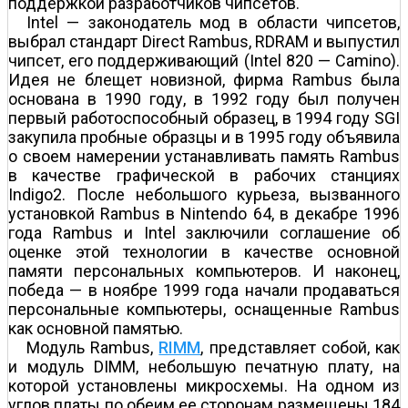
поддержкой разработчиков чипсетов.
Intel — законодатель мод в области чипсетов,
выбрал стандарт Direct Rambus, RDRAM и выпустил
чипсет, его поддерживающий (Intel 820 — Camino).
Идея не блещет новизной, фирма Rambus была
основана в 1990 году, в 1992 году был получен
первый работоспособный образец, в 1994 году SGI
закупила пробные образцы и в 1995 году объявила
о своем намерении устанавливать память Rambus
в качестве графической в рабочих станциях
Indigo2. После небольшого курьеза, вызванного
установкой Rambus в Nintendo 64, в декабре 1996
года Rambus и Intel заключили соглашение об
оценке этой технологии в качестве основной
памяти персональных компьютеров. И наконец,
победа — в ноябре 1999 года начали продаваться
персональные компьютеры, оснащенные Rambus
как основной памятью.
Модуль Rambus,
RIMM
, представляет собой, как
и модуль DIMM, небольшую печатную плату, на
которой установлены микросхемы. На одном из
углов платы по обеим ее сторонам размещены 184