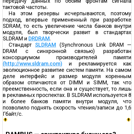
передачу данных по обоим фронтам сигнала
тактовой частоты.
На этом резервы исчерпываются, поэтому
подход, впервые примененный при разработке
SDRAM, то есть увеличение числа банков внутри
модуля, был творчески развит в стандартах
SLDRAM и
DRDRAM
.
Стандарт
SLDRAM
(Synchronous Link DRAM —
DRAM с синхронной связью) разработан
консорциумом производителей памяти
(http://www.sldram.com)
и рекламируется как
эволюционное развитие систем памяти. На самом
деле интерфейс и размер модуля коренным
образом отличаются от DIMM и SIMM, так что
преемственность, если она и существует, то лишь
в рекламных проспектах. В SLDRAM используется 8
и более банков памяти внутри модуля, что
позволило поднять скорость чтения/записи до 1,6
Гбайт/с.