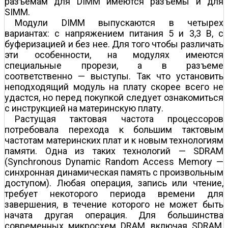
разъемам для DIMM имеются разъемы и для
SIMM.
Модули DIMM выпускаются в четырех
вариантах: с напряжением питания 5 и 3,3 В, с
буферизацией и без нее. Для того чтобы различать
эти особенности, на модулях имеются
специальные прорези, а в разъеме
соответственно — выступы. Так что установить
неподходящий модуль на плату скорее всего не
удастся, но перед покупкой следует ознакомиться
с инструкцией на материнскую плату.
Растущая тактовая частота процессоров
потребовала перехода к большим тактовым
частотам материнских плат и к новым технологиям
памяти. Одна из таких технологий — SDRAM
(Synchronous Dynamic Random Access Memory —
cинхронная динамическая память с произвольным
доступом). Любая операция, запись или чтение,
требует некоторого периода времени для
завершения, в течение которого не может быть
начата другая операция. Для большинства
современных микросхем DRAM, включая SDRAM,