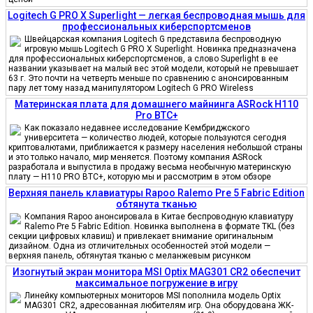
Logitech G PRO X Superlight — легкая беспроводная мышь для
профессиональных киберспортсменов
Швейцарская компания Logitech G представила беспроводную
игровую мышь Logitech G PRO X Superlight. Новинка предназначена
для профессиональных киберспортсменов, а слово Superlight в ее
названии указывает на малый вес этой модели, который не превышает
63 г. Это почти на четверть меньше по сравнению с анонсированным
пару лет тому назад манипулятором Logitech G PRO Wireless
Материнская плата для домашнего майнинга ASRock H110
Pro BTC+
Как показало недавнее исследование Кембриджского
университета — количество людей, которые пользуются сегодня
криптовалютами, приближается к размеру населения небольшой страны
и это только начало, мир меняется. Поэтому компания ASRock
разработала и выпустила в продажу весьма необычную материнскую
плату — H110 PRO BTC+, которую мы и рассмотрим в этом обзоре
Верхняя панель клавиатуры Rapoo Ralemo Pre 5 Fabric Edition
обтянута тканью
Компания Rapoo анонсировала в Китае беспроводную клавиатуру
Ralemo Pre 5 Fabric Edition. Новинка выполнена в формате TKL (без
секции цифровых клавиш) и привлекает внимание оригинальным
дизайном. Одна из отличительных особенностей этой модели —
верхняя панель, обтянутая тканью с меланжевым рисунком
Изогнутый экран монитора MSI Optix MAG301 CR2 обеспечит
максимальное погружение в игру
Линейку компьютерных мониторов MSI пополнила модель Optix
MAG301 CR2, адресованная любителям игр. Она оборудована ЖК-