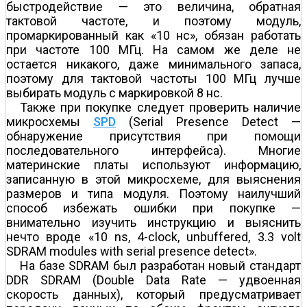
быстродействие — это величина, обратная
тактовой частоте, и поэтому модуль,
промаркированный как «10 нс», обязан работать
при частоте 100 МГц. На самом же деле не
остается никакого, даже минимального запаса,
поэтому для тактовой частоты 100 МГц лучше
выбирать модуль с маркировкой 8 нс.
Также при покупке следует проверить наличие
микросхемы
SPD
(Serial Presence Detect —
обнаружение присутствия при помощи
последовательного интерфейса). Многие
материнские платы используют информацию,
записанную в этой микросхеме, для выяснения
размеров и типа модуля. Поэтому наилучший
способ избежать ошибки при покупке —
внимательно изучить инструкцию и выяснить
нечто вроде «10 ns, 4-clock, unbuffered, 3.3 volt
SDRAM modules with serial presence detect».
На базе SDRAM был разработан новый стандарт
DDR SDRAM (Double Data Rate — удвоенная
скорость данных), который предусматривает