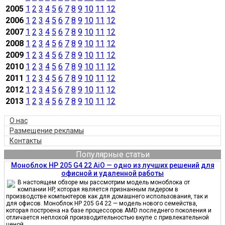
2005
1
2
3
4
5
6
7
8
9
10
11
12
2006
1
2
3
4
5
6
7
8
9
10
11
12
2007
1
2
3
4
5
6
7
8
9
10
11
12
2008
1
2
3
4
5
6
7
8
9
10
11
12
2009
1
2
3
4
5
6
7
8
9
10
11
12
2010
1
2
3
4
5
6
7
8
9
10
11
12
2011
1
2
3
4
5
6
7
8
9
10
11
12
2012
1
2
3
4
5
6
7
8
9
10
11
12
2013
1
2
3
4
5
6
7
8
9
10
11
12
О нас
Размещение рекламы
Контакты
Популярные статьи
Моноблок HP 205 G4 22 AiO — одно из лучших решений для
офисной и удаленной работы
В настоящем обзоре мы рассмотрим модель моноблока от
компании HP, которая является признанным лидером в
производстве компьютеров как для домашнего использования, так и
для офисов. Моноблок HP 205 G4 22 — модель нового семейства,
которая построена на базе процессоров AMD последнего поколения и
отличается неплохой производительностью вкупе с привлекательной
ценой