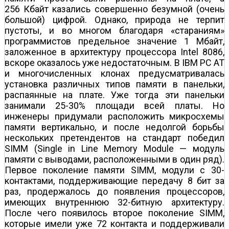
256 Кбайт казались совершенно безумной (очень
большой) цифрой. Однако, природа не терпит
пустоты, и во многом благодаря «стараниям»
программистов предельное значение 1 Мбайт,
заложенное в архитектуру процессора Intel 8086,
вскоре оказалось уже недостаточным. В IBM PC AT
и многочисленных клонах предусматривалась
установка различных типов памяти в панельки,
распаянные на плате. Уже тогда эти панельки
занимали 25-30% площади всей платы. Но
инженеры придумали расположить микросхемы
памяти вертикально, и после недолгой борьбы
нескольких претендентов на стандарт победил
SIMM (Single in Line Memory Module — модуль
памяти с выводами, расположенными в один ряд).
Первое поколение памяти SIMM, модули с 30-
контактами, поддерживающие передачу 8 бит за
раз, продержалось до появления процессоров,
имеющих внутреннюю 32-битную архитектуру.
После чего появилось второе поколение SIMM,
которые имели уже 72 контакта и поддерживали