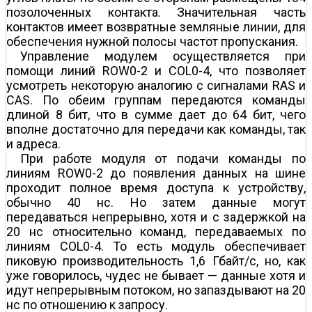
позолоченных контакта. Значительная часть
контактов имеет возвратные земляные линии, для
обеспечения нужной полосы частот пропускания.
Управление модулем осуществляется при
помощи линий ROW0-2 и COL0-4, что позволяет
усмотреть некоторую аналогию с сигналами RAS и
CAS. По обеим группам передаются команды
длиной 8 бит, что в сумме дает до 64 бит, чего
вполне достаточно для передачи как команды, так
и адреса.
При работе модуля от подачи команды по
линиям ROW0-2 до появления данных на шине
проходит полное время доступа к устройству,
обычно 40 нс. Но затем данные могут
передаваться непрерывно, хотя и с задержкой на
20 нс относительно команд, передаваемых по
линиям COL0-4. То есть модуль обеспечивает
пиковую производительность 1,6 Гбайт/с, но, как
уже говорилось, чудес не бывает — данные хотя и
идут непрерывным потоком, но запаздывают на 20
нс по отношению к запросу.