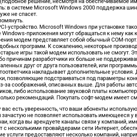
подобное решение, несмотря на обеспечиваемое им 
ль: в системе Microsoft Windows 2000 поддержка ши
уже не спасет.
помянуть.
CI-устройство. Microsoft Windows при установке тако
се Windows-приложения могут обращаться к нему как
зрения модем представляет собой обычный COM-порт
добных программ. К сожалению, некоторые производ
старые игры такой модем использовать не смогут. Эт
бо причинам разработчики их больше не поддерживаю
удаленных друг от друга пользователей, или програм
втоответчика накладывает дополнительные условия.
и, позволяющие подстраиваться под параметры кон
з-за соображений, описанных выше. Для работы ав
ков, либо использование звуковой платы компьютер
олько рекомендаций. Покупать софт-модем имеет см
 вас есть уверенность, что ваши абоненты использу
зачастую не позволяет использовать имеющееся у 
и, когда вы арендуете каналы связи у компаний, и
т с несколькими провайдерами сети Интернет, обес
ие услуги предоставляют несколько компаний, напри