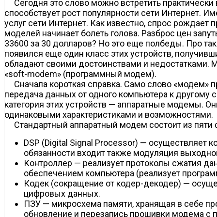
Сегодня это слово можно встретить практическ
способствует рост популярности сети Интернет. 
услуг сети Интернет. Как известно, спрос рождает
моделей начинает болеть голова. Разброс цен запут
33600 за 30 долларов? Но это еще полбеды. Про та
появился еще один класс этих устройств, получивш
обладают своими достоинствами и недостатками. М
«soft-modem» (программный модем).
Сначала короткая справка. Само слово «модем»
передача данных от одного компьютера к другому 
категория этих устройств — аппаратные модемы. Они
одинаковыми характеристиками и возможностями.
Стандартный аппаратный модем состоит из пяти ф
DSP (Digital Signal Processor) — осуществляет
обязанности входит также модуляция выходног
Контроллер — реализует протоколы сжатия да
обеспечением компьютера (реализует програм
Кодек (сокращение от кодер-декодер) — осуще
цифровых данных.
ПЗУ — микросхема памяти, хранящая в себе п
обновление и перезапись прошивки модема с п