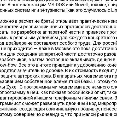
в. А вот владельцам MS-DOS или Novell, похоже, пр
нных систем или энтузиасты, как это случилось с Lin
к можно в расчет не брать) открывает практически 
ностей и реализации новых протоколов достаточно
раты по разработке аппаратной части и привязке про
ммы к реальным условиям для каждого конкретного 
 код драйвера не составляет особого труда. Для росс
не приходится — даже в Москве это пока достаточно 
сли для создания аппаратной части достаточно разов
аботчиков, а затем постоянно вкладывать деньги в 
ow-how. Все это в итоге приводит к удорожанию кон
дятся значительно дороже. В их стоимость входит 
ащита авторских прав. В аппаратных модемах эта п
ьзованием собственной элементной базы. Потому-то 
 Zyxel. С программными модемами все намного слож
рограмму в ней. Как показал российский опыт, така
 адаптированной к нашим телефонным линиям связи.
рограммист сможет развернуть двоичный код микроп
компания, создающая оригинальную прошивку, понесе
оэтому совершенно очевидно, что при малой рыночно