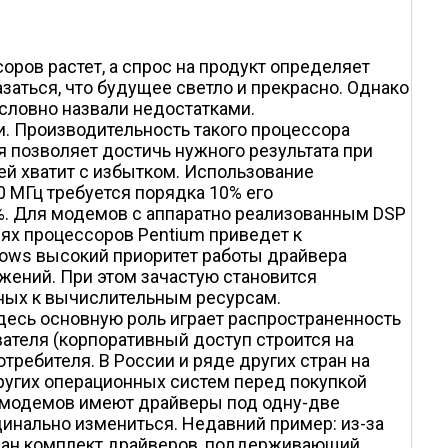
ров растет, а спрос на продукт определяет
аться, что будущее светло и прекрасно. Однако
условно назвали недостатками.
. Производительность такого процессора
ия позволяет достичь нужного результата при
лей хватит с избытком. Использование
0 МГц требуется порядка 10% его
0%. Для модемов с аппаратно реализованным DSP
ях процессоров Pentium приведет к
dows высокий приоритет работы драйвера
жений. При этом зачастую становится
ных к вычислительным ресурсам.
десь основную роль играет распространенность
вателя (корпоративный доступ строится на
требителя. В России и ряде других стран на
ругих операционных систем перед покупкой
х модемов имеют драйверы под одну-две
инально измениться. Недавний пример: из-за
писан комплект драйверов, поддерживающий