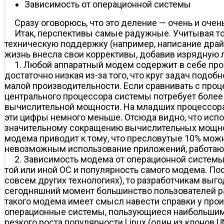
Зависимость от операционной системы
Сразу оговорюсь, что это деление — очень и оче
Итак, перспективы самые радужные. Учитывая тот
техническую поддержку (например, написание драйв
жизнь внесла свои коррективы, добавив изрядную ло
1. Любой аппаратный модем содержит в себе пр
достаточно низкая из-за того, что круг задач подо
малой производительности. Если сравнивать с проце
центрального процессора системы потребует более в
вычислительной мощности. На младших процессорах,
эти цифры немного меньше. Отсюда видно, что ис
значительному сокращению вычислительных мощност
модема приводит к тому, что пресловутые 10% мож
невозможным использование приложений, работающ
2. Зависимость модема от операционной системы
той или иной ОС и популярность самого модема. По
совсем других технологиях), то разработчикам выго
сегодняшний момент большинство пользователей ра
такого модема имеет смысл навести справки у про
операционные системы, пользующиеся наибольшим 
резкого роста популярности Linux (один из клоно