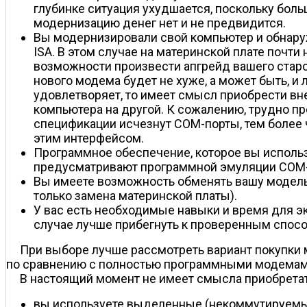
глубинке ситуация ухудшается, поскольку боль
модернизацию денег нет и не предвидится.
Вы модернизировали свой компьютер и обнаруж
ISA. В этом случае на материнской плате почт
возможности произвести апгрейд вашего старог
нового модема будет не хуже, а может быть, и 
удовлетворяет, то имеет смысл приобрести вн
компьютера на другой. К сожалению, трудно 
спецификации исчезнут COM-порты, тем более 
этим интерфейсом.
Программное обеспечение, которое вы использ
предусматривают программной эмуляции COM-п
Вы имеете возможность обменять вашу модель 
только замена материнской платы).
У вас есть необходимые навыки и время для э
случае лучше прибегнуть к проверенным спос
При выборе лучше рассмотреть вариант покупки 
по сравнению с полностью программными модемам
В настоящий момент не имеет смысла приобрета
вы используете выделенные (некоммутируемые