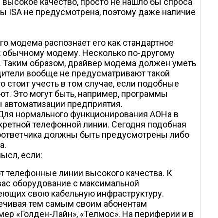
высокое качество, просто не нашло бы спроса
ны ISA не предусмотрена, поэтому даже наличие
го модема распознает его как стандартное
 к обычному модему. Несколько по-другому
. Таким образом, драйвер модема должен уметь
ители вообще не предусматривают такой
о стоит учесть в том случае, если подобные
т. Это могут быть, например, программы
мы автоматизации предприятия.
 Для нормального функционирования АОНа в
кретной телефонной линии. Сегодня подобная
тоответчика должны быть предусмотрены либо
а.
ысл, если:
ют телефонные линии высокого качества. К
вас оборудование с максимальной
меющих свою кабельную инфраструктуру.
печивая тем самым своим абонентам
мер «Голден-Лайн», «Телмос». На периферии и в