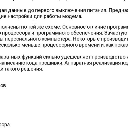
щая данные до первого выключения питания. Предна
щие настройки для работы модема.
нены по той же схеме. Основное отличие программн
о процессора и программного обеспечения. Зачастую 
ы персонального компьютера. Некоторые производит
есколько меньше процессорного времени и, как пока
аратных функций сильно удешевляет производство и,
 написанию кода прошивки. Аппаратная реализация ко
и такого решения.
лов
сора