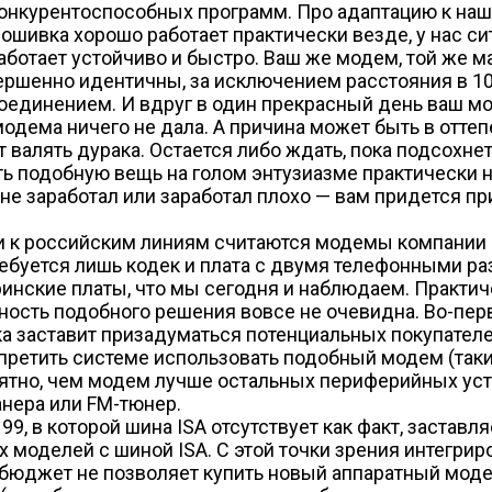
конкурентоспособных программ. Про адаптацию к наш
прошивка хорошо работает практически везде, у нас с
ботает устойчиво и быстро. Ваш же модем, той же ма
ершенно идентичны, за исключением расстояния в 1
динением. И вдруг в один прекрасный день ваш мод
 модема ничего не дала. А причина может быть в отт
валять дурака. Остается либо ждать, пока подсохнет
ть подобную вещь на голом энтузиазме практически 
с не заработал или заработал плохо — вам придется п
 к российским линиям считаются модемы компании I
ребуется лишь кодек и плата с двумя телефонными р
инские платы, что мы сегодня и наблюдаем. Практи
ость подобного решения вовсе не очевидна. Во-перв
ка заставит призадуматься потенциальных покупател
претить системе использовать подобный модем (такие
онятно, чем модем лучше остальных периферийных ус
анера или FM-тюнер.
99, в которой шина ISA отсутствует как факт, заста
х моделей с шиной ISA. С этой точки зрения интегр
юджет не позволяет купить новый аппаратный модем