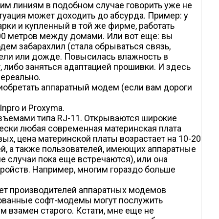
им линиям в подобном случае говорить уже не
итуация может доходить до абсурда. Пример: у
рки и купленный в той же фирме, работать
00 метров между домами. Или вот еще: вы
ем забарахлил (стала обрываться связь,
епели или дожде. Повысилась влажность в
, либо заняться адаптацией прошивки. И здесь
нереально.
риобретать аппаратный модем (если вам дороги
npro и Proxyma.
азъемами типа RJ-11. Открываются широкие
чески любая современная материнская плата
ых, цена материнской платы возрастает на 10-20
ей, а также пользователей, имеющих аппаратные
 случаи пока еще встречаются), или она
тройств. Например, многим гораздо больше
вляет производителей аппаратных модемов
ированные софт-модемы могут послужить
 взамен старого. Кстати, мне еще не