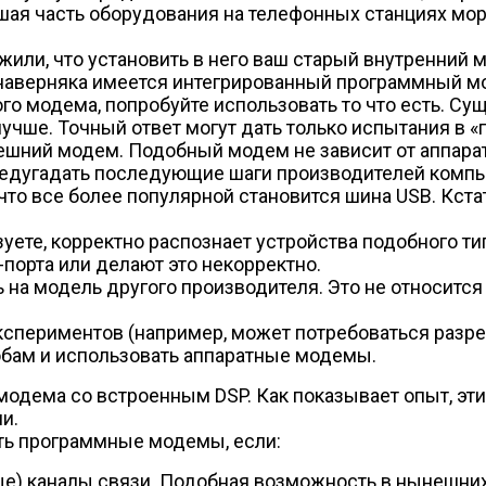
шая часть оборудования на телефонных станциях мора
или, что установить в него ваш старый внутренний 
и наверняка имеется интегрированный программный м
о модема, попробуйте использовать то что есть. Сущ
лучше. Точный ответ могут дать только испытания в «
ешний модем. Подобный модем не зависит от аппарат
предугадать последующие шаги производителей компь
что все более популярной становится шина USB. Кст
уете, корректно распознает устройства подобного ти
орта или делают это некорректно.
на модель другого производителя. Это не относится
кспериментов (например, может потребоваться разр
обам и использовать аппаратные модемы.
модема со встроенным DSP. Как показывает опыт, э
и.
ть программные модемы, если:
) каналы связи. Подобная возможность в нынешних