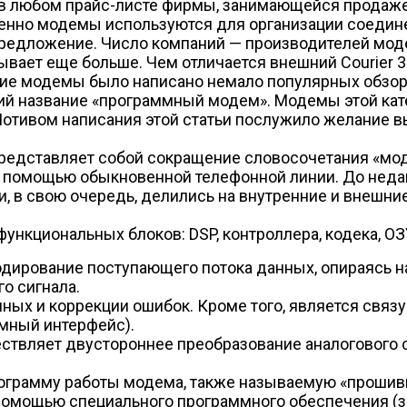
и в любом прайс-листе фирмы, занимающейся продаже
Именно модемы используются для организации соед
 предложение. Число компаний — производителей моде
ывает еще больше. Чем отличается внешний Courier 3
кие модемы было написано немало популярных обзоро
ий название «программный модем». Модемы этой кате
отивом написания этой статьи послужило желание вы
 представляет собой сокращение словосочетания «м
с помощью обыкновенной телефонной линии. До неда
, в свою очередь, делились на внутренние и внешние
ункциональных блоков: DSP, контроллера, кодека, ОЗ
 кодирование поступающего потока данных, опираясь 
о сигнала.
нных и коррекции ошибок. Кроме того, является с
мный интерфейс).
ствляет двустороннее преобразование аналогового си
рограмму работы модема, также называемую «проши
омощью специального программного обеспечения (за 