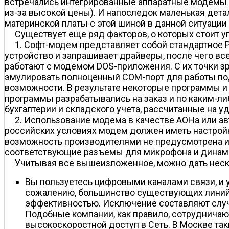
встречались интегрированные аппаратные модемы (
из-за высокой цены). И напоследок маленькая дета
материнской платы с этой шиной в данной ситуации 
Существует еще ряд факторов, о которых стоит у
1. Софт-модем представляет собой стандартное P
устройство и запрашивает драйверы, после чего в
работают с модемом DOS-приложения. С их точки 
эмулировать полноценный COM-порт для работы по
возможности. В результате некоторые программы и 
программы разрабатывались на заказ и по каким-ли
бухгалтерии и складского учета, рассчитанные на 
2. Использование модема в качестве АОНа или а
российских условиях модем должен иметь настройк
возможность производителями не предусмотрена и
соответствующие разъемы для микрофона и динами
Учитывая все вышеизложенное, можно дать неск
Вы пользуетесь цифровыми каналами связи, и у
сожалению, большинство существующих линий 
эффективностью. Исключение составляют случа
Подобные компании, как правило, сотрудничаю
высокоскоростной доступ в Сеть. В Москве так