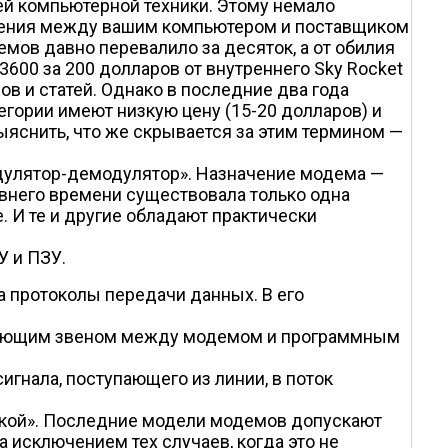
й компьютерной техники. Этому немало
инения между вашим компьютером и поставщиком
мов давно перевалило за десяток, а от обилия
3600 за 200 долларов от внутреннего Sky Rocket
в и статей. Однако в последние два года
гории имеют низкую цену (15-20 долларов) и
яснить, что же скрывается за этим термином —
одулятор-демодулятор». Назначение модема —
внего времени существовала только одна
. И те и другие обладают практически
У и ПЗУ.
на протоколы передачи данных. В его
вязующим звеном между модемом и программным
гнала, поступающего из линии, в поток
вкой». Последние модели модемов допускают
исключением тех случаев, когда это не