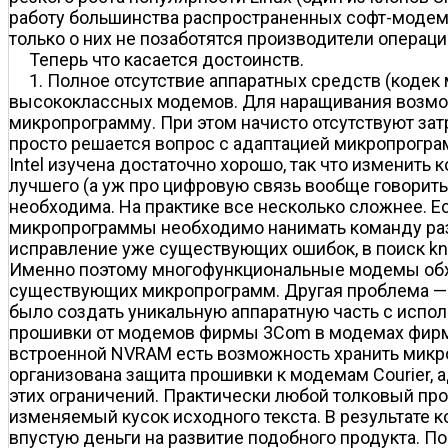
работу большинства распространенных софт-модемо
только о них не позаботятся производители операцио
Теперь что касается достоинств.
1. Полное отсутствие аппаратных средств (коде
высококлассных модемов. Для наращивания возмож
микропрограмму. При этом начисто отсутствуют зат
просто решается вопрос с адаптацией микропрогра
Intel изучена достаточно хорошо, так что изменить
лучшего (а уж про цифровую связь вообще говорить 
необходима. На практике все несколько сложнее. Е
микропрограммы необходимо нанимать команду разр
исправление уже существующих ошибок, в поиск kn
Именно поэтому многофункциональные модемы обхо
существующих микропрограмм. Другая проблема — з
было создать уникальную аппаратную часть с испол
прошивки от модемов фирмы 3Com в модемах фирмы
встроенной NVRAM есть возможность хранить микроп
организована защита прошивки к модемам Courier,
этих ограничений. Практически любой толковый п
изменяемый кусок исходного текста. В результате 
впустую деньги на развитие подобного продукта. П