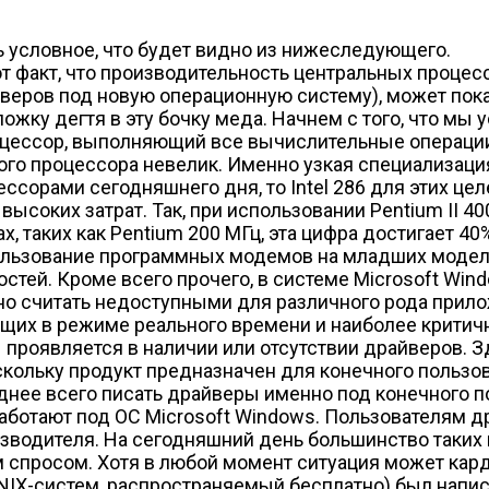
нь условное, что будет видно из нижеследующего.
 факт, что производительность центральных процессо
еров под новую операционную систему), может показ
жку дегтя в эту бочку меда. Начнем с того, что мы 
оцессор, выполняющий все вычислительные операции
бного процессора невелик. Именно узкая специализац
ссорами сегодняшнего дня, то Intel 286 для этих це
ысоких затрат. Так, при использовании Pentium II 40
 таких как Pentium 200 МГц, эта цифра достигает 4
пользование программных модемов на младших модел
ей. Кроме всего прочего, в системе Microsoft Win
но считать недоступными для различного рода прило
их в режиме реального времени и наиболее критич
 проявляется в наличии или отсутствии драйверов. З
скольку продукт предназначен для конечного пользо
днее всего писать драйверы именно под конечного по
ботают под ОС Microsoft Windows. Пользователям д
изводителя. На сегодняшний день большинство таки
спросом. Хотя в любой момент ситуация может кард
в UNIX-систем, распространяемый бесплатно) был на