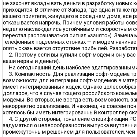
не захочет вкладывать деньги в разработку новых 
приходится. В отличие от Запада, где одна и та же 
вашего приятеля, живущего в соседнем доме, все ра
отказывается напрочь. Причем условия работы сов
неделю наслаждались устойчивым и скоростным сое
перестал распознаваться сигнал «занято»). Замена
телефонных подземных стояках — и модем начинает 
опять сказывается отсутствие прибылей. Разработа
2. Поэтому если вы купили софт-модем и он у ва
ваши нервы и деньги).
На сегодняшний день наиболее адаптированными
3. Компактность. Для реализации софт-модема т
возможности для интеграции софт-модемов в матер
имеет интегрированный кодек. Однако целесообразн
долларов, что в случае тощего российского кошель
модемы. Во-вторых, не всегда есть возможность за
некорректно реализована. И наконец, не совсем п
хотелось бы иметь интегрированный контроллер ск
4. С другой стороны, появление спецификации PC 
задуматься о целесообразности выпуска внутренни
промежуточным решением для пользователей, чей б