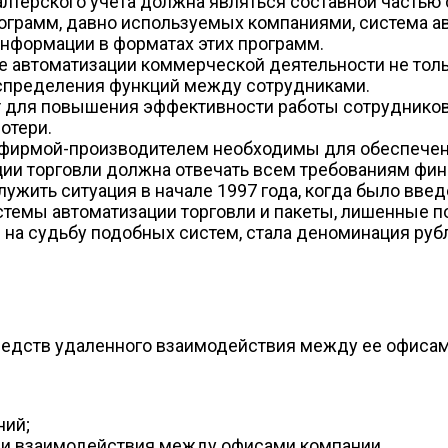
алтерского учета должна являться составной частью
рограмм, давно используемых компаниями, система а
нформации в форматах этих программ.
е автоматизации коммерческой деятельности не тол
распределения функций между сотрудниками.
 для повышения эффективности работы сотрудников 
отери.
 фирмой-производителем необходимы для обеспечен
ии торговли должна отвечать всем требованиям фина
ужить ситуация в начале 1997 года, когда было вве
темы автоматизации торговли и пакеты, лишенные п
на судьбу подобных систем, стала деноминация руб
едств удаленного взаимодействия между ее офисами
ний;
а и взаимодействия между офисами компании.