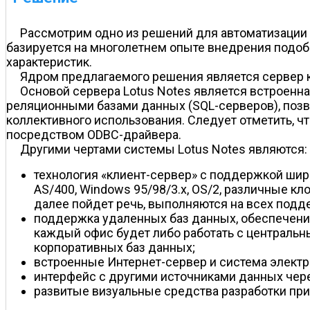
Рассмотрим одно из решений для автоматизации
базируется на многолетнем опыте внедрения подобн
характеристик.
Ядром предлагаемого решения является сервер к
Основой сервера Lotus Notes является встроенна
реляционными базами данных (SQL-серверов), позв
коллективного использования. Следует отметить, чт
посредством ODBC-драйвера.
Другими чертами системы Lotus Notes являются:
технология «клиент-сервер» с поддержкой широ
AS/400, Windows 95/98/3.x, OS/2, различные кл
далее пойдет речь, выполняются на всех под
поддержка удаленных баз данных, обеспечение
каждый офис будет либо работать с центральн
корпоративных баз данных;
встроенные Интернет-сервер и система электр
интерфейс с другими источниками данных чер
развитые визуальные средства разработки пр