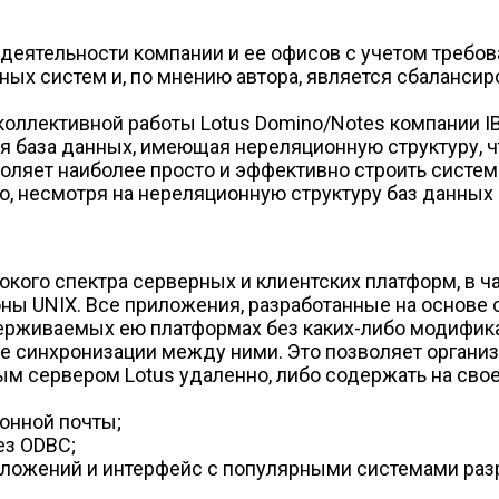
 деятельности компании и ее офисов с учетом треб
ых систем и, по мнению автора, является сбалансир
оллективной работы Lotus Domino/Notes компании IB
я база данных, имеющая нереляционную структуру, чт
оляет наиболее просто и эффективно строить систем
о, несмотря на нереляционную структуру баз данных 
кого спектра серверных и клиентских платформ, в ча
оны UNIX. Все приложения, разработанные на основе с
держиваемых ею платформах без каких-либо модифик
 синхронизации между ними. Это позволяет организо
ым сервером Lotus удаленно, либо содержать на сво
онной почты;
ез ODBC;
иложений и интерфейс с популярными системами раз