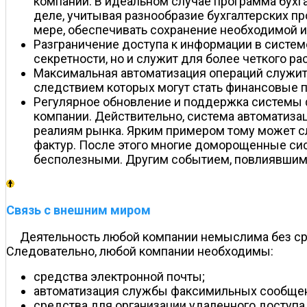
компании. В идеальном случае программа бухг
деле, учитывая разнообразие бухгалтерских п
мере, обеспечивать сохранение необходимой и
Разграничение доступа к информации в систем
секретности, но и служит для более четкого 
Максимальная автоматизация операций служит
следствием которых могут стать финансовые п
Регулярное обновление и поддержка системы
компании. Действительно, система автоматизац
реалиям рынка. Ярким примером тому может сл
фактур. После этого многие доморощенные сис
бесполезными. Другим событием, повлиявшим 
Связь с внешним миром
Деятельность любой компании немыслима без ср
Следовательно, любой компании необходимы:
средства электронной почты;
автоматизация службы факсимильных сообще
средства для организации удаленного доступ