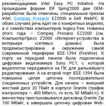
рекомендациями Intel Easy PC Initiative. На
прошедшем форуме IDF Sping’2000 две OEM-
разработки были отмечены специальным призом
Intel:
Compaq Presario
EZ2000 и Dell WebPC. В
обоих случаях речь идет не о конкретных моделях,
а о семействах компьютеров legacy-free. Новинка
этого года — Compaq Presario EZ2200 (см.
КомпьютерПресс 2’2000 «Интернет-устройства в
интерьере «сетевых домов») была
продемонстрирована в окружении самой
современной периферии IEEE-1394 (FireWire). К
порту на передней панели была подключена
цифровая видеокамера Sony PC1, с которой
видеопоток передавался на ПК для дальнейшего
редактирования. А на второй порт IEEE-1394 была
повешена целая цепочка последовательно
соединенных устройств. Для начала — внешний
жесткий диск 20 Гбайт в корпусе Granite (трафик
контроллера — 400 Мбит/с, то есть 50 Мбайт/с). К
винчестеру пристыковывался дисковод Granite Zip
100 Мбайт, а завершала цепочку цифровая Web-