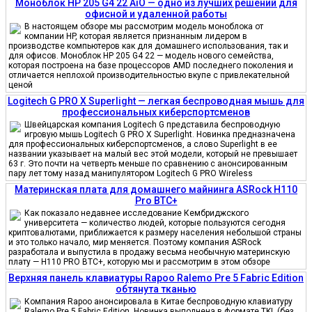
Моноблок HP 205 G4 22 AiO — одно из лучших решений для
офисной и удаленной работы
В настоящем обзоре мы рассмотрим модель моноблока от
компании HP, которая является признанным лидером в
производстве компьютеров как для домашнего использования, так и
для офисов. Моноблок HP 205 G4 22 — модель нового семейства,
которая построена на базе процессоров AMD последнего поколения и
отличается неплохой производительностью вкупе с привлекательной
ценой
Logitech G PRO X Superlight — легкая беспроводная мышь для
профессиональных киберспортсменов
Швейцарская компания Logitech G представила беспроводную
игровую мышь Logitech G PRO X Superlight. Новинка предназначена
для профессиональных киберспортсменов, а слово Superlight в ее
названии указывает на малый вес этой модели, который не превышает
63 г. Это почти на четверть меньше по сравнению с анонсированным
пару лет тому назад манипулятором Logitech G PRO Wireless
Материнская плата для домашнего майнинга ASRock H110
Pro BTC+
Как показало недавнее исследование Кембриджского
университета — количество людей, которые пользуются сегодня
криптовалютами, приближается к размеру населения небольшой страны
и это только начало, мир меняется. Поэтому компания ASRock
разработала и выпустила в продажу весьма необычную материнскую
плату — H110 PRO BTC+, которую мы и рассмотрим в этом обзоре
Верхняя панель клавиатуры Rapoo Ralemo Pre 5 Fabric Edition
обтянута тканью
Компания Rapoo анонсировала в Китае беспроводную клавиатуру
Ralemo Pre 5 Fabric Edition. Новинка выполнена в формате TKL (без