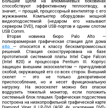
Большие щели на алюминиевых боковинах
способствуют эффективному теплоотводу, а
значит, — прощай, процессорный вентилятор с его
жужжанием. Компьютер оборудован мощной
видеоподсистемой (недаром его называют
сервером DVD), парой USB-портов и одним слотом
USB Comm.
Вторая новинка бюро Palo Alto —
полноразмерная графическая станция для дома
eXo
— относится к классу бескомпромиссных
решений. Станция сконструирована на базе
прототипной системной платы Intel Cape Falcon
(Intel 820) и процессора Pentium III. Корпус
защищен внешним экзоскелетом — причудливой
скобой, окружающей его со всех сторон. Внешний
скелет — это не только декоративное
приспособление, но и несет функциональную
нагрузку. На экзоскелет можно без опаски
водрузить тяжелый монитор, если положить
системный блок плашмя. Графическая подсистема
построена на низкопрофильной графической карте
Diamond Viper II LP-DVI (AGP 4x, ускорение DVD-