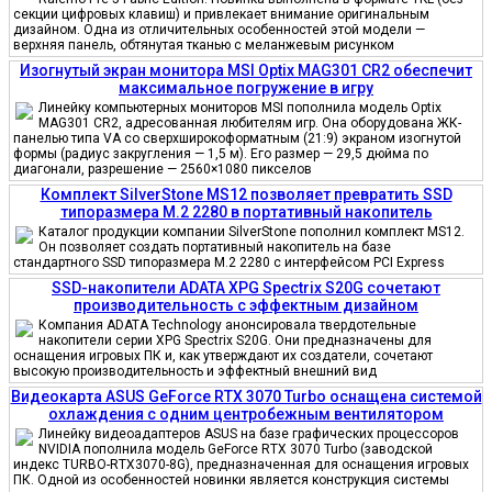
секции цифровых клавиш) и привлекает внимание оригинальным
дизайном. Одна из отличительных особенностей этой модели —
верхняя панель, обтянутая тканью с меланжевым рисунком
Изогнутый экран монитора MSI Optix MAG301 CR2 обеспечит
максимальное погружение в игру
Линейку компьютерных мониторов MSI пополнила модель Optix
MAG301 CR2, адресованная любителям игр. Она оборудована ЖК-
панелью типа VA со сверхширокоформатным (21:9) экраном изогнутой
формы (радиус закругления — 1,5 м). Его размер — 29,5 дюйма по
диагонали, разрешение — 2560×1080 пикселов
Комплект SilverStone MS12 позволяет превратить SSD
типоразмера M.2 2280 в портативный накопитель
Каталог продукции компании SilverStone пополнил комплект MS12.
Он позволяет создать портативный накопитель на базе
стандартного SSD типоразмера M.2 2280 с интерфейсом PCI Express
SSD-накопители ADATA XPG Spectrix S20G сочетают
производительность с эффектным дизайном
Компания ADATA Technology анонсировала твердотельные
накопители серии XPG Spectrix S20G. Они предназначены для
оснащения игровых ПК и, как утверждают их создатели, сочетают
высокую производительность и эффектный внешний вид
Видеокарта ASUS GeForce RTX 3070 Turbo оснащена системой
охлаждения с одним центробежным вентилятором
Линейку видеоадаптеров ASUS на базе графических процессоров
NVIDIA пополнила модель GeForce RTX 3070 Turbo (заводской
индекс TURBO-RTX3070-8G), предназначенная для оснащения игровых
ПК. Одной из особенностей новинки является конструкция системы