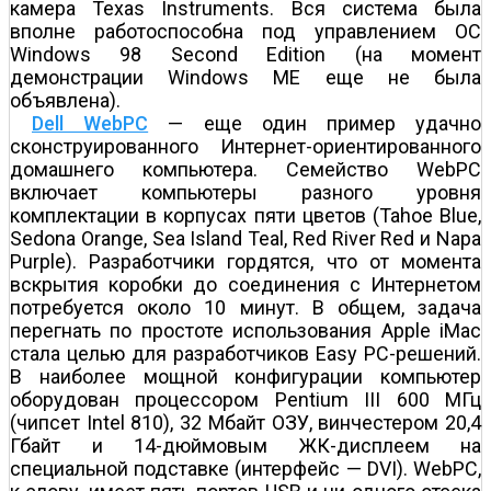
камера Texas Instruments. Вся система была
вполне работоспособна под управлением OC
Windows 98 Second Edition (на момент
демонстрации Windows ME еще не была
объявлена).
Dell WebPC
— еще один пример удачно
сконструированного Интернет-ориентированного
домашнего компьютера. Семейство WebPC
включает компьютеры разного уровня
комплектации в корпусах пяти цветов (Tahoe Blue,
Sedona Orange, Sea Island Teal, Red River Red и Napa
Purple). Разработчики гордятся, что от момента
вскрытия коробки до соединения с Интернетом
потребуется около 10 минут. В общем, задача
перегнать по простоте использования Apple iMac
стала целью для разработчиков Easy PC-решений.
В наиболее мощной конфигурации компьютер
оборудован процессором Pentium III 600 МГц
(чипсет Intel 810), 32 Мбайт ОЗУ, винчестером 20,4
Гбайт и 14-дюймовым ЖК-дисплеем на
специальной подставке (интерфейс — DVI). WebPC,