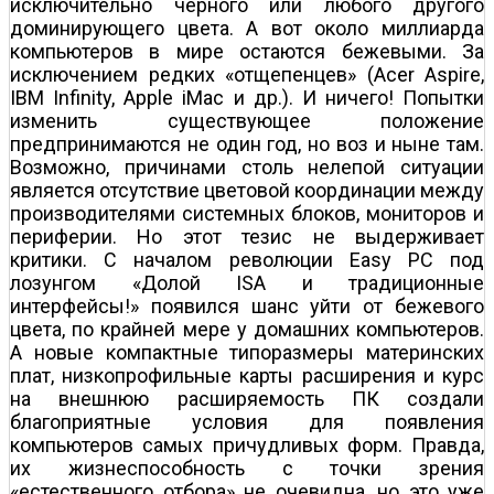
исключительно черного или любого другого
доминирующего цвета. А вот около миллиарда
компьютеров в мире остаются бежевыми. За
исключением редких «отщепенцев» (Acer Aspire,
IBM Infinity, Apple iMac и др.). И ничего! Попытки
изменить существующее положение
предпринимаются не один год, но воз и ныне там.
Возможно, причинами столь нелепой ситуации
является отсутствие цветовой координации между
производителями системных блоков, мониторов и
периферии. Но этот тезис не выдерживает
критики. С началом революции Easy PC под
лозунгом «Долой ISA и традиционные
интерфейсы!» появился шанс уйти от бежевого
цвета, по крайней мере у домашних компьютеров.
А новые компактные типоразмеры материнских
плат, низкопрофильные карты расширения и курс
на внешнюю расширяемость ПК создали
благоприятные условия для появления
компьютеров самых причудливых форм. Правда,
их жизнеспособность с точки зрения
«естественного отбора» не очевидна, но это уже