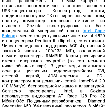
шины расположены на самом корпусе, а
остальные сосредоточены в составе внешнего
USB-концентратора. Концентратор, кстати,
соединен с корпусом ПК гофрированным шлангом,
поэтому компьютер отдаленно смахивает на
пылесос. Gozinta сконструирован на базе
концептуальной материнской платы
Intel Cape
Falcon
с менее концептуальным чипсетом Intel 820
и процессором Pentium III (flip-chip, естественно).
Чипсет определяет поддержку AGP 4x, внешней
тактовой частоты 100/133 МГц, оперативной
памяти архитектуры RAMBUS. Карты расширения
имеют типоразмер low-profile (то есть немного
ниже обычных карт). В духе моды компьютер
оснащен цифровым видеоинтерфейсом DVI,
сетевой картой, ADSL-модемом и PCI-
контроллером для домашних сетей HomePNA 2.0
(10 Мбит/с), беспроводной мышью и клавиатурой.
Согласно пресс-релизу Intel, в Gozinta
используется видеокарта ATI Rage 128 Pro, 32
Мбайт ОЗУ. По данным разработчиков — Diamond
Speedstar A50 (64-разрядный процессор, 8 Мбайт