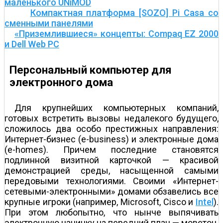
маленького UNiMOD
Компактная платформа [SOZO] Pi Casa со
сменными панелями
«Приземлившиеся» концепты: Compaq EZ 2000
и Dell Web PC
Персональный компьютер для
электронного дома
Для крупнейших компьютерных компаний,
готовых встретить вызовы недалекого будущего,
сложилось два особо престижных направления:
Интернет-бизнес (e-business) и электронные дома
(e-homes). Причем последние становятся
подлинной визитной карточкой — красивой
демонстрацией среды, насыщенной самыми
передовыми технологиями. Своими «Интернет-
сетевыми-электронными» домами обзавелись все
крупные игроки (например, Microsoft, Cisco и
Intel
).
При этом любопытно, что нынче выпячивать
электронную начинку на передний план — моветон.