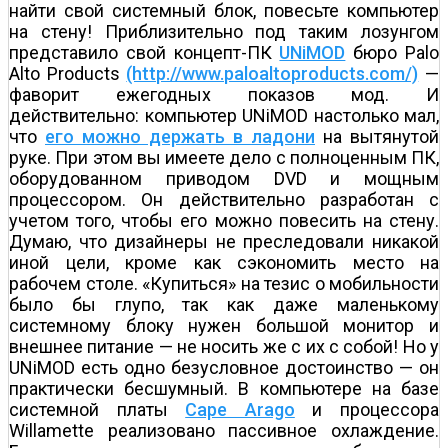
найти свой системный блок, повесьте компьютер
на стену! Приблизительно под таким лозунгом
представило свой концепт-ПК
UNiMOD
бюро Palo
Alto Products
(http://www.paloaltoproducts.com/)
—
фаворит ежегодных показов мод. И
действительно: компьютер UNiMOD настолько мал,
что
его можно держать в ладони
на вытянутой
руке. При этом вы имеете дело с полноценным ПК,
оборудованном приводом DVD и мощным
процессором. Он действительно разработан с
учетом того, чтобы его можно повесить на стену.
Думаю, что дизайнеры не преследовали никакой
иной цели, кроме как сэкономить место на
рабочем столе. «Купиться» на тезис о мобильности
было бы глупо, так как даже маленькому
системному блоку нужен большой монитор и
внешнее питание — не носить же с их с собой! Но у
UNiMOD есть одно безусловное достоинство — он
практически бесшумный. В компьютере на базе
системной платы
Cape Arago
и процессора
Willamette реализовано пассивное охлаждение.