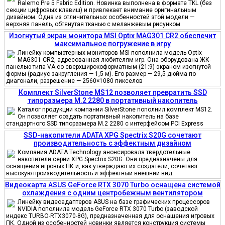
Ralemo Pre 5 Fabric Edition. Новинка выполнена в формате TKL (без
секции цифровых клавиш) и привлекает внимание оригинальным
дизайном. Одна из отличительных особенностей этой модели —
верхняя панель, обтянутая тканью с меланжевым рисунком
Изогнутый экран монитора MSI Optix MAG301 CR2 обеспечит
максимальное погружение в игру
Линейку компьютерных мониторов MSI пополнила модель Optix
MAG301 CR2, адресованная любителям игр. Она оборудована ЖК-
панелью типа VA со сверхширокоформатным (21:9) экраном изогнутой
формы (радиус закругления — 1,5 м). Его размер — 29,5 дюйма по
диагонали, разрешение — 2560×1080 пикселов
Комплект SilverStone MS12 позволяет превратить SSD
типоразмера M.2 2280 в портативный накопитель
Каталог продукции компании SilverStone пополнил комплект MS12.
Он позволяет создать портативный накопитель на базе
стандартного SSD типоразмера M.2 2280 с интерфейсом PCI Express
SSD-накопители ADATA XPG Spectrix S20G сочетают
производительность с эффектным дизайном
Компания ADATA Technology анонсировала твердотельные
накопители серии XPG Spectrix S20G. Они предназначены для
оснащения игровых ПК и, как утверждают их создатели, сочетают
высокую производительность и эффектный внешний вид
Видеокарта ASUS GeForce RTX 3070 Turbo оснащена системой
охлаждения с одним центробежным вентилятором
Линейку видеоадаптеров ASUS на базе графических процессоров
NVIDIA пополнила модель GeForce RTX 3070 Turbo (заводской
индекс TURBO-RTX3070-8G), предназначенная для оснащения игровых
ПК. Одной из особенностей новинки является конструкция системы