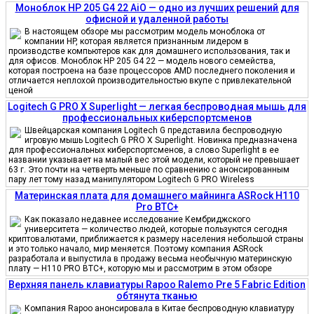
Моноблок HP 205 G4 22 AiO — одно из лучших решений для
офисной и удаленной работы
В настоящем обзоре мы рассмотрим модель моноблока от
компании HP, которая является признанным лидером в
производстве компьютеров как для домашнего использования, так и
для офисов. Моноблок HP 205 G4 22 — модель нового семейства,
которая построена на базе процессоров AMD последнего поколения и
отличается неплохой производительностью вкупе с привлекательной
ценой
Logitech G PRO X Superlight — легкая беспроводная мышь для
профессиональных киберспортсменов
Швейцарская компания Logitech G представила беспроводную
игровую мышь Logitech G PRO X Superlight. Новинка предназначена
для профессиональных киберспортсменов, а слово Superlight в ее
названии указывает на малый вес этой модели, который не превышает
63 г. Это почти на четверть меньше по сравнению с анонсированным
пару лет тому назад манипулятором Logitech G PRO Wireless
Материнская плата для домашнего майнинга ASRock H110
Pro BTC+
Как показало недавнее исследование Кембриджского
университета — количество людей, которые пользуются сегодня
криптовалютами, приближается к размеру населения небольшой страны
и это только начало, мир меняется. Поэтому компания ASRock
разработала и выпустила в продажу весьма необычную материнскую
плату — H110 PRO BTC+, которую мы и рассмотрим в этом обзоре
Верхняя панель клавиатуры Rapoo Ralemo Pre 5 Fabric Edition
обтянута тканью
Компания Rapoo анонсировала в Китае беспроводную клавиатуру