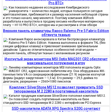
Pro BTC+
Как показало недавнее исследование Кембриджского
университета — количество людей, которые пользуются сегодня
криптовалютами, приближается к размеру населения небольшой страны
и это только начало, мир меняется. Поэтому компания ASRock
разработала и выпустила в продажу весьма необычную материнскую
плату — H110 PRO BTC+, которую мы и рассмотрим в этом обзоре
Верхняя панель клавиатуры Rapoo Ralemo Pre 5 Fabric Edition
обтянута тканью
Компания Rapoo анонсировала в Китае беспроводную клавиатуру
Ralemo Pre 5 Fabric Edition. Новинка выполнена в формате TKL (без
секции цифровых клавиш) и привлекает внимание оригинальным
дизайном. Одна из отличительных особенностей этой модели —
верхняя панель, обтянутая тканью с меланжевым рисунком
Изогнутый экран монитора MSI Optix MAG301 CR2 обеспечит
максимальное погружение в игру
Линейку компьютерных мониторов MSI пополнила модель Optix
MAG301 CR2, адресованная любителям игр. Она оборудована ЖК-
панелью типа VA со сверхширокоформатным (21:9) экраном изогнутой
формы (радиус закругления — 1,5 м). Его размер — 29,5 дюйма по
диагонали, разрешение — 2560×1080 пикселов
Комплект SilverStone MS12 позволяет превратить SSD
типоразмера M.2 2280 в портативный накопитель
Каталог продукции компании SilverStone пополнил комплект MS12.
Он позволяет создать портативный накопитель на базе
стандартного SSD типоразмера M.2 2280 с интерфейсом PCI Express
SSD-накопители ADATA XPG Spectrix S20G сочетают