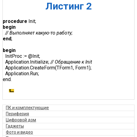
Листинг 2
procedure
begin
  // Выполняет какую-то работу; 
end
; 

begin
  InitProc := @Init; 

  Application.Initialize; 
// 
Обращение 
к Init
  Application.CreateForm(TForm1, Form1); 

  Application.Run; 

end. 
ПК и комплектующие
Периферия
Цифровой дом
Гаджеты
Фото и видео