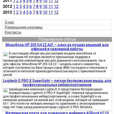
2011
1
2
3
4
5
6
7
8
9
10
11
12
2012
1
2
3
4
5
6
7
8
9
10
11
12
2013
1
2
3
4
5
6
7
8
9
10
11
12
О нас
Размещение рекламы
Контакты
Популярные статьи
Моноблок HP 205 G4 22 AiO — одно из лучших решений для
офисной и удаленной работы
В настоящем обзоре мы рассмотрим модель моноблока от
компании HP, которая является признанным лидером в
производстве компьютеров как для домашнего использования, так и
для офисов. Моноблок HP 205 G4 22 — модель нового семейства,
которая построена на базе процессоров AMD последнего поколения и
отличается неплохой производительностью вкупе с привлекательной
ценой
Logitech G PRO X Superlight — легкая беспроводная мышь для
профессиональных киберспортсменов
Швейцарская компания Logitech G представила беспроводную
игровую мышь Logitech G PRO X Superlight. Новинка предназначена
для профессиональных киберспортсменов, а слово Superlight в ее
названии указывает на малый вес этой модели, который не превышает
63 г. Это почти на четверть меньше по сравнению с анонсированным
пару лет тому назад манипулятором Logitech G PRO Wireless
Материнская плата для домашнего майнинга ASRock H110