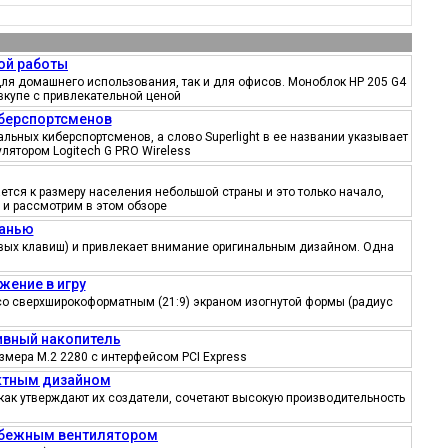
ой работы
ля домашнего использования, так и для офисов. Моноблок HP 205 G4
вкупе с привлекательной ценой
иберспортсменов
ьных киберспортсменов, а слово Superlight в ее названии указывает
лятором Logitech G PRO Wireless
тся к размеру населения небольшой страны и это только начало,
 и рассмотрим в этом обзоре
канью
ровых клавиш) и привлекает внимание оригинальным дизайном. Одна
жение в игру
со сверхширокоформатным (21:9) экраном изогнутой формы (радиус
тивный накопитель
змера M.2 2280 с интерфейсом PCI Express
ектным дизайном
как утверждают их создатели, сочетают высокую производительность
робежным вентилятором