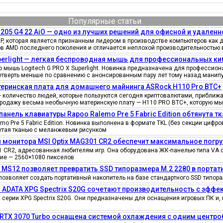
Популярные статьи
205 G4 22 AiO — одно из лучших решений для офисной и удаленн
, которая является признанным лидером в производстве компьютеров как д
ов AMD последнего поколения и отличается неплохой производительностью 
uperlight — легкая беспроводная мышь для профессиональных к
мышь Logitech G PRO X Superlight. Новинка предназначена для профессионал
четверть меньше по сравнению с анонсированным пару лет тому назад манипу
еринская плата для домашнего майнинга ASRock H110 Pro BTC+
количество людей, которые пользуются сегодня криптовалютами, приближае
продажу весьма необычную материнскую плату — H110 PRO BTC+, которую мы
панель клавиатуры Rapoo Ralemo Pre 5 Fabric Edition обтянута т
o Pre 5 Fabric Edition. Новинка выполнена в формате TKL (без секции циф
нутая тканью с меланжевым рисунком
 монитора MSI Optix MAG301 CR2 обеспечит максимальное погру
 CR2, адресованная любителям игр. Она оборудована ЖК-панелью типа VA 
ение — 2560×1080 пикселов
e MS12 позволяет превратить SSD типоразмера M.2 2280 в порта
позволяет создать портативный накопитель на базе стандартного SSD типора
 ADATA XPG Spectrix S20G сочетают производительность с эфф
серии XPG Spectrix S20G. Они предназначены для оснащения игровых ПК и, 
 RTX 3070 Turbo оснащена системой охлаждения с одним цент