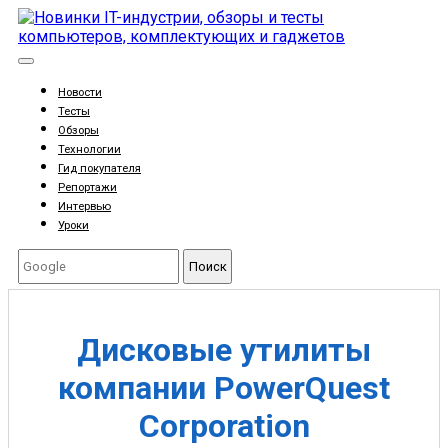
Новости
Тесты
Обзоры
Технологии
Гид покупателя
Репортажи
Интервью
Уроки
Поиск
Дисковые утилиты
компании PowerQuest
Corporation