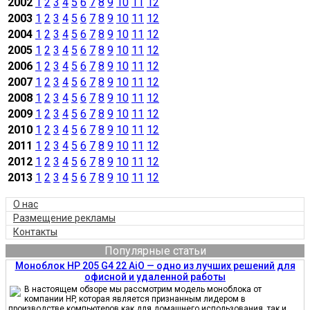
2002
1
2
3
4
5
6
7
8
9
10
11
12
2003
1
2
3
4
5
6
7
8
9
10
11
12
2004
1
2
3
4
5
6
7
8
9
10
11
12
2005
1
2
3
4
5
6
7
8
9
10
11
12
2006
1
2
3
4
5
6
7
8
9
10
11
12
2007
1
2
3
4
5
6
7
8
9
10
11
12
2008
1
2
3
4
5
6
7
8
9
10
11
12
2009
1
2
3
4
5
6
7
8
9
10
11
12
2010
1
2
3
4
5
6
7
8
9
10
11
12
2011
1
2
3
4
5
6
7
8
9
10
11
12
2012
1
2
3
4
5
6
7
8
9
10
11
12
2013
1
2
3
4
5
6
7
8
9
10
11
12
О нас
Размещение рекламы
Контакты
Популярные статьи
Моноблок HP 205 G4 22 AiO — одно из лучших решений для
офисной и удаленной работы
В настоящем обзоре мы рассмотрим модель моноблока от
компании HP, которая является признанным лидером в
производстве компьютеров как для домашнего использования, так и