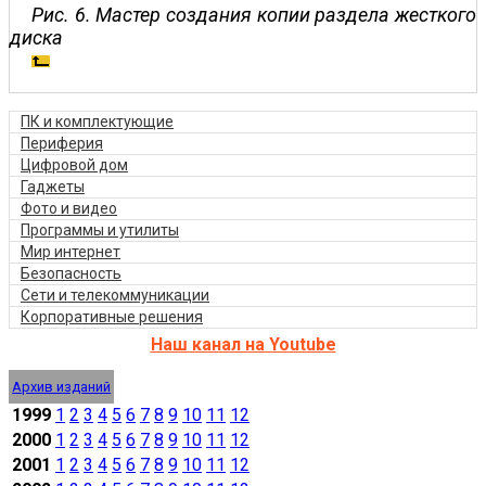
Рис. 6. Мастер создания копии раздела жесткого
диска
ПК и комплектующие
Периферия
Цифровой дом
Гаджеты
Фото и видео
Программы и утилиты
Мир интернет
Безопасность
Сети и телекоммуникации
Корпоративные решения
Наш канал на Youtube
Архив изданий
1999
1
2
3
4
5
6
7
8
9
10
11
12
2000
1
2
3
4
5
6
7
8
9
10
11
12
2001
1
2
3
4
5
6
7
8
9
10
11
12