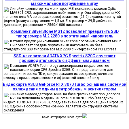
максимальное погружение в игру
Линейку компьютерных мониторов MSI пополнила модель Optix
MAG301 CR2, адресованная любителям игр. Она оборудована ЖК-
панелью типа VA со сверхширокоформатным (21:9) экраном изогнутой
формы (радиус закругления — 1,5 м). Его размер — 29,5 дюйма по
диагонали, разрешение — 2560×1080 пикселов
Комплект SilverStone MS12 позволяет превратить SSD
типоразмера M.2 2280 в портативный накопитель
Каталог продукции компании SilverStone пополнил комплект MS12.
Он позволяет создать портативный накопитель на базе
стандартного SSD типоразмера M.2 2280 с интерфейсом PCI Express
SSD-накопители ADATA XPG Spectrix S20G сочетают
производительность с эффектным дизайном
Компания ADATA Technology анонсировала твердотельные
накопители серии XPG Spectrix S20G. Они предназначены для
оснащения игровых ПК и, как утверждают их создатели, сочетают
высокую производительность и эффектный внешний вид
Видеокарта ASUS GeForce RTX 3070 Turbo оснащена системой
охлаждения с одним центробежным вентилятором
Линейку видеоадаптеров ASUS на базе графических процессоров
NVIDIA пополнила модель GeForce RTX 3070 Turbo (заводской
индекс TURBO-RTX3070-8G), предназначенная для оснащения игровых
ПК. Одной из особенностей новинки является конструкция системы
охлаждения
КомпьютерПресс использует