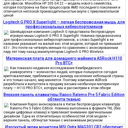
для офисов. Моноблок HP 205 G4 22 — модель нового семейства,
которая построена на базе процессоров AMD последнего поколения и
отличается неплохой производительностью вкупе с привлекательной
ценой
Logitech G PRO X Superlight — легкая беспроводная мышь для
профессиональных киберспортсменов
Швейцарская компания Logitech G представила беспроводную
игровую мышь Logitech G PRO X Superlight. Новинка предназначена
для профессиональных киберспортсменов, а слово Superlight в ее
названии указывает на малый вес этой модели, который не превышает
63 г. Это почти на четверть меньше по сравнению с анонсированным
пару лет тому назад манипулятором Logitech G PRO Wireless
Материнская плата для домашнего майнинга ASRock H110
Pro BTC+
Как показало недавнее исследование Кембриджского
университета — количество людей, которые пользуются сегодня
криптовалютами, приближается к размеру населения небольшой страны
и это только начало, мир меняется. Поэтому компания ASRock
разработала и выпустила в продажу весьма необычную материнскую
плату — H110 PRO BTC+, которую мы и рассмотрим в этом обзоре
Верхняя панель клавиатуры Rapoo Ralemo Pre 5 Fabric Edition
обтянута тканью
Компания Rapoo анонсировала в Китае беспроводную клавиатуру
Ralemo Pre 5 Fabric Edition. Новинка выполнена в формате TKL (без
секции цифровых клавиш) и привлекает внимание оригинальным
дизайном. Одна из отличительных особенностей этой модели —
верхняя панель, обтянутая тканью с меланжевым рисунком
Изогнутый экран монитора MSI Optix MAG301 CR2 обеспечит