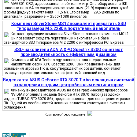
MAG301 CR2, адресованная любителям игр. Она оборудована ЖК-
панелью типа VA со сверхширокоформатным (21:9) экраном изогнутой
формы (радиус закругления — 1,5 м). Его размер — 29,5 дюйма по
диагонали, разрешение — 2560×1080 пикселов
Комплект SilverStone MS12 позволяет превратить SSD
типоразмера M.2 2280 в портативный накопитель
Каталог продукции компании SilverStone пополнил комплект MS12.
Он позволяет создать портативный накопитель на базе
стандартного SSD типоразмера M.2 2280 с интерфейсом PCI Express
SSD-накопители ADATA XPG Spectrix S20G сочетают
производительность с эффектным дизайном
Компания ADATA Technology анонсировала твердотельные
накопители серии XPG Spectrix S20G. Они предназначены для
оснащения игровых ПК и, как утверждают их создатели, сочетают
высокую производительность и эффектный внешний вид
Видеокарта ASUS GeForce RTX 3070 Turbo оснащена системой
охлаждения с одним центробежным вентилятором
Линейку видеоадаптеров ASUS на базе графических процессоров
NVIDIA пополнила модель GeForce RTX 3070 Turbo (заводской
индекс TURBO-RTX3070-8G), предназначенная для оснащения игровых
ПК. Одной из особенностей новинки является конструкция системы
охлаждения
КомпьютерПресс использует