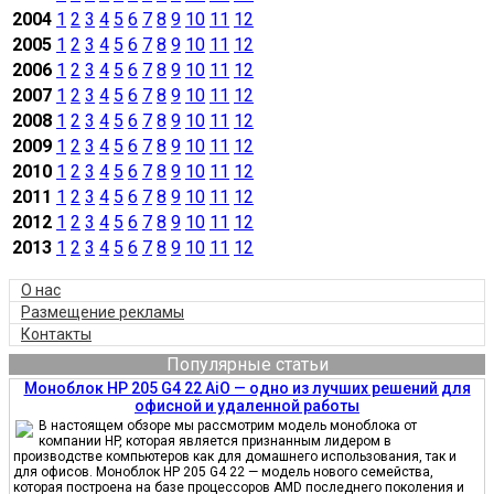
2004
1
2
3
4
5
6
7
8
9
10
11
12
2005
1
2
3
4
5
6
7
8
9
10
11
12
2006
1
2
3
4
5
6
7
8
9
10
11
12
2007
1
2
3
4
5
6
7
8
9
10
11
12
2008
1
2
3
4
5
6
7
8
9
10
11
12
2009
1
2
3
4
5
6
7
8
9
10
11
12
2010
1
2
3
4
5
6
7
8
9
10
11
12
2011
1
2
3
4
5
6
7
8
9
10
11
12
2012
1
2
3
4
5
6
7
8
9
10
11
12
2013
1
2
3
4
5
6
7
8
9
10
11
12
О нас
Размещение рекламы
Контакты
Популярные статьи
Моноблок HP 205 G4 22 AiO — одно из лучших решений для
офисной и удаленной работы
В настоящем обзоре мы рассмотрим модель моноблока от
компании HP, которая является признанным лидером в
производстве компьютеров как для домашнего использования, так и
для офисов. Моноблок HP 205 G4 22 — модель нового семейства,
которая построена на базе процессоров AMD последнего поколения и