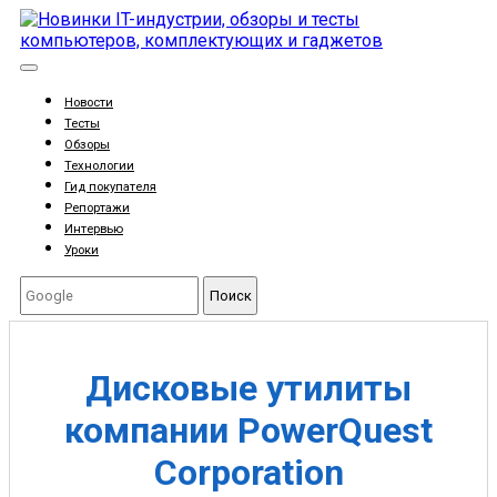
Новости
Тесты
Обзоры
Технологии
Гид покупателя
Репортажи
Интервью
Уроки
Поиск
Дисковые утилиты
компании PowerQuest
Corporation