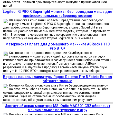
отличается неплохой производительностью вкупе с привлекательной
ценой
Logitech G PRO X Superlight — легкая беспроводная мышь для
профессиональных киберспортсменов
Швейцарская компания Logitech G представила беспроводную
игровую мышь Logitech G PRO X Superlight. Новинка предназначена
для профессиональных киберспортсменов, а слово Superlight в ее
названии указывает на малый вес этой модели, который не превышает
63 г. Это почти на четверть меньше по сравнению с анонсированным
пару лет тому назад манипулятором Logitech G PRO Wireless
Материнская плата для домашнего майнинга ASRock H110
Pro BTC+
Как показало недавнее исследование Кембриджского
университета — количество людей, которые пользуются сегодня
криптовалютами, приближается к размеру населения небольшой страны
и это только начало, мир меняется. Поэтому компания ASRock
разработала и выпустила в продажу весьма необычную материнскую
плату — H110 PRO BTC+, которую мы и рассмотрим в этом обзоре
Верхняя панель клавиатуры Rapoo Ralemo Pre 5 Fabric Edition
обтянута тканью
Компания Rapoo анонсировала в Китае беспроводную клавиатуру
Ralemo Pre 5 Fabric Edition. Новинка выполнена в формате TKL (без
секции цифровых клавиш) и привлекает внимание оригинальным
дизайном. Одна из отличительных особенностей этой модели —
верхняя панель, обтянутая тканью с меланжевым рисунком
Изогнутый экран монитора MSI Optix MAG301 CR2 обеспечит
максимальное погружение в игру
Линейку компьютерных мониторов MSI пополнила модель Optix