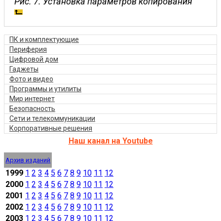
Рис. 7. Установка параметров копирования
ПК и комплектующие
Периферия
Цифровой дом
Гаджеты
Фото и видео
Программы и утилиты
Мир интернет
Безопасность
Сети и телекоммуникации
Корпоративные решения
Наш канал на Youtube
Архив изданий
1999
1
2
3
4
5
6
7
8
9
10
11
12
2000
1
2
3
4
5
6
7
8
9
10
11
12
2001
1
2
3
4
5
6
7
8
9
10
11
12
2002
1
2
3
4
5
6
7
8
9
10
11
12
2003
1
2
3
4
5
6
7
8
9
10
11
12