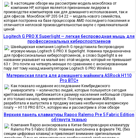
В настоящем обзоре мы рассмотрим модель моноблока от
компании HP, которая является признанным лидером в
производстве компьютеров как для домашнего использования, так и
для офисов. Моноблок HP 205 G4 22 — модель нового семейства,
которая построена на базе процессоров AMD последнего поколения и
отличается неплохой производительностью вкупе с привлекательной
ценой
Logitech G PRO X Superlight — легкая беспроводная мышь для
профессиональных киберспортсменов
Швейцарская компания Logitech G представила беспроводную
игровую мышь Logitech G PRO X Superlight. Новинка предназначена
для профессиональных киберспортсменов, а слово Superlight в ее
названии указывает на малый вес этой модели, который не превышает
63 г. Это почти на четверть меньше по сравнению с анонсированным
пару лет тому назад манипулятором Logitech G PRO Wireless
Материнская плата для домашнего майнинга ASRock H110
Pro BTC+
Как показало недавнее исследование Кембриджского
университета — количество людей, которые пользуются сегодня
криптовалютами, приближается к размеру населения небольшой страны
и это только начало, мир меняется. Поэтому компания ASRock
разработала и выпустила в продажу весьма необычную материнскую
плату — H110 PRO BTC+, которую мы и рассмотрим в этом обзоре
Верхняя панель клавиатуры Rapoo Ralemo Pre 5 Fabric Edition
обтянута тканью
Компания Rapoo анонсировала в Китае беспроводную клавиатуру
Ralemo Pre 5 Fabric Edition. Новинка выполнена в формате TKL (без
секции цифровых клавиш) и привлекает внимание оригинальным
дизайном. Одна из отличительных особенностей этой модели —