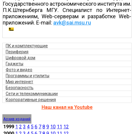
Государственного астрономического института им.
П.К.Штернберга МГУ. Специалист по Интернет-
приложениям, Web-серверам и разработке Web-
приложений. E-mail:
avk@sai.msu.ru
ПК и комплектующие
Периферия
Цифровой дом
Гаджеты
Фото и видео
Программы и утилиты
Мир интернет
Безопасность
Сети и телекоммуникации
Корпоративные решения
Наш канал на Youtube
Архив изданий
1999
1
2
3
4
5
6
7
8
9
10
11
12
2000
1
2
3
4
5
6
7
8
9
10
11
12