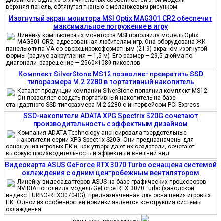
верхняя панель, обтянутая тканью с меланжевым рисунком
Изогнутый экран монитора MSI Optix MAG301 CR2 обеспечит
максимальное погружение в игру
Линейку компьютерных мониторов MSI пополнила модель Optix
MAG301 CR2, адресованная любителям игр. Она оборудована ЖК-
панелью типа VA со сверхширокоформатным (21:9) экраном изогнутой
формы (радиус закругления — 1,5 м). Его размер — 29,5 дюйма по
диагонали, разрешение — 2560×1080 пикселов
Комплект SilverStone MS12 позволяет превратить SSD
типоразмера M.2 2280 в портативный накопитель
Каталог продукции компании SilverStone пополнил комплект MS12.
Он позволяет создать портативный накопитель на базе
стандартного SSD типоразмера M.2 2280 с интерфейсом PCI Express
SSD-накопители ADATA XPG Spectrix S20G сочетают
производительность с эффектным дизайном
Компания ADATA Technology анонсировала твердотельные
накопители серии XPG Spectrix S20G. Они предназначены для
оснащения игровых ПК и, как утверждают их создатели, сочетают
высокую производительность и эффектный внешний вид
Видеокарта ASUS GeForce RTX 3070 Turbo оснащена системой
охлаждения с одним центробежным вентилятором
Линейку видеоадаптеров ASUS на базе графических процессоров
NVIDIA пополнила модель GeForce RTX 3070 Turbo (заводской
индекс TURBO-RTX3070-8G), предназначенная для оснащения игровых
ПК. Одной из особенностей новинки является конструкция системы
охлаждения
КомпьютерПресс использует