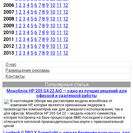
2006
1
2
3
4
5
6
7
8
9
10
11
12
2007
1
2
3
4
5
6
7
8
9
10
11
12
2008
1
2
3
4
5
6
7
8
9
10
11
12
2009
1
2
3
4
5
6
7
8
9
10
11
12
2010
1
2
3
4
5
6
7
8
9
10
11
12
2011
1
2
3
4
5
6
7
8
9
10
11
12
2012
1
2
3
4
5
6
7
8
9
10
11
12
2013
1
2
3
4
5
6
7
8
9
10
11
12
О нас
Размещение рекламы
Контакты
Популярные статьи
Моноблок HP 205 G4 22 AiO — одно из лучших решений для
офисной и удаленной работы
В настоящем обзоре мы рассмотрим модель моноблока от
компании HP, которая является признанным лидером в
производстве компьютеров как для домашнего использования, так и
для офисов. Моноблок HP 205 G4 22 — модель нового семейства,
которая построена на базе процессоров AMD последнего поколения и
отличается неплохой производительностью вкупе с привлекательной
ценой
Logitech G PRO X Superlight — легкая беспроводная мышь для