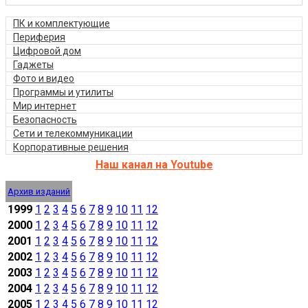
ПК и комплектующие
Периферия
Цифровой дом
Гаджеты
Фото и видео
Программы и утилиты
Мир интернет
Безопасность
Сети и телекоммуникации
Корпоративные решения
Наш канал на Youtube
Архив изданий
1999
1
2
3
4
5
6
7
8
9
10
11
12
2000
1
2
3
4
5
6
7
8
9
10
11
12
2001
1
2
3
4
5
6
7
8
9
10
11
12
2002
1
2
3
4
5
6
7
8
9
10
11
12
2003
1
2
3
4
5
6
7
8
9
10
11
12
2004
1
2
3
4
5
6
7
8
9
10
11
12
2005
1
2
3
4
5
6
7
8
9
10
11
12