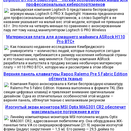
профессиональных киберспортсменов
Швейцарская компания Logitech G представила беспроводную
игровую мышь Logitech G PRO X Superlight. Новинка предназначена
для профессиональных киберспортсменов, а слово Superlight в ее
названии указывает на малый вес этой модели, который не превышает
63 г. Это почти на четверть меньше по сравнению с анонсированным
пару лет тому назад манипулятором Logitech G PRO Wireless
Материнская плата для домашнего майнинга ASRock H110
Pro BTC+
Как показало недавнее исследование Кембриджского
университета — количество людей, которые пользуются сегодня
криптовалютами, приближается к размеру населения небольшой страны
и это только начало, мир меняется. Поэтому компания ASRock
разработала и выпустила в продажу весьма необычную материнскую
плату — H110 PRO BTC+, которую мы и рассмотрим в этом обзоре
Верхняя панель клавиатуры Rapoo Ralemo Pre 5 Fabric Edition
обтянута тканью
Компания Rapoo анонсировала в Китае беспроводную клавиатуру
Ralemo Pre 5 Fabric Edition. Новинка выполнена в формате TKL (без
секции цифровых клавиш) и привлекает внимание оригинальным
дизайном. Одна из отличительных особенностей этой модели —
верхняя панель, обтянутая тканью с меланжевым рисунком
Изогнутый экран монитора MSI Optix MAG301 CR2 обеспечит
максимальное погружение в игру
Линейку компьютерных мониторов MSI пополнила модель Optix
MAG301 CR2, адресованная любителям игр. Она оборудована ЖК-
панелью типа VA со сверхширокоформатным (21:9) экраном изогнутой
формы (радиус закругления — 1,5 м). Его размер — 29,5 дюйма по