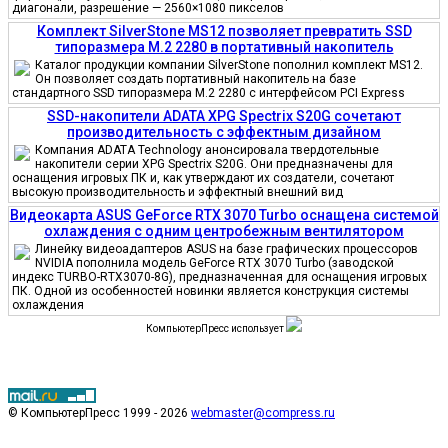
диагонали, разрешение — 2560×1080 пикселов
Комплект SilverStone MS12 позволяет превратить SSD
типоразмера M.2 2280 в портативный накопитель
Каталог продукции компании SilverStone пополнил комплект MS12.
Он позволяет создать портативный накопитель на базе
стандартного SSD типоразмера M.2 2280 с интерфейсом PCI Express
SSD-накопители ADATA XPG Spectrix S20G сочетают
производительность с эффектным дизайном
Компания ADATA Technology анонсировала твердотельные
накопители серии XPG Spectrix S20G. Они предназначены для
оснащения игровых ПК и, как утверждают их создатели, сочетают
высокую производительность и эффектный внешний вид
Видеокарта ASUS GeForce RTX 3070 Turbo оснащена системой
охлаждения с одним центробежным вентилятором
Линейку видеоадаптеров ASUS на базе графических процессоров
NVIDIA пополнила модель GeForce RTX 3070 Turbo (заводской
индекс TURBO-RTX3070-8G), предназначенная для оснащения игровых
ПК. Одной из особенностей новинки является конструкция системы
охлаждения
КомпьютерПресс использует
© КомпьютерПресс 1999 - 2026
webmaster@compress.ru