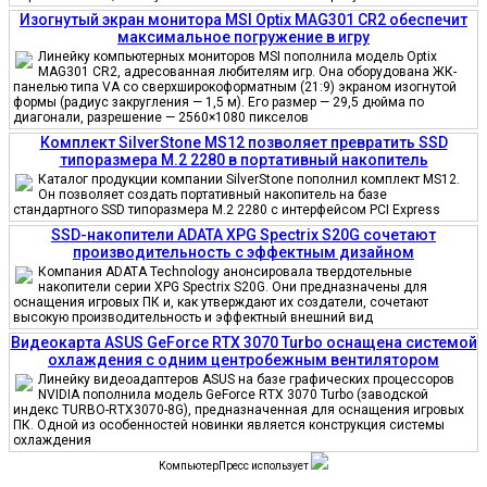
Изогнутый экран монитора MSI Optix MAG301 CR2 обеспечит
максимальное погружение в игру
Линейку компьютерных мониторов MSI пополнила модель Optix
MAG301 CR2, адресованная любителям игр. Она оборудована ЖК-
панелью типа VA со сверхширокоформатным (21:9) экраном изогнутой
формы (радиус закругления — 1,5 м). Его размер — 29,5 дюйма по
диагонали, разрешение — 2560×1080 пикселов
Комплект SilverStone MS12 позволяет превратить SSD
типоразмера M.2 2280 в портативный накопитель
Каталог продукции компании SilverStone пополнил комплект MS12.
Он позволяет создать портативный накопитель на базе
стандартного SSD типоразмера M.2 2280 с интерфейсом PCI Express
SSD-накопители ADATA XPG Spectrix S20G сочетают
производительность с эффектным дизайном
Компания ADATA Technology анонсировала твердотельные
накопители серии XPG Spectrix S20G. Они предназначены для
оснащения игровых ПК и, как утверждают их создатели, сочетают
высокую производительность и эффектный внешний вид
Видеокарта ASUS GeForce RTX 3070 Turbo оснащена системой
охлаждения с одним центробежным вентилятором
Линейку видеоадаптеров ASUS на базе графических процессоров
NVIDIA пополнила модель GeForce RTX 3070 Turbo (заводской
индекс TURBO-RTX3070-8G), предназначенная для оснащения игровых
ПК. Одной из особенностей новинки является конструкция системы
охлаждения
КомпьютерПресс использует