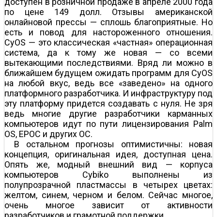
доступен в розничной продаже в апреле 2000 года
по цене 149 долл. Отзывы американской
онлайновой прессы — сплошь благоприятные. Но
есть и повод для настороженного отношения.
CyOS — это классическая «частная» операционная
система, да к тому же новая — со всеми
вытекающими последствиями. Вряд ли можно в
ближайшем будущем ожидать программ для CyOS
на любой вкус, ведь все «заведено» на одного
платформного разработчика. И инфраструктуру под
эту платформу придется создавать с нуля. Не зря
ведь многие другие разработчики карманных
компьютеров идут по пути лицензирования Palm
OS, EPOC и других ОС.
В остальном прогнозы оптимистичны: новая
концепция, оригинальная идея, доступная цена.
Опять же, модный внешний вид — корпуса
компьютеров Cybiko выполнены из
полупрозрачной пластмассы в четырех цветах:
желтом, синем, черном и белом. Сейчас многое,
очень многое зависит от активности
разработчиков и грамотной поддержки.