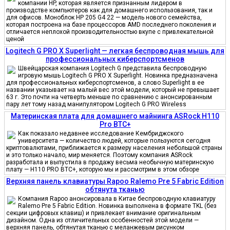
компании HP, которая является признанным лидером в
производстве компьютеров как для домашнего использования, так и
для офисов. Моноблок HP 205 G4 22 — модель нового семейства,
которая построена на базе процессоров AMD последнего поколения и
отличается неплохой производительностью вкупе с привлекательной
ценой
Logitech G PRO X Superlight — легкая беспроводная мышь для
профессиональных киберспортсменов
Швейцарская компания Logitech G представила беспроводную
игровую мышь Logitech G PRO X Superlight. Новинка предназначена
для профессиональных киберспортсменов, а слово Superlight в ее
названии указывает на малый вес этой модели, который не превышает
63 г. Это почти на четверть меньше по сравнению с анонсированным
пару лет тому назад манипулятором Logitech G PRO Wireless
Материнская плата для домашнего майнинга ASRock H110
Pro BTC+
Как показало недавнее исследование Кембриджского
университета — количество людей, которые пользуются сегодня
криптовалютами, приближается к размеру населения небольшой страны
и это только начало, мир меняется. Поэтому компания ASRock
разработала и выпустила в продажу весьма необычную материнскую
плату — H110 PRO BTC+, которую мы и рассмотрим в этом обзоре
Верхняя панель клавиатуры Rapoo Ralemo Pre 5 Fabric Edition
обтянута тканью
Компания Rapoo анонсировала в Китае беспроводную клавиатуру
Ralemo Pre 5 Fabric Edition. Новинка выполнена в формате TKL (без
секции цифровых клавиш) и привлекает внимание оригинальным
дизайном. Одна из отличительных особенностей этой модели —
верхняя панель, обтянутая тканью с меланжевым рисунком