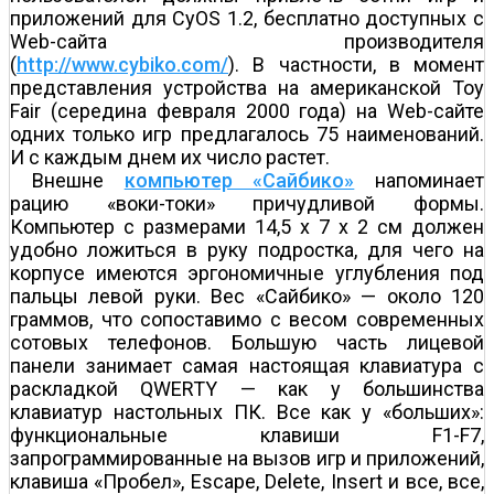
приложений для CyOS 1.2, бесплатно доступных с
Web-сайта производителя
(
http://www.cybiko.com/
). В частности, в момент
представления устройства на американской Toy
Fair (середина февраля 2000 года) на Web-сайте
одних только игр предлагалось 75 наименований.
И с каждым днем их число растет.
Внешне
компьютер «Сайбико»
напоминает
рацию «воки-токи» причудливой формы.
Компьютер с размерами 14,5 x 7 x 2 см должен
удобно ложиться в руку подростка, для чего на
корпусе имеются эргономичные углубления под
пальцы левой руки. Вес «Сайбико» — около 120
граммов, что сопоставимо с весом современных
сотовых телефонов. Большую часть лицевой
панели занимает самая настоящая клавиатура с
раскладкой QWERTY — как у большинства
клавиатур настольных ПК. Все как у «больших»:
функциональные клавиши F1-F7,
запрограммированные на вызов игр и приложений,
клавиша «Пробел», Escape, Delete, Insert и все, все,