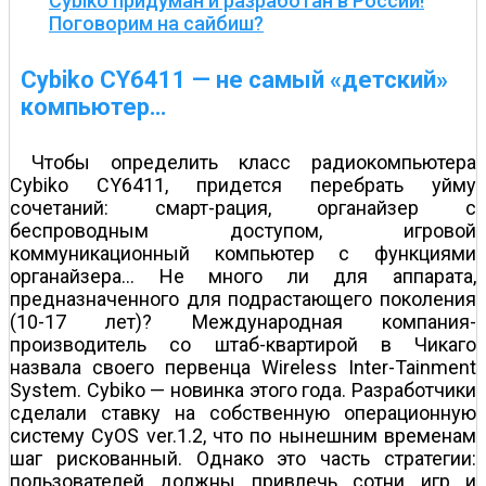
Cybiko придуман и разработан в России!
Поговорим на сайбиш?
Cybiko СY6411 — не самый «детский»
компьютер…
Чтобы определить класс радиокомпьютера
Cybiko CY6411, придется перебрать уйму
сочетаний: смарт-рация, органайзер с
беспроводным доступом, игровой
коммуникационный компьютер с функциями
органайзера… Не много ли для аппарата,
предназначенного для подрастающего поколения
(10-17 лет)? Международная компания-
производитель со штаб-квартирой в Чикаго
назвала своего первенца Wireless Inter-Tainment
System. Cybiko — новинка этого года. Разработчики
сделали ставку на собственную операционную
систему СyOS ver.1.2, что по нынешним временам
шаг рискованный. Однако это часть стратегии:
пользователей должны привлечь сотни игр и