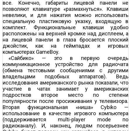
все. Конечно, габариты лицевой панели не
позволяют клавиатуре «размахнуться». Клавиши
невелики, и для нажатия можно использовать
специальную пластиковую указку, входящую в
комплект. Функциональные клавиши удобно
расположены на верхней кромке над дисплеем, а
на лицевой панели в глаза бросается плоский
джойстик, как на геймпадах и игровых
компьютерах GameBoy.
«Сайбико» — это в первую очередь
коммуникационное устройство для радиочата
(обмена тестовыми сообщениями с другими
владельцами подобных аппаратов). Ведь
исследования американского рынка показали, что
участие в чатах занимает у американских
подростков второе место по степени
популярности после просиживания у телевизора.
Вторая функциональная «ниша» Cybiko —
использование в качестве игрового компьютера
(поддерживается multi-player mode по
радиоканалу). И, наконец, людям посерьезнее