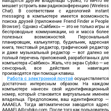
находятся другие владельцы Cybiko, то ничто не
мешает устроить вам радиоконференцию (Wireless
Chat). В соответствии с идеологией instant
messaging в компьютере имеется возможность
поиска друзей (приложение Friend Finder и People
Browser). Однако «Сайбико» — это не только игры и
беспроводные коммуникации, но и масса более
полезных возможностей. Персональный
планировщик, калькулятор, будильник, адресная
книга, текстовый редактор, графический редактор
и даже музыкальный редактор — вот далеко не
полный перечень приложений, разработанных для
компьютера «Сайбико». Жаль, что экран Cybiko — не
сенсорный, все действия и навигация
производятся при помощи клавиш.
Работа с электронной почтой
осуществляется
достаточно интересным образом. На каждом
компьютере нанесен свой идентификационный
номер, который становится виртуальным именем
владельца. Предположим, ваш идентификатор —
AAAAELA. Тогда автоматически заводится адрес
AAAAELA@cybiko.com. После того как пользователь