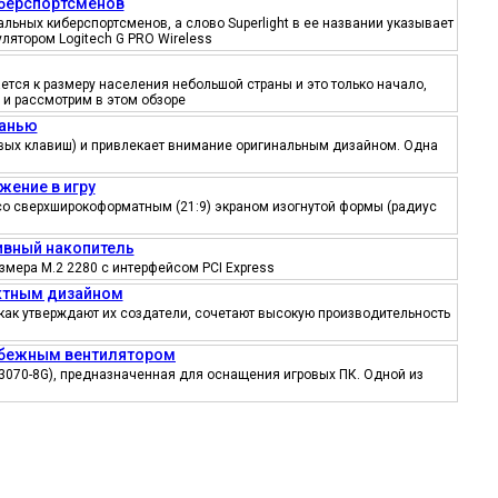
иберспортсменов
ьных киберспортсменов, а слово Superlight в ее названии указывает
лятором Logitech G PRO Wireless
тся к размеру населения небольшой страны и это только начало,
 и рассмотрим в этом обзоре
канью
ровых клавиш) и привлекает внимание оригинальным дизайном. Одна
жение в игру
со сверхширокоформатным (21:9) экраном изогнутой формы (радиус
тивный накопитель
змера M.2 2280 с интерфейсом PCI Express
ектным дизайном
как утверждают их создатели, сочетают высокую производительность
робежным вентилятором
3070-8G), предназначенная для оснащения игровых ПК. Одной из