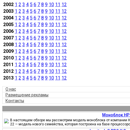
2002
1
2
3
4
5
6
7
8
9
10
11
12
2003
1
2
3
4
5
6
7
8
9
10
11
12
2004
1
2
3
4
5
6
7
8
9
10
11
12
2005
1
2
3
4
5
6
7
8
9
10
11
12
2006
1
2
3
4
5
6
7
8
9
10
11
12
2007
1
2
3
4
5
6
7
8
9
10
11
12
2008
1
2
3
4
5
6
7
8
9
10
11
12
2009
1
2
3
4
5
6
7
8
9
10
11
12
2010
1
2
3
4
5
6
7
8
9
10
11
12
2011
1
2
3
4
5
6
7
8
9
10
11
12
2012
1
2
3
4
5
6
7
8
9
10
11
12
2013
1
2
3
4
5
6
7
8
9
10
11
12
О нас
Размещение рекламы
Контакты
Моноблок HP 
В настоящем обзоре мы рассмотрим модель моноблока от компании HP
22 — модель нового семейства, которая построена на базе процессор