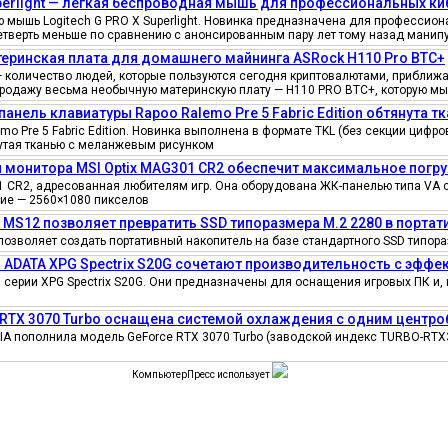
uperlight — легкая беспроводная мышь для профессиональных к
мышь Logitech G PRO X Superlight. Новинка предназначена для профессионал
четверть меньше по сравнению с анонсированным пару лет тому назад манипу
еринская плата для домашнего майнинга ASRock H110 Pro BTC+
количество людей, которые пользуются сегодня криптовалютами, приближае
продажу весьма необычную материнскую плату — H110 PRO BTC+, которую мы
панель клавиатуры Rapoo Ralemo Pre 5 Fabric Edition обтянута т
o Pre 5 Fabric Edition. Новинка выполнена в формате TKL (без секции циф
нутая тканью с меланжевым рисунком
 монитора MSI Optix MAG301 CR2 обеспечит максимальное погру
 CR2, адресованная любителям игр. Она оборудована ЖК-панелью типа VA 
ение — 2560×1080 пикселов
e MS12 позволяет превратить SSD типоразмера M.2 2280 в порта
позволяет создать портативный накопитель на базе стандартного SSD типора
 ADATA XPG Spectrix S20G сочетают производительность с эфф
серии XPG Spectrix S20G. Они предназначены для оснащения игровых ПК и, 
 RTX 3070 Turbo оснащена системой охлаждения с одним цент
IA пополнила модель GeForce RTX 3070 Turbo (заводской индекс TURBO-RTX
КомпьютерПресс использует