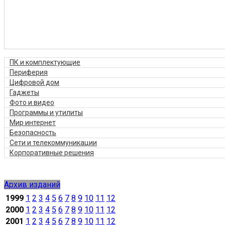
ПК и комплектующие
Периферия
Цифровой дом
Гаджеты
Фото и видео
Программы и утилиты
Мир интернет
Безопасность
Сети и телекоммуникации
Корпоративные решения
Архив изданий
1999
1
2
3
4
5
6
7
8
9
10
11
12
2000
1
2
3
4
5
6
7
8
9
10
11
12
2001
1
2
3
4
5
6
7
8
9
10
11
12