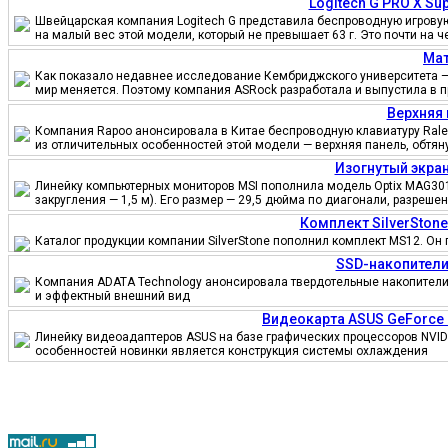
Logitech G PRO X S
Швейцарская компания Logitech G представила беспроводную игровую 
на малый вес этой модели, который не превышает 63 г. Это почти на 
Мат
Как показало недавнее исследование Кембриджского университета — 
мир меняется. Поэтому компания ASRock разработала и выпустила в 
Верхняя 
Компания Rapoo анонсировала в Китае беспроводную клавиатуру Ralem
из отличительных особенностей этой модели — верхняя панель, обтя
Изогнутый экран
Линейку компьютерных мониторов MSI пополнила модель Optix MAG301
закругления — 1,5 м). Его размер — 29,5 дюйма по диагонали, разреш
Комплект SilverSton
Каталог продукции компании SilverStone пополнил комплект MS12. Он 
SSD-накопители
Компания ADATA Technology анонсировала твердотельные накопители 
и эффектный внешний вид
Видеокарта ASUS GeForce
Линейку видеоадаптеров ASUS на базе графических процессоров NVID
особенностей новинки является конструкция системы охлаждения