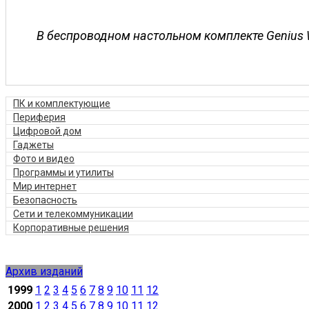
В беспроводном настольном комплекте Genius 
ПК и комплектующие
Периферия
Цифровой дом
Гаджеты
Фото и видео
Программы и утилиты
Мир интернет
Безопасность
Сети и телекоммуникации
Корпоративные решения
Архив изданий
1999
1
2
3
4
5
6
7
8
9
10
11
12
2000
1
2
3
4
5
6
7
8
9
10
11
12