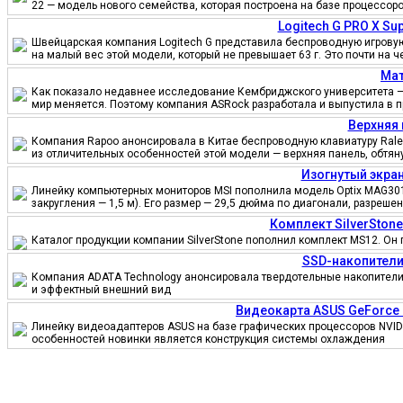
22 — модель нового семейства, которая построена на базе процессор
Logitech G PRO X S
Швейцарская компания Logitech G представила беспроводную игровую 
на малый вес этой модели, который не превышает 63 г. Это почти на 
Мат
Как показало недавнее исследование Кембриджского университета — 
мир меняется. Поэтому компания ASRock разработала и выпустила в 
Верхняя 
Компания Rapoo анонсировала в Китае беспроводную клавиатуру Ralem
из отличительных особенностей этой модели — верхняя панель, обтя
Изогнутый экран
Линейку компьютерных мониторов MSI пополнила модель Optix MAG301
закругления — 1,5 м). Его размер — 29,5 дюйма по диагонали, разреш
Комплект SilverSton
Каталог продукции компании SilverStone пополнил комплект MS12. Он 
SSD-накопители
Компания ADATA Technology анонсировала твердотельные накопители 
и эффектный внешний вид
Видеокарта ASUS GeForce
Линейку видеоадаптеров ASUS на базе графических процессоров NVID
особенностей новинки является конструкция системы охлаждения