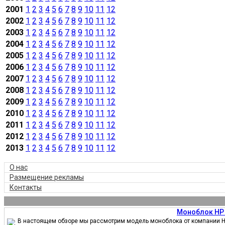
2001
1
2
3
4
5
6
7
8
9
10
11
12
2002
1
2
3
4
5
6
7
8
9
10
11
12
2003
1
2
3
4
5
6
7
8
9
10
11
12
2004
1
2
3
4
5
6
7
8
9
10
11
12
2005
1
2
3
4
5
6
7
8
9
10
11
12
2006
1
2
3
4
5
6
7
8
9
10
11
12
2007
1
2
3
4
5
6
7
8
9
10
11
12
2008
1
2
3
4
5
6
7
8
9
10
11
12
2009
1
2
3
4
5
6
7
8
9
10
11
12
2010
1
2
3
4
5
6
7
8
9
10
11
12
2011
1
2
3
4
5
6
7
8
9
10
11
12
2012
1
2
3
4
5
6
7
8
9
10
11
12
2013
1
2
3
4
5
6
7
8
9
10
11
12
О нас
Размещение рекламы
Контакты
Моноблок HP 
В настоящем обзоре мы рассмотрим модель моноблока от компании HP