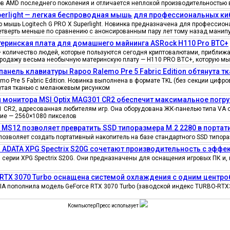
ов AMD последнего поколения и отличается неплохой производительностью 
uperlight — легкая беспроводная мышь для профессиональных к
мышь Logitech G PRO X Superlight. Новинка предназначена для профессионал
четверть меньше по сравнению с анонсированным пару лет тому назад манипу
еринская плата для домашнего майнинга ASRock H110 Pro BTC+
количество людей, которые пользуются сегодня криптовалютами, приближае
продажу весьма необычную материнскую плату — H110 PRO BTC+, которую мы
панель клавиатуры Rapoo Ralemo Pre 5 Fabric Edition обтянута т
o Pre 5 Fabric Edition. Новинка выполнена в формате TKL (без секции циф
нутая тканью с меланжевым рисунком
 монитора MSI Optix MAG301 CR2 обеспечит максимальное погру
 CR2, адресованная любителям игр. Она оборудована ЖК-панелью типа VA 
ение — 2560×1080 пикселов
e MS12 позволяет превратить SSD типоразмера M.2 2280 в порта
позволяет создать портативный накопитель на базе стандартного SSD типора
 ADATA XPG Spectrix S20G сочетают производительность с эфф
серии XPG Spectrix S20G. Они предназначены для оснащения игровых ПК и, 
 RTX 3070 Turbo оснащена системой охлаждения с одним цент
IA пополнила модель GeForce RTX 3070 Turbo (заводской индекс TURBO-RTX
КомпьютерПресс использует