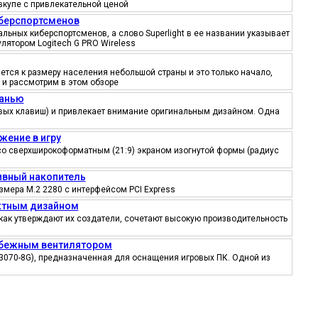
вкупе с привлекательной ценой
иберспортсменов
ьных киберспортсменов, а слово Superlight в ее названии указывает
лятором Logitech G PRO Wireless
тся к размеру населения небольшой страны и это только начало,
 и рассмотрим в этом обзоре
канью
ровых клавиш) и привлекает внимание оригинальным дизайном. Одна
жение в игру
со сверхширокоформатным (21:9) экраном изогнутой формы (радиус
тивный накопитель
змера M.2 2280 с интерфейсом PCI Express
ектным дизайном
как утверждают их создатели, сочетают высокую производительность
робежным вентилятором
3070-8G), предназначенная для оснащения игровых ПК. Одной из